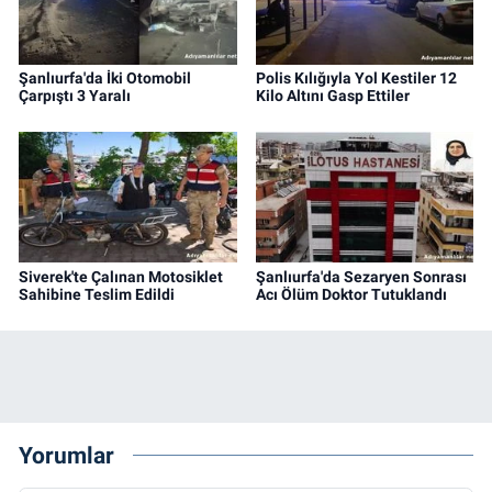
Şanlıurfa'da İki Otomobil
Polis Kılığıyla Yol Kestiler 12
Çarpıştı 3 Yaralı
Kilo Altını Gasp Ettiler
Siverek'te Çalınan Motosiklet
Şanlıurfa'da Sezaryen Sonrası
Sahibine Teslim Edildi
Acı Ölüm Doktor Tutuklandı
Yorumlar