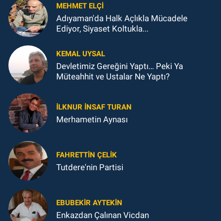
MEHMET ELÇI
Adıyaman'da Halk Açlıkla Mücadele
Ediyor, Siyaset Koltukla...
KEMAL UYSAL
Devletimiz Gereğini Yaptı… Peki Ya
Müteahhit ve Ustalar Ne Yaptı?
İLKNUR İNSAF TURAN
Merhametin Aynası
FAHRETTIN ÇELİK
Tutdere'nin Partisi
EBUBEKIR AYTEKIN
Enkazdan Çalınan Vicdan