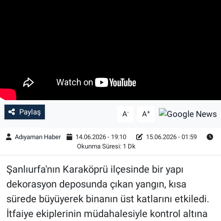
Özel Haber
Kültür Sanat
Eğitim
Ekonomi
Paylaş
-
+
A
A
Yaşam
Adıyaman Haber
14.06.2026 - 19:10
15.06.2026 - 01:59
Çevre
Okunma Süresi: 1 Dk
Şanlıurfa'nın Karaköprü ilçesinde bir yapı
BİLİM VE TEKNOLOJİ
dekorasyon deposunda çıkan yangın, kısa
Şambayat Haber
sürede büyüyerek binanın üst katlarını etkiledi.
İtfaiye ekiplerinin müdahalesiyle kontrol altına