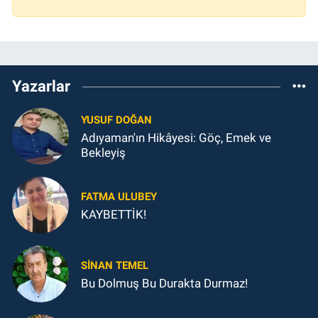
Yazarlar
YUSUF DOĞAN
Adıyaman'ın Hikâyesi: Göç, Emek ve
Bekleyiş
FATMA ULUBEY
KAYBETTİK!
SINAN TEMEL
Bu Dolmuş Bu Durakta Durmaz!