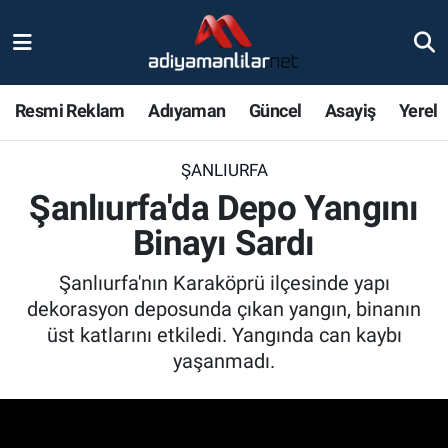
Ulusal
Nöbetçi Eczaneler
Resmi Reklam
Adıyaman
Güncel
Asayiş
Yerel
Siyaset
Hava Durumu
ŞANLIURFA
Röportajlar
Adiyaman Namaz Vakitleri
Şanlıurfa'da Depo Yangını
Magazin
Trafik Durumu
Binayı Sardı
Bölge Haberleri
Süper Lig Puan Durumu ve Fikstür
Şanlıurfa'nın Karaköprü ilçesinde yapı
dekorasyon deposunda çıkan yangın, binanın
Gündem
Tüm Manşetler
üst katlarını etkiledi. Yangında can kaybı
yaşanmadı.
Asayiş
Son Dakika Haberleri
Sağlık
Haber Arşivi