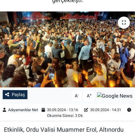
Özel Haber
Kültür Sanat
Eğitim
Ekonomi
Yaşam
Çevre
Paylaş
-
+
A
A
BİLİM VE TEKNOLOJİ
Adıyamanlılar Net
30.09.2024 - 13:16
30.09.2024 - 14:31
Okunma Süresi: 3 Dk
Şambayat Haber
Etkinlik, Ordu Valisi Muammer Erol, Altınordu