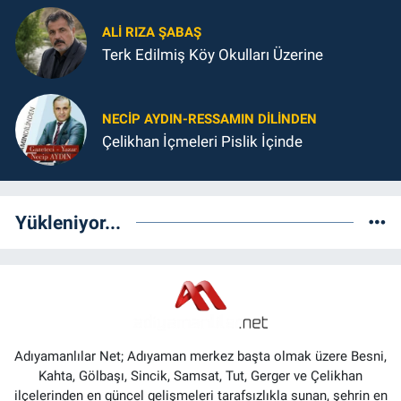
ALI RIZA ŞABAŞ
Terk Edilmiş Köy Okulları Üzerine
NECIP AYDIN-RESSAMIN DILINDEN
Çelikhan İçmeleri Pislik İçinde
Yükleniyor...
Adıyamanlılar Net; Adıyaman merkez başta olmak üzere Besni,
Kahta, Gölbaşı, Sincik, Samsat, Tut, Gerger ve Çelikhan
ilçelerinden en güncel gelişmeleri tarafsızlıkla sunan, şehrin en