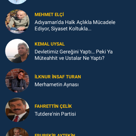
MEHMET ELÇI
Adıyaman'da Halk Açlıkla Mücadele
Ediyor, Siyaset Koltukla...
KEMAL UYSAL
Devletimiz Gereğini Yaptı… Peki Ya
Müteahhit ve Ustalar Ne Yaptı?
İLKNUR İNSAF TURAN
Merhametin Aynası
FAHRETTIN ÇELİK
Tutdere'nin Partisi
EBUBEKIR AYTEKIN