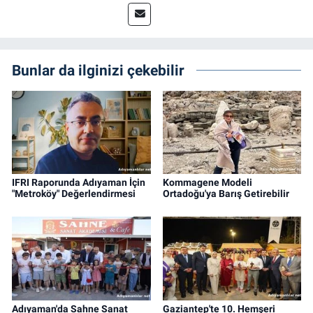
Bunlar da ilginizi çekebilir
IFRI Raporunda Adıyaman İçin
Kommagene Modeli
"Metroköy" Değerlendirmesi
Ortadoğu'ya Barış Getirebilir
Adıyaman'da Sahne Sanat
Gaziantep'te 10. Hemşeri