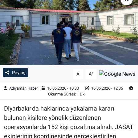
Özel Haber
Kültür Sanat
Eğitim
Ekonomi
Paylaş
-
+
Yaşam
A
A
Adıyaman Haber
16.06.2026 - 10:30
16.06.2026 - 12:35
Çevre
Okunma Süresi: 1 Dk
BİLİM VE TEKNOLOJİ
Diyarbakır'da haklarında yakalama kararı
bulunan kişilere yönelik düzenlenen
Şambayat Haber
operasyonlarda 152 kişi gözaltına alındı. JASAT
ekiplerinin koordinesinde gerçekleştirilen