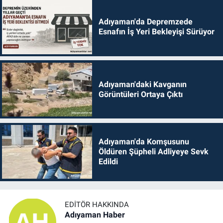
Adıyaman'da Depremzede
Esnafın İş Yeri Bekleyişi Sürüyor
Adıyaman'daki Kavganın
Görüntüleri Ortaya Çıktı
Adıyaman'da Komşusunu
Öldüren Şüpheli Adliyeye Sevk
Edildi
EDITÖR HAKKINDA
Adıyaman Haber