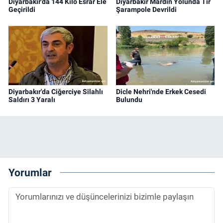
Diyarbakır'da 144 Kilo Esrar Ele
Diyarbakır Mardin Yolunda Tır
Geçirildi
Şarampole Devrildi
Diyarbakır'da Ciğerciye Silahlı
Dicle Nehri'nde Erkek Cesedi
Saldırı 3 Yaralı
Bulundu
Yorumlar