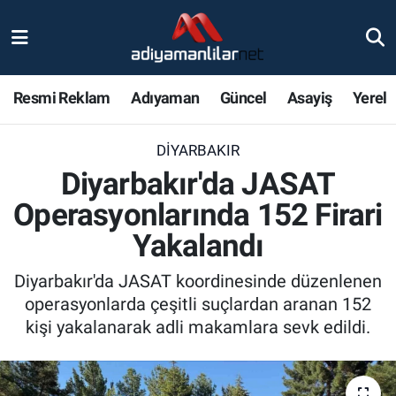
Ulusal
Nöbetçi Eczaneler
Resmi Reklam
Adıyaman
Güncel
Asayiş
Yerel
Siyaset
Hava Durumu
DIYARBAKIR
Röportajlar
Adiyaman Namaz Vakitleri
Diyarbakır'da JASAT
Magazin
Trafik Durumu
Operasyonlarında 152 Firari
Yakalandı
Bölge Haberleri
Süper Lig Puan Durumu ve Fikstür
Diyarbakır'da JASAT koordinesinde düzenlenen
Gündem
Tüm Manşetler
operasyonlarda çeşitli suçlardan aranan 152
kişi yakalanarak adli makamlara sevk edildi.
Asayiş
Son Dakika Haberleri
Sağlık
Haber Arşivi