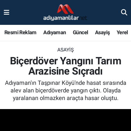
Ulusal
Nöbetçi Eczaneler
Resmi Reklam
Adıyaman
Güncel
Asayiş
Yerel
Siyaset
Hava Durumu
ASAYIŞ
Röportajlar
Adiyaman Namaz Vakitleri
Biçerdöver Yangını Tarım
Magazin
Trafik Durumu
Arazisine Sıçradı
Bölge Haberleri
Süper Lig Puan Durumu ve Fikstür
Adıyaman'ın Taşpınar Köyü'nde hasat sırasında
alev alan biçerdöverde yangın çıktı. Olayda
Gündem
Tüm Manşetler
yaralanan olmazken araçta hasar oluştu.
Asayiş
Son Dakika Haberleri
Sağlık
Haber Arşivi