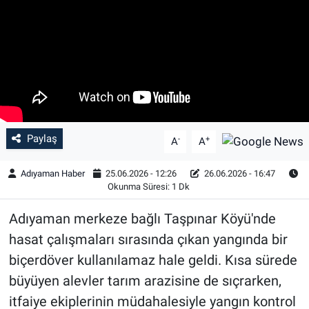
Özel Haber
Kültür Sanat
Eğitim
Ekonomi
Paylaş
-
+
A
A
Yaşam
Adıyaman Haber
25.06.2026 - 12:26
26.06.2026 - 16:47
Okunma Süresi: 1 Dk
Çevre
Adıyaman merkeze bağlı Taşpınar Köyü'nde
BİLİM VE TEKNOLOJİ
hasat çalışmaları sırasında çıkan yangında bir
biçerdöver kullanılamaz hale geldi. Kısa sürede
Şambayat Haber
büyüyen alevler tarım arazisine de sıçrarken,
itfaiye ekiplerinin müdahalesiyle yangın kontrol