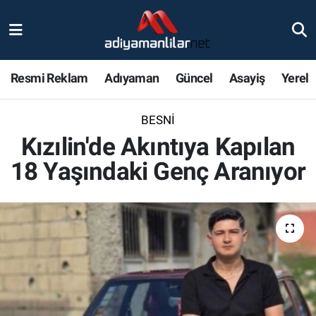
Ulusal
Nöbetçi Eczaneler
Resmi Reklam
Adıyaman
Güncel
Asayiş
Yerel
Siyaset
Hava Durumu
BESNI
Röportajlar
Adiyaman Namaz Vakitleri
Kızılin'de Akıntıya Kapılan
Magazin
Trafik Durumu
18 Yaşındaki Genç Aranıyor
Bölge Haberleri
Süper Lig Puan Durumu ve Fikstür
Gündem
Tüm Manşetler
Asayiş
Son Dakika Haberleri
Sağlık
Haber Arşivi