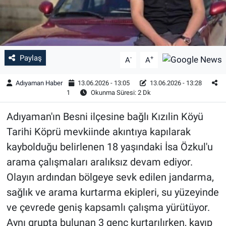
Özel Haber
Kültür Sanat
Paylaş
-
+
A
A
Eğitim
Adıyaman Haber
13.06.2026 - 13:05
13.06.2026 - 13:28
1
Okunma Süresi: 2 Dk
Ekonomi
Adıyaman'ın Besni ilçesine bağlı Kızılin Köyü
Yaşam
Tarihi Köprü mevkiinde akıntıya kapılarak
kaybolduğu belirlenen 18 yaşındaki İsa Özkul'u
Çevre
arama çalışmaları aralıksız devam ediyor.
BİLİM VE TEKNOLOJİ
Olayın ardından bölgeye sevk edilen jandarma,
sağlık ve arama kurtarma ekipleri, su yüzeyinde
Şambayat Haber
ve çevrede geniş kapsamlı çalışma yürütüyor.
Aynı grupta bulunan 3 genç kurtarılırken, kayıp