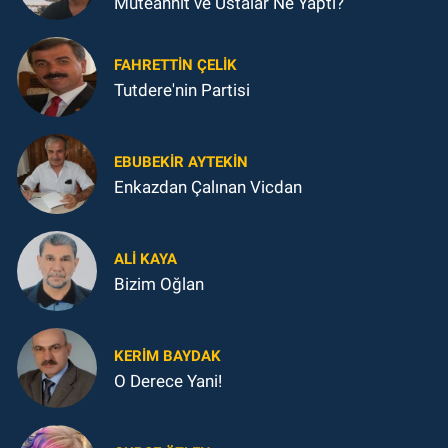
Müteahhit ve Ustalar Ne Yaptı?
FAHRETTIN ÇELİK
Tutdere'nin Partisi
EBUBEKIR AYTEKIN
Enkazdan Çalınan Vicdan
ALI KAYA
Bizim Oğlan
KERIM BAYDAK
O Derece Yani!