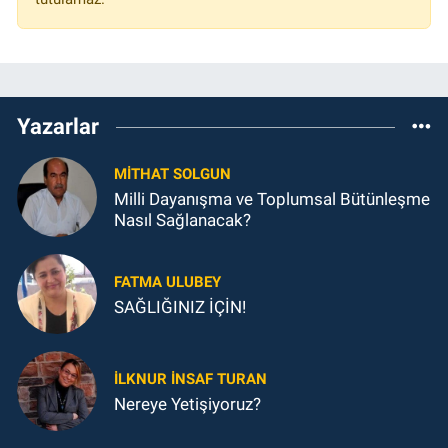
Yazarlar
MITHAT SOLGUN
Milli Dayanışma ve Toplumsal Bütünleşme
Nasıl Sağlanacak?
FATMA ULUBEY
SAĞLIĞINIZ İÇİN!
İLKNUR İNSAF TURAN
Nereye Yetişiyoruz?