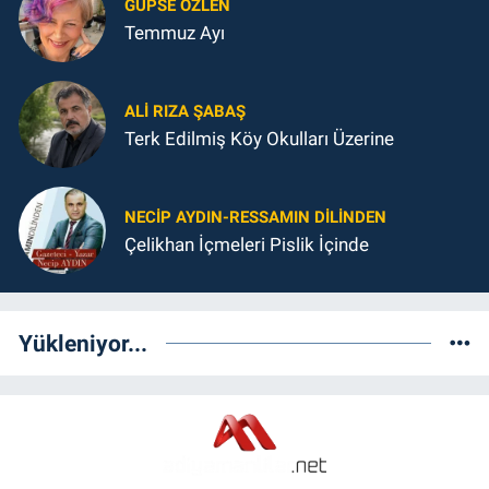
GUPSE ÖZLEN
Temmuz Ayı
ALI RIZA ŞABAŞ
Terk Edilmiş Köy Okulları Üzerine
NECIP AYDIN-RESSAMIN DILINDEN
Çelikhan İçmeleri Pislik İçinde
Yükleniyor...