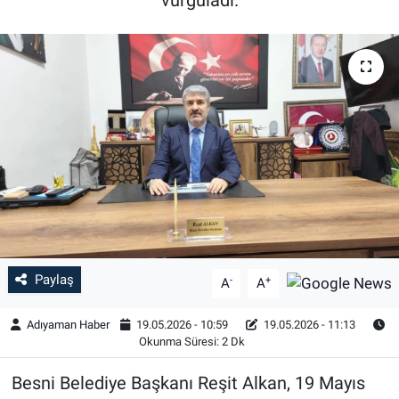
Özel Haber
Kültür Sanat
Eğitim
Ekonomi
Yaşam
Çevre
Paylaş
-
+
A
A
BİLİM VE TEKNOLOJİ
Adıyaman Haber
19.05.2026 - 10:59
19.05.2026 - 11:13
Okunma Süresi: 2 Dk
Şambayat Haber
Besni Belediye Başkanı Reşit Alkan, 19 Mayıs