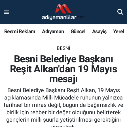
Ulusal
Nöbetçi Eczaneler
Resmi Reklam
Adıyaman
Güncel
Asayiş
Yerel
Siyaset
Hava Durumu
BESNI
Röportajlar
Adiyaman Namaz Vakitleri
Besni Belediye Başkanı
Magazin
Trafik Durumu
Reşit Alkan'dan 19 Mayıs
mesajı
Bölge Haberleri
Süper Lig Puan Durumu ve Fikstür
Besni Belediye Başkanı Reşit Alkan, 19 Mayıs
Gündem
Tüm Manşetler
açıklamasında Milli Mücadele ruhunun yalnızca
tarihsel bir miras değil, bugün de bağımsızlık ve
Asayiş
Son Dakika Haberleri
birlik için rehber bir değer olduğunu belirterek
gençlerin milli şuurla yetiştirilmesi gerektiğini
Sağlık
Haber Arşivi
vurguladı.