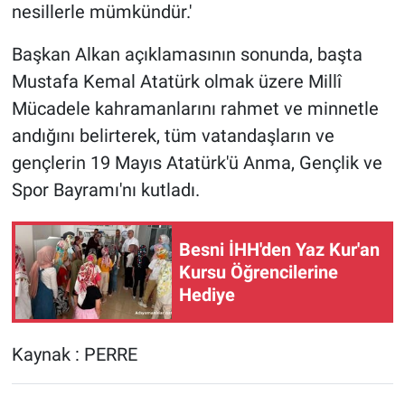
nesillerle mümkündür.'
Başkan Alkan açıklamasının sonunda, başta
Mustafa Kemal Atatürk olmak üzere Millî
Mücadele kahramanlarını rahmet ve minnetle
andığını belirterek, tüm vatandaşların ve
gençlerin 19 Mayıs Atatürk'ü Anma, Gençlik ve
Spor Bayramı'nı kutladı.
Besni İHH'den Yaz Kur'an
Kursu Öğrencilerine
Hediye
Kaynak : PERRE