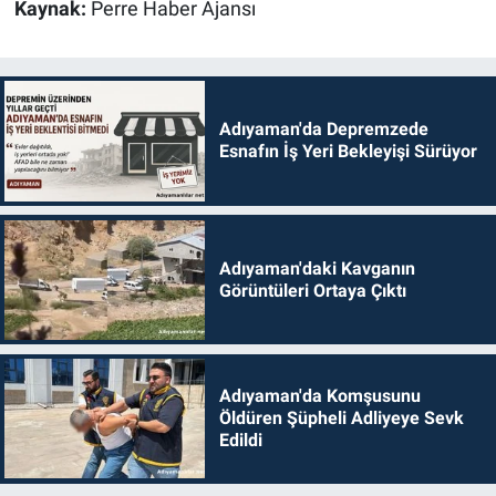
Kaynak:
Perre Haber Ajansı
Adıyaman'da Depremzede
Esnafın İş Yeri Bekleyişi Sürüyor
Adıyaman'daki Kavganın
Görüntüleri Ortaya Çıktı
Adıyaman'da Komşusunu
Öldüren Şüpheli Adliyeye Sevk
Edildi