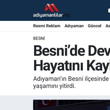
Ulusal
Nöbetçi Eczaneler
Resmi Reklam
Adıyaman
Güncel
As
Siyaset
Hava Durumu
BESNI
Röportajlar
Adiyaman Namaz Vakitleri
Besni’de Dev
Magazin
Trafik Durumu
Hayatını Kay
Bölge Haberleri
Süper Lig Puan Durumu ve Fikstür
Adıyaman’ın Besni ilçesinde
Gündem
Tüm Manşetler
yaşamını yitirdi.
Asayiş
Son Dakika Haberleri
Sağlık
Haber Arşivi