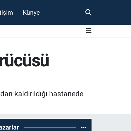
etişim
Künye
ürücüsü
dan kaldırıldığı hastanede
azarlar