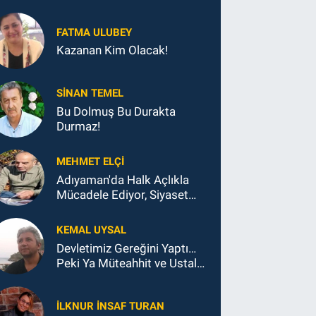
FATMA ULUBEY
Kazanan Kim Olacak!
SINAN TEMEL
Bu Dolmuş Bu Durakta
Durmaz!
MEHMET ELÇI
Adıyaman'da Halk Açlıkla
Mücadele Ediyor, Siyaset
Koltukla...
KEMAL UYSAL
Devletimiz Gereğini Yaptı…
Peki Ya Müteahhit ve Ustalar
Ne Yaptı?
İLKNUR İNSAF TURAN