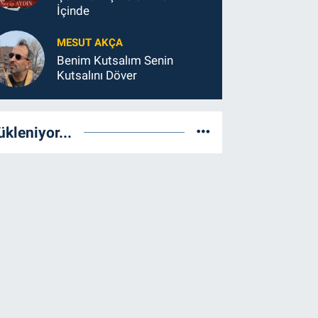
İçinde
MESUT AKÇA
Benim Kutsalım Senin
Kutsalını Döver
ükleniyor...