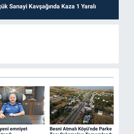
ük Sanayi Kavşağında Kaza 1 Yaralı
 yeni emniyet
Besni Atmalı Köyü'nde Parke