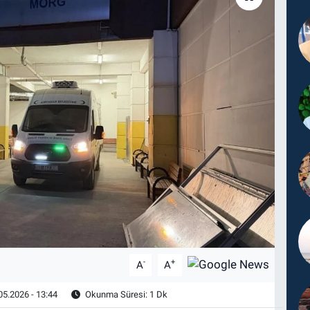
-
+
A
A
05.2026 - 13:44
Okunma Süresi: 1 Dk