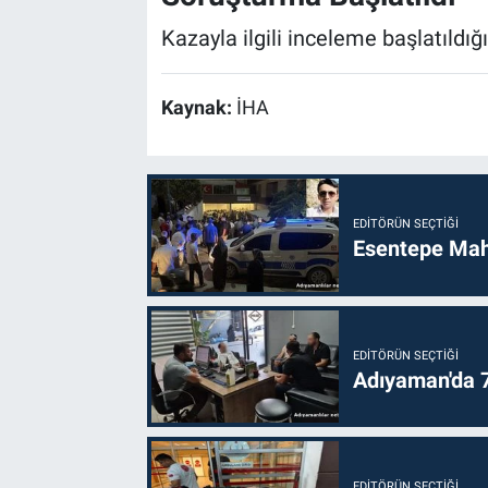
Kazayla ilgili inceleme başlatıldığı
Kaynak:
İHA
EDITÖRÜN SEÇTIĞI
Esentepe Mahal
EDITÖRÜN SEÇTIĞI
Adıyaman'da 70
EDITÖRÜN SEÇTIĞI