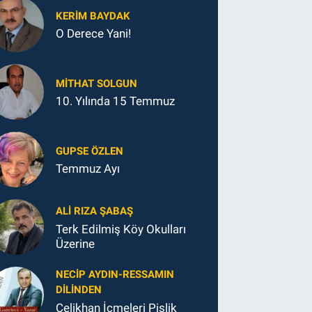
KERIM BAYDAK
O Derece Yani!
MITHAT SOLGUN
10. Yılında 15 Temmuz
GUPSE ÖZLEN
Temmuz Ayı
ALI RIZA ŞABAŞ
Terk Edilmiş Köy Okulları
Üzerine
NECIP AYDIN-RESSAMIN
DILINDEN
Çelikhan İçmeleri Pislik