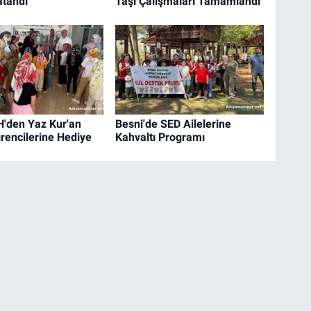
tandı
Taşı Çalışmaları Tamamlandı
H'den Yaz Kur'an
Besni'de SED Ailelerine
rencilerine Hediye
Kahvaltı Programı