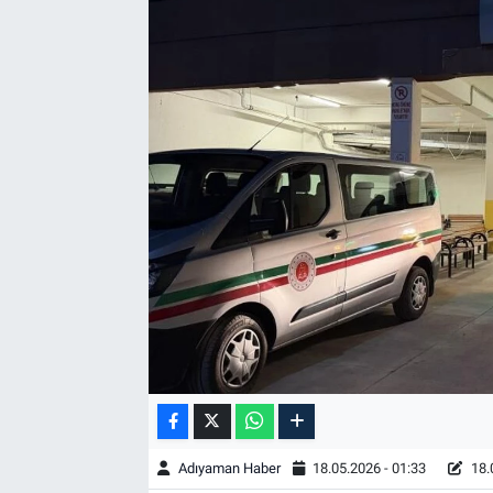
Özel Haber
Kültür Sanat
Eğitim
Ekonomi
Yaşam
Çevre
BİLİM VE TEKNOLOJİ
Şambayat Haber
Adıyaman Haber
18.05.2026 - 01:33
18.