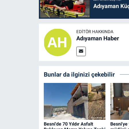
Adıyaman Küç
EDITÖR HAKKINDA
Adıyaman Haber
Bunlar da ilginizi çekebilir
Besni'de 70 Yıldır Asfalt
Besni'ye