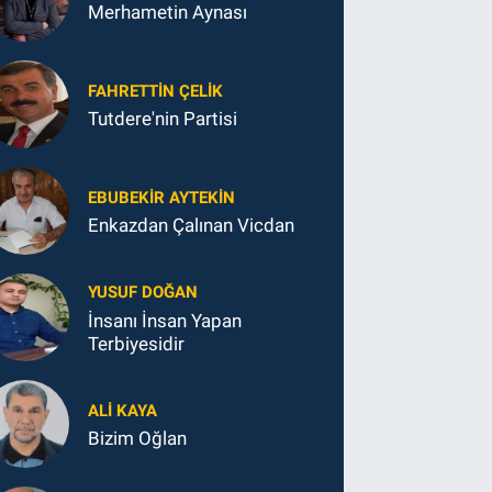
Merhametin Aynası
FAHRETTIN ÇELİK
Tutdere'nin Partisi
EBUBEKIR AYTEKIN
Enkazdan Çalınan Vicdan
YUSUF DOĞAN
İnsanı İnsan Yapan
Terbiyesidir
ALI KAYA
Bizim Oğlan