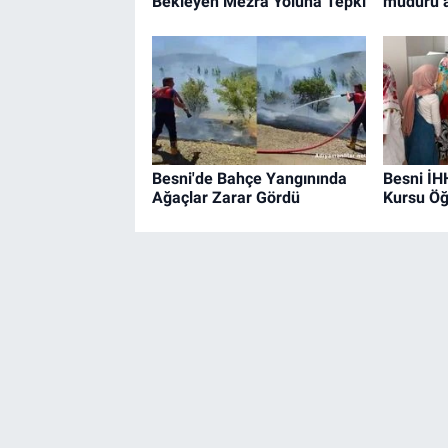
Bekleyen Mezra Yoluna Tepki
müdürü a
Besni'de Bahçe Yangınında
Besni İH
Ağaçlar Zarar Gördü
Kursu Öğ