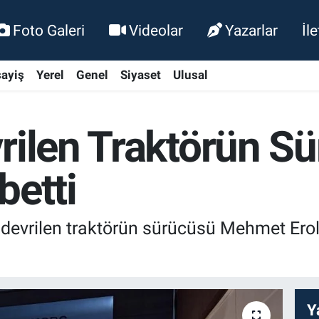
Foto Galeri
Videolar
Yazarlar
İl
ayiş
Yerel
Genel
Siyaset
Ulusal
rilen Traktörün S
betti
 devrilen traktörün sürücüsü Mehmet Erol
Y