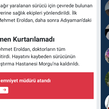
 ağır yaralanan sürücü için çevrede bulunan
rine sağlık ekipleri yönlendirildi. İlk
Mehmet Eroldan, daha sonra Adıyaman’daki
en Kurtarılamadı
ehmet Eroldan, doktorların tüm
irdi. Hayatını kaybeden sürücünün
tırma Hastanesi Morgu’na kaldırıldı.
i emniyet müdürü atandı
e