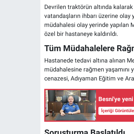
Devrilen traktörün altında kalarak
vatandaşların ihbarı üzerine olay ye
müdahalesi olay yerinde yapılan 
özel bir hastaneye kaldırıldı.
Tüm Müdahalelere Rağm
Hastanede tedavi altına alınan M
müdahalesine rağmen yaşamını yit
cenazesi, Adıyaman Eğitim ve Araş
Besni'ye yen
İçeriği Görüntül
Soruşturma Başlatıldı