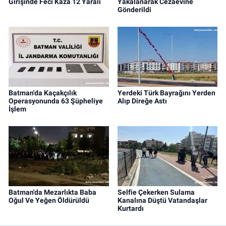
Girişinde Feci Kaza 12 Yaralı
Yakalanarak Cezaevine
Gönderildi
Batman'da Kaçakçılık
Yerdeki Türk Bayrağını Yerden
Operasyonunda 63 Şüpheliye
Alıp Direğe Astı
İşlem
Batman'da Mezarlıkta Baba
Selfie Çekerken Sulama
Oğul Ve Yeğen Öldürüldü
Kanalına Düştü Vatandaşlar
Kurtardı