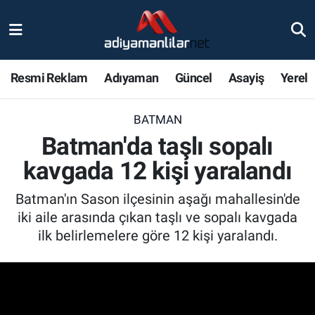
Ulusal
Nöbetçi Eczaneler
Resmi Reklam
Adıyaman
Güncel
Asayiş
Yerel
Siyaset
Hava Durumu
BATMAN
Röportajlar
Adiyaman Namaz Vakitleri
Batman'da taşlı sopalı
Magazin
Trafik Durumu
kavgada 12 kişi yaralandı
Bölge Haberleri
Süper Lig Puan Durumu ve Fikstür
Batman'ın Sason ilçesinin aşağı mahallesin'de
iki aile arasında çıkan taşlı ve sopalı kavgada
Gündem
Tüm Manşetler
ilk belirlemelere göre 12 kişi yaralandı.
Asayiş
Son Dakika Haberleri
Sağlık
Haber Arşivi