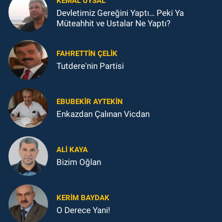
KEMAL UYSAL
Devletimiz Gereğini Yaptı… Peki Ya
Müteahhit ve Ustalar Ne Yaptı?
FAHRETTIN ÇELİK
Tutdere'nin Partisi
EBUBEKIR AYTEKIN
Enkazdan Çalınan Vicdan
ALI KAYA
Bizim Oğlan
KERIM BAYDAK
O Derece Yani!