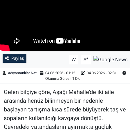
Özel Haber
Kültür Sanat
Eğitim
Ekonomi
Paylaş
-
+
A
A
Yaşam
Adıyamanlılar Net
04.06.2026 - 01:12
04.06.2026 - 02:31
Okunma Süresi: 1 Dk
Çevre
Gelen bilgiye göre, Aşağı Mahalle'de iki aile
BİLİM VE TEKNOLOJİ
arasında henüz bilinmeyen bir nedenle
başlayan tartışma kısa sürede büyüyerek taş ve
Şambayat Haber
sopaların kullanıldığı kavgaya dönüştü.
Çevredeki vatandaşların ayırmakta güçlük