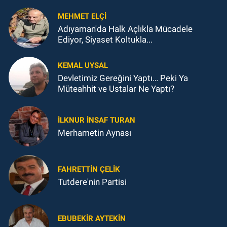
MEHMET ELÇI
Adıyaman'da Halk Açlıkla Mücadele
Ediyor, Siyaset Koltukla...
KEMAL UYSAL
Devletimiz Gereğini Yaptı… Peki Ya
Müteahhit ve Ustalar Ne Yaptı?
İLKNUR İNSAF TURAN
Merhametin Aynası
FAHRETTIN ÇELİK
Tutdere'nin Partisi
EBUBEKIR AYTEKIN