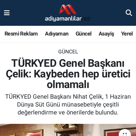
Ulusal
Nöbetçi Eczaneler
Resmi Reklam
Adıyaman
Güncel
Asayiş
Yerel
Siyaset
Hava Durumu
GÜNCEL
Röportajlar
Adiyaman Namaz Vakitleri
TÜRKYED Genel Başkanı
Magazin
Trafik Durumu
Çelik: Kaybeden hep üretici
olmamalı
Bölge Haberleri
Süper Lig Puan Durumu ve Fikstür
TÜRKYED Genel Başkanı Nihat Çelik, 1 Haziran
Gündem
Tüm Manşetler
Dünya Süt Günü münasebetiyle çeşitli
değerlendirme ve önerilerde bulundu.
Asayiş
Son Dakika Haberleri
Sağlık
Haber Arşivi