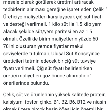
mesele olarak görülerek üretimi artıracak
tedbirlerin alınması gereğine işaret eden Çelik, '
Üreticiye maliyetleri karşılayacak çiğ süt fiyatı
ve desteği verilmeli. 1 kilo süt ile 1.5 kilo yem
alacak şekilde süt/yem paritesi en az 1.5
olmalı. Özellikle birim maliyetlerin yüzde 60-
70'ini oluşturan yemde fiyatlar makul
seviyelerde tutulmalı. Ulusal Süt Konseyince
üreticileri tatmin edecek bir çiğ süt tavsiye
fiyatı verilmeli. Çiğ süt fiyatı belirlenirken
üretici maliyetleri göz önüne alınmalıdır.'
önerilerinde bulundu.
Çelik, süt ve ürünlerinin yüksek kalitede protein,
kalsiyum, fosfor, çinko, B1, B2, B6, B12 ve niasin
olmak üzere birçok besin öğesi için önemli bir