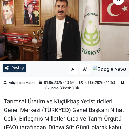
Özel Haber
Kültür Sanat
Eğitim
Ekonomi
Paylaş
-
+
Yaşam
A
A
Adıyaman Haber
01.06.2026 - 10:59
01.06.2026 - 11:50
Çevre
Okunma Süresi: 3 Dk
BİLİM VE TEKNOLOJİ
Tarımsal Üretim ve Küçükbaş Yetiştiricileri
Genel Merkezi (TÜRKYED) Genel Başkanı Nihat
Şambayat Haber
Çelik, Birleşmiş Milletler Gıda ve Tarım Örgütü
(FAO) tarafından 'Dünya Süt Günü' olarak kabul