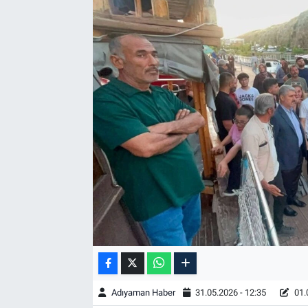
Özel Haber
Kültür Sanat
Eğitim
Ekonomi
Yaşam
Çevre
BİLİM VE TEKNOLOJİ
Şambayat Haber
Adıyaman Haber
31.05.2026 - 12:35
01.