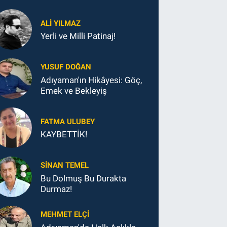
ALI YILMAZ
Yerli ve Milli Patinaj!
YUSUF DOĞAN
Adıyaman'ın Hikâyesi: Göç,
Emek ve Bekleyiş
FATMA ULUBEY
KAYBETTİK!
SINAN TEMEL
Bu Dolmuş Bu Durakta
Durmaz!
MEHMET ELÇI