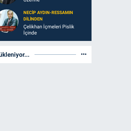
NECIP AYDIN-RESSAMIN
DILINDEN
Çelikhan İçmeleri Pislik
İçinde
ükleniyor...