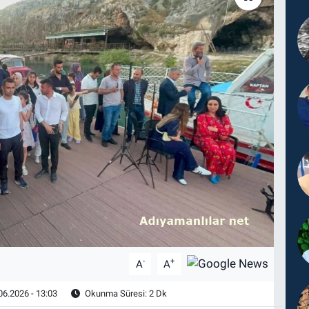
-
+
A
A
06.2026 - 13:03
Okunma Süresi: 2 Dk