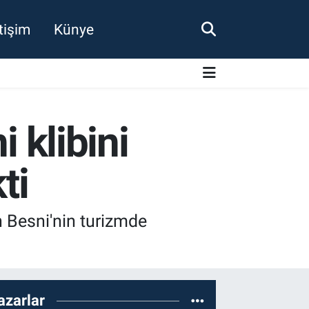
etişim
Künye
i klibini
ti
n Besni'nin turizmde
azarlar