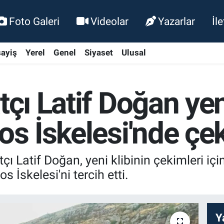
Foto Galeri
Videolar
Yazarlar
İl
ayiş
Yerel
Genel
Siyaset
Ulusal
tçı Latif Doğan yen
os İskelesi'nde çek
ı Latif Doğan, yeni klibinin çekimleri içi
s İskelesi'ni tercih etti.
Y