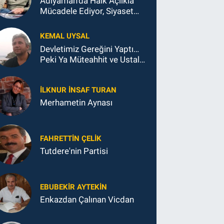
Adıyaman'da Halk Açlıkla
Mücadele Ediyor, Siyaset
Koltukla...
KEMAL UYSAL
Devletimiz Gereğini Yaptı…
Peki Ya Müteahhit ve Ustalar
Ne Yaptı?
İLKNUR İNSAF TURAN
Merhametin Aynası
FAHRETTIN ÇELİK
Tutdere'nin Partisi
EBUBEKIR AYTEKIN
Enkazdan Çalınan Vicdan