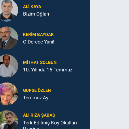
ALI KAYA
Bizim Oğlan
KERIM BAYDAK
O Derece Yani!
MITHAT SOLGUN
10. Yılında 15 Temmuz
GUPSE ÖZLEN
Temmuz Ayı
ALI RIZA ŞABAŞ
Terk Edilmiş Köy Okulları
Üzerine