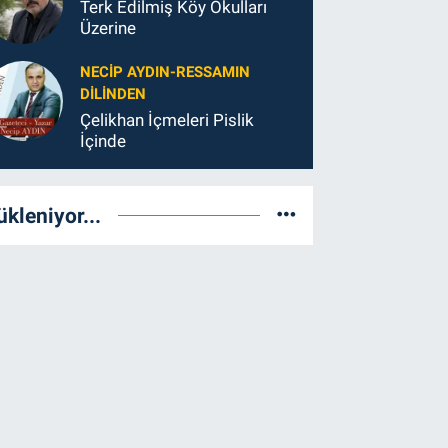
Terk Edilmiş Köy Okulları
Üzerine
NECIP AYDIN-RESSAMIN
DILINDEN
Çelikhan İçmeleri Pislik
İçinde
ükleniyor...