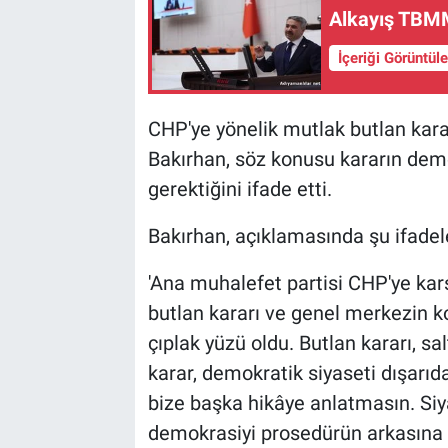
Alkayış TBMM
İçeriği Görüntül
CHP'ye yönelik mutlak butlan karar
Bakırhan, söz konusu kararın demo
gerektiğini ifade etti.
Bakırhan, açıklamasında şu ifadele
'Ana muhalefet partisi CHP'ye kar
butlan kararı ve genel merkezin ko
çıplak yüzü oldu. Butlan kararı, sa
karar, demokratik siyaseti dışarıd
bize başka hikâye anlatmasın. Siy
demokrasiyi prosedürün arkasına s