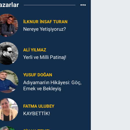
azarlar
İLKNUR İNSAF TURAN
Nereye Yetişiyoruz?
ALI YILMAZ
Yerli ve Milli Patinaj!
YUSUF DOĞAN
Adıyaman'ın Hikâyesi: Göç,
Emek ve Bekleyiş
FATMA ULUBEY
KAYBETTİK!