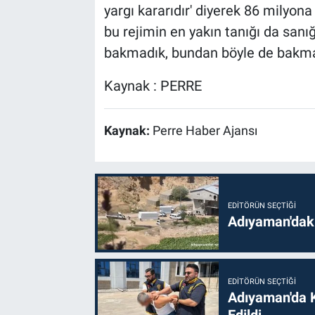
yargı kararıdır' diyerek 86 milyo
bu rejimin en yakın tanığı da sanı
bakmadık, bundan böyle de bakma
Kaynak : PERRE
Kaynak:
Perre Haber Ajansı
EDITÖRÜN SEÇTIĞI
Adıyaman'daki
EDITÖRÜN SEÇTIĞI
Adıyaman'da 