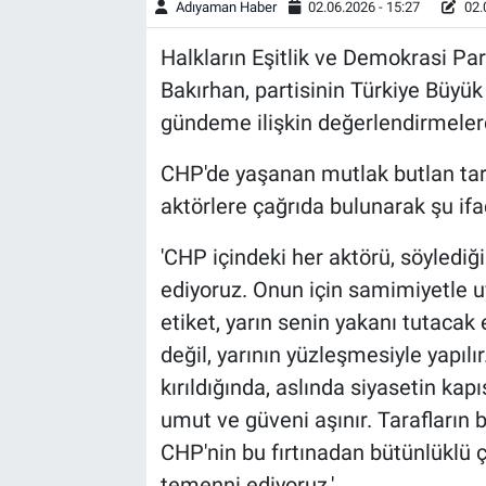
Adıyaman Haber
02.06.2026 - 15:27
02.
Halkların Eşitlik ve Demokrasi Pa
Bakırhan, partisinin Türkiye Büyük
gündeme ilişkin değerlendirmeler
CHP'de yaşanan mutlak butlan tar
aktörlere çağrıda bulunarak şu ifad
'CHP içindeki her aktörü, söyledi
ediyoruz. Onun için samimiyetle uy
etiket, yarın senin yakanı tutacak 
değil, yarının yüzleşmesiyle yapılı
kırıldığında, aslında siyasetin kap
umut ve güveni aşınır. Tarafların 
CHP'nin bu fırtınadan bütünlüklü 
temenni ediyoruz.'