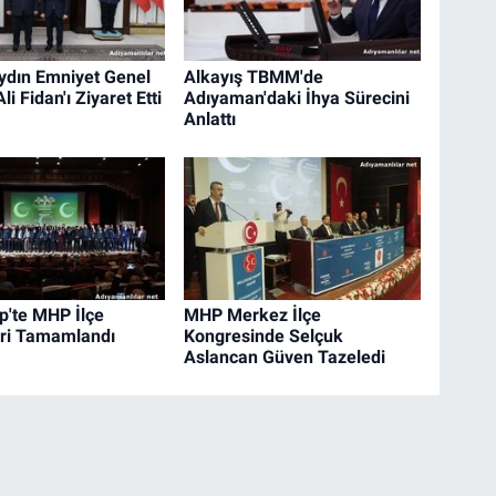
dın Emniyet Genel
Alkayış TBMM'de
i Fidan'ı Ziyaret Etti
Adıyaman'daki İhya Sürecini
Anlattı
p'te MHP İlçe
MHP Merkez İlçe
ri Tamamlandı
Kongresinde Selçuk
Aslancan Güven Tazeledi