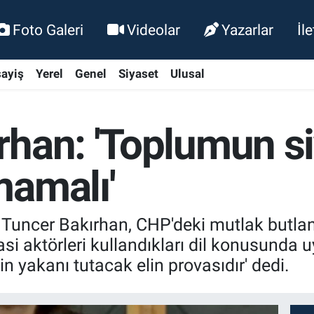
Foto Galeri
Videolar
Yazarlar
İl
ayiş
Yerel
Genel
Siyaset
Ulusal
han: 'Toplumun si
mamalı'
Tuncer Bakırhan, CHP'deki mutlak butlan 
si aktörleri kullandıkları dil konusunda 
nin yakanı tutacak elin provasıdır' dedi.