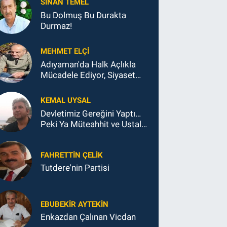
SINAN TEMEL
Bu Dolmuş Bu Durakta
Durmaz!
MEHMET ELÇI
Adıyaman'da Halk Açlıkla
Mücadele Ediyor, Siyaset
Koltukla...
KEMAL UYSAL
Devletimiz Gereğini Yaptı…
Peki Ya Müteahhit ve Ustalar
Ne Yaptı?
FAHRETTIN ÇELİK
Tutdere'nin Partisi
EBUBEKIR AYTEKIN
Enkazdan Çalınan Vicdan