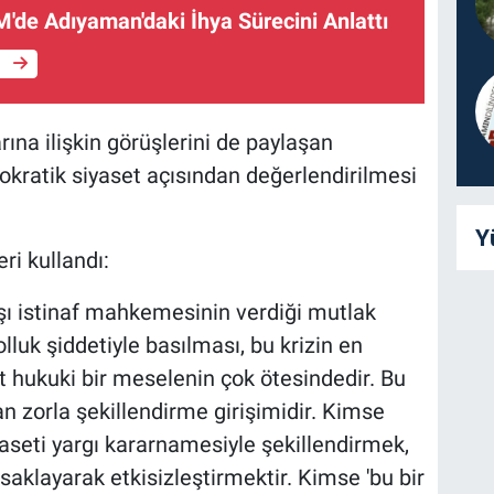
'de Adıyaman'daki İhya Sürecini Anlattı
e
ına ilişkin görüşlerini de paylaşan
kratik siyaset açısından değerlendirilmesi
Y
ri kullandı:
şı istinaf mahkemesinin verdiği mutlak
lluk şiddetiyle basılması, bu krizin en
lt hukuki bir meselenin çok ötesindedir. Bu
an zorla şekillendirme girişimidir. Kimse
aseti yargı kararnamesiyle şekillendirmek,
aklayarak etkisizleştirmektir. Kimse 'bu bir