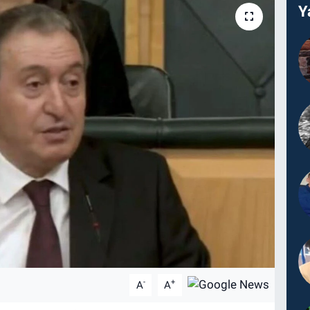
Y
-
+
A
A