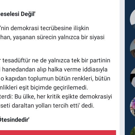
eselesi Değil'
in demokrasi tecrübesine ilişkin
an, yaşanan sürecin yalnızca bir siyasi
 tesadüftür ne de yalnızca tek bir partinin
i hanedandan alıp halka verme iddiasıyla
k o kapıdan toplumun bütün renkleri, bütün
mlikleri eşit biçimde geçirilemedi.
erdi: Bu ülke, her kritik eşikte demokrasiyi
i daraltan yolları tercih etti' dedi.
tesindedir'