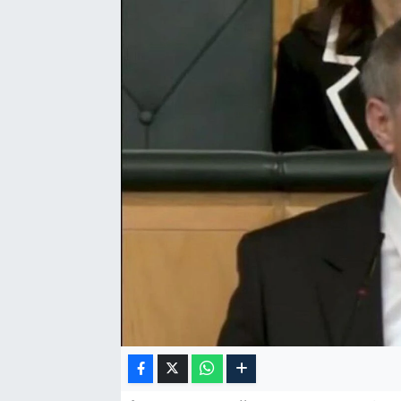
Özel Haber
Kültür Sanat
Eğitim
Ekonomi
Yaşam
Çevre
BİLİM VE TEKNOLOJİ
Şambayat Haber