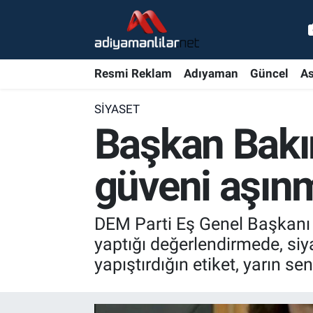
Ulusal
Nöbetçi Eczaneler
Resmi Reklam
Adıyaman
Güncel
As
Siyaset
Hava Durumu
SIYASET
Röportajlar
Adiyaman Namaz Vakitleri
Başkan Bakır
Magazin
Trafik Durumu
güveni aşın
Bölge Haberleri
Süper Lig Puan Durumu ve Fikstür
DEM Parti Eş Genel Başkanı 
Gündem
Tüm Manşetler
yaptığı değerlendirmede, siya
yapıştırdığın etiket, yarın se
Asayiş
Son Dakika Haberleri
Sağlık
Haber Arşivi