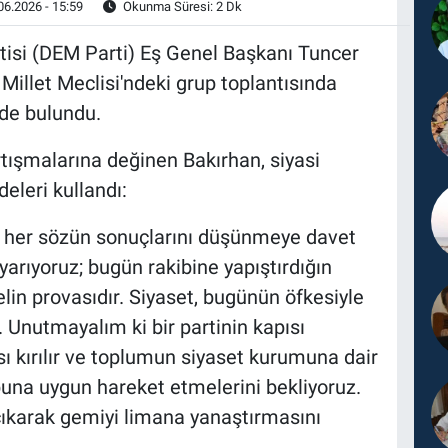
06.2026 - 15:59
Okunma Süresi: 2 Dk
rtisi (DEM Parti) Eş Genel Başkanı Tuncer
 Millet Meclisi'ndeki grup toplantısında
de bulundu.
tışmalarına değinen Bakırhan, siyasi
eleri kullandı:
ği her sözün sonuçlarını düşünmeye davet
arıyoruz; bugün rakibine yapıştırdığın
elin provasıdır. Siyaset, bugünün öfkesiyle
r. Unutmayalım ki bir partinin kapısı
ısı kırılır ve toplumun siyaset kurumuna dair
buna uygun hareket etmelerini bekliyoruz.
çıkarak gemiyi limana yanaştırmasını