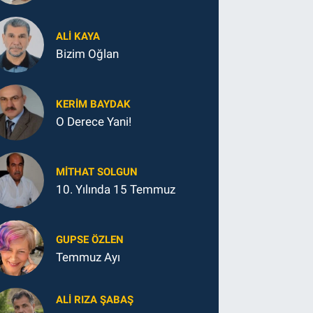
ALI KAYA
Bizim Oğlan
KERIM BAYDAK
O Derece Yani!
MITHAT SOLGUN
10. Yılında 15 Temmuz
GUPSE ÖZLEN
Temmuz Ayı
ALI RIZA ŞABAŞ