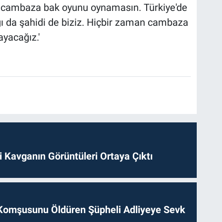
na cambaza bak oyunu oynamasın. Türkiye'de
ğı da şahidi de biziz. Hiçbir zaman cambaza
yacağız.'
 Kavganın Görüntüleri Ortaya Çıktı
Komşusunu Öldüren Şüpheli Adliyeye Sevk