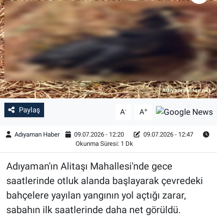
Özel Haber
Kültür Sanat
Eğitim
Ekonomi
Paylaş
-
+
A
A
Yaşam
Adıyaman Haber
09.07.2026 - 12:20
09.07.2026 - 12:47
Çevre
Okunma Süresi: 1 Dk
Adıyaman'ın Alitaşı Mahallesi'nde gece
BİLİM VE TEKNOLOJİ
saatlerinde otluk alanda başlayarak çevredeki
Şambayat Haber
bahçelere yayılan yangının yol açtığı zarar,
sabahın ilk saatlerinde daha net görüldü.