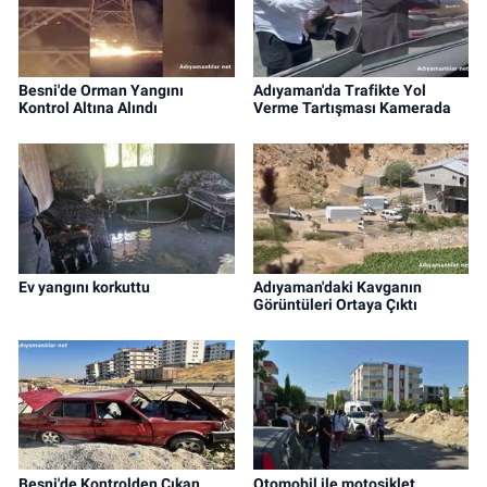
Besni'de Orman Yangını
Adıyaman'da Trafikte Yol
Kontrol Altına Alındı
Verme Tartışması Kamerada
Ev yangını korkuttu
Adıyaman'daki Kavganın
Görüntüleri Ortaya Çıktı
Besni'de Kontrolden Çıkan
Otomobil ile motosiklet