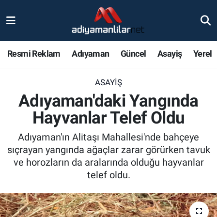
Ulusal
Nöbetçi Eczaneler
Resmi Reklam
Adıyaman
Güncel
Asayiş
Yerel
Siyaset
Hava Durumu
ASAYIŞ
Röportajlar
Adiyaman Namaz Vakitleri
Adıyaman'daki Yangında
Magazin
Trafik Durumu
Hayvanlar Telef Oldu
Bölge Haberleri
Süper Lig Puan Durumu ve Fikstür
Adıyaman'ın Alitaşı Mahallesi'nde bahçeye
sıçrayan yangında ağaçlar zarar görürken tavuk
Gündem
Tüm Manşetler
ve horozların da aralarında olduğu hayvanlar
telef oldu.
Asayiş
Son Dakika Haberleri
Sağlık
Haber Arşivi