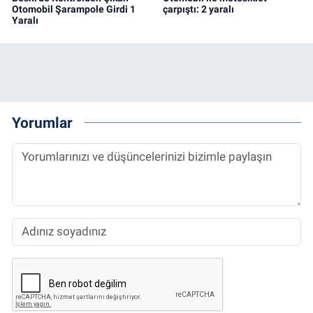
Otomobil Şarampole Girdi 1
çarpıştı: 2 yaralı
Yaralı
Yorumlar