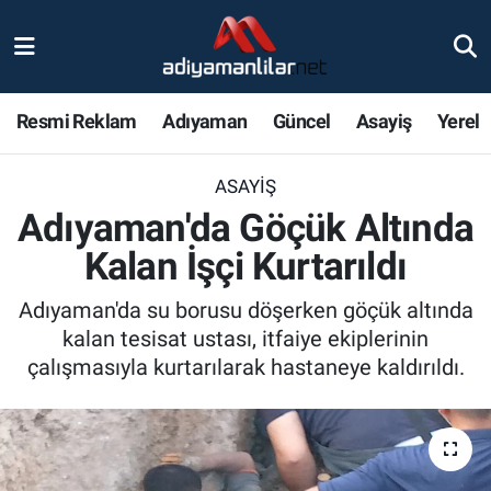
Ulusal
Nöbetçi Eczaneler
Resmi Reklam
Adıyaman
Güncel
Asayiş
Yerel
Siyaset
Hava Durumu
ASAYIŞ
Röportajlar
Adiyaman Namaz Vakitleri
Adıyaman'da Göçük Altında
Magazin
Trafik Durumu
Kalan İşçi Kurtarıldı
Bölge Haberleri
Süper Lig Puan Durumu ve Fikstür
Adıyaman'da su borusu döşerken göçük altında
kalan tesisat ustası, itfaiye ekiplerinin
Gündem
Tüm Manşetler
çalışmasıyla kurtarılarak hastaneye kaldırıldı.
Asayiş
Son Dakika Haberleri
Sağlık
Haber Arşivi