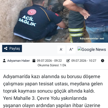
Özel Haber
Kültür Sanat
Eğitim
Ekonomi
Paylaş
-
+
A
A
Yaşam
Adıyaman Haber
09.07.2026 - 09:22
09.07.2026 - 10:27
Okunma Süresi: 1 Dk
Çevre
Adıyaman'da kazı alanında su borusu döşeme
BİLİM VE TEKNOLOJİ
çalışması yapan tesisat ustası, meydana gelen
toprak kayması sonucu göçük altında kaldı.
Şambayat Haber
Yeni Mahalle 3. Çevre Yolu yakınlarında
yaşanan olayın ardından yapılan ihbar üzerine