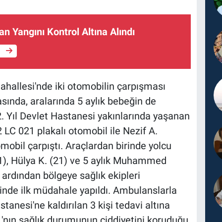
n Yangını Kontrol Altına Alındı
e
hallesi'nde iki otomobilin çarpışması
ında, aralarında 5 aylık bebeğin de
2. Yıl Devlet Hastanesi yakınlarında yaşanan
LC 021 plakalı otomobil ile Nezif A.
mobil çarpıştı. Araçlardan birinde yolcu
41), Hülya K. (21) ve 5 aylık Muhammed
 ardından bölgeye sağlık ekipleri
erinde ilk müdahale yapıldı. Ambulanslarla
nesi'ne kaldırılan 3 kişi tedavi altına
 K.'nın sağlık durumunun ciddiyetini koruduğu