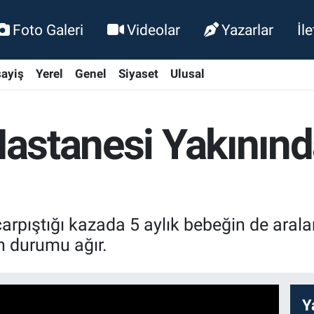
Foto Galeri
Videolar
Yazarlar
İl
ayiş
Yerel
Genel
Siyaset
Ulusal
 Hastanesi Yakının
arpıştığı kazada 5 aylık bebeğin de arala
in durumu ağır.
Y