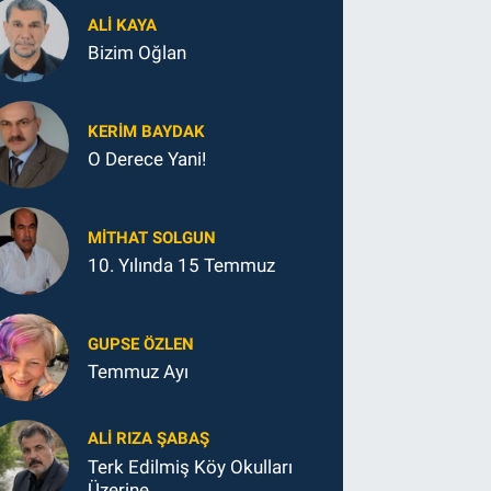
ALI KAYA
Bizim Oğlan
KERIM BAYDAK
O Derece Yani!
MITHAT SOLGUN
10. Yılında 15 Temmuz
GUPSE ÖZLEN
Temmuz Ayı
ALI RIZA ŞABAŞ
Terk Edilmiş Köy Okulları
Üzerine