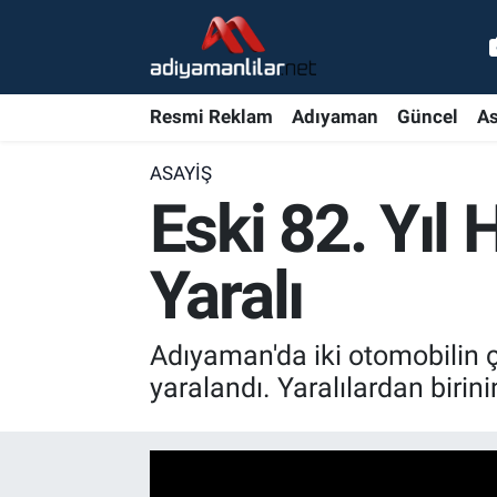
Ulusal
Nöbetçi Eczaneler
Resmi Reklam
Adıyaman
Güncel
As
Siyaset
Hava Durumu
ASAYIŞ
Röportajlar
Adiyaman Namaz Vakitleri
Eski 82. Yıl
Magazin
Trafik Durumu
Yaralı
Bölge Haberleri
Süper Lig Puan Durumu ve Fikstür
Adıyaman'da iki otomobilin ç
Gündem
Tüm Manşetler
yaralandı. Yaralılardan birin
Asayiş
Son Dakika Haberleri
Sağlık
Haber Arşivi