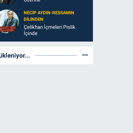
NECIP AYDIN-RESSAMIN
DILINDEN
Çelikhan İçmeleri Pislik
İçinde
ükleniyor...