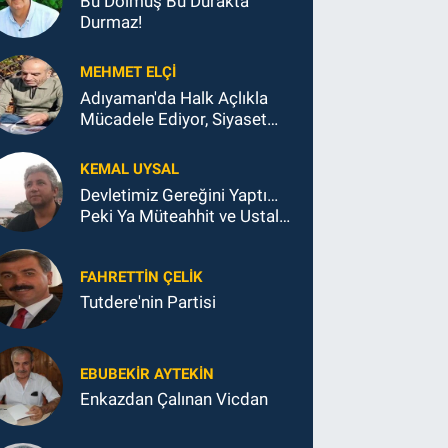
Bu Dolmuş Bu Durakta
Durmaz!
MEHMET ELÇI
Adıyaman'da Halk Açlıkla
Mücadele Ediyor, Siyaset
Koltukla...
KEMAL UYSAL
Devletimiz Gereğini Yaptı…
Peki Ya Müteahhit ve Ustalar
Ne Yaptı?
FAHRETTIN ÇELİK
Tutdere'nin Partisi
EBUBEKIR AYTEKIN
Enkazdan Çalınan Vicdan