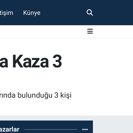
etişim
Künye
da Kaza 3
rında bulunduğu 3 kişi
azarlar