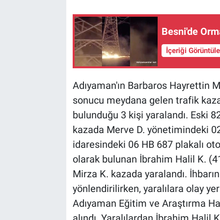
Besni'de Orma
İçeriği Görüntül
Adıyaman'ın Barbaros Hayrettin Ma
sonucu meydana gelen trafik kazas
bulunduğu 3 kişi yaralandı. Eski 8
kazada Merve D. yönetimindeki 02 
idaresindeki 06 HB 687 plakalı oto
olarak bulunan İbrahim Halil K. (
Mirza K. kazada yaralandı. İhbarın
yönlendirilirken, yaralılara olay y
Adıyaman Eğitim ve Araştırma Hasta
alındı. Yaralılardan İbrahim Halil