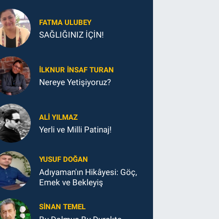
FATMA ULUBEY
SAĞLIĞINIZ İÇİN!
İLKNUR İNSAF TURAN
Nereye Yetişiyoruz?
ALI YILMAZ
Yerli ve Milli Patinaj!
YUSUF DOĞAN
Adıyaman'ın Hikâyesi: Göç,
Emek ve Bekleyiş
SINAN TEMEL