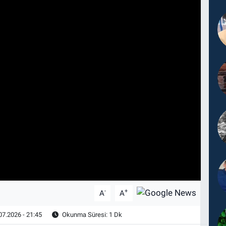
-
+
A
A
07.2026 - 21:45
Okunma Süresi: 1 Dk