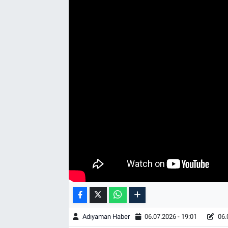
Özel Haber
Kültür Sanat
Eğitim
Ekonomi
Yaşam
Çevre
BİLİM VE TEKNOLOJİ
Şambayat Haber
Adıyaman Haber
06.07.2026 - 19:01
06.