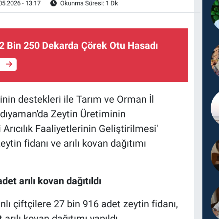
05.2026 - 13:17
Okunma Süresi: 1 Dk
2 Bin 250 Dekarda Çörek Otu Hasadı
e
inin destekleri ile Tarım ve Orman İl
Adıyaman'da Zeytin Üretiminin
Arıcılık Faaliyetlerinin Geliştirilmesi'
eytin fidanı ve arılı kovan dağıtımı
det arılı kovan dağıtıldı
ı çiftçilere 27 bin 916 adet zeytin fidanı,
t arılı kovan dağıtımı yapıldı.