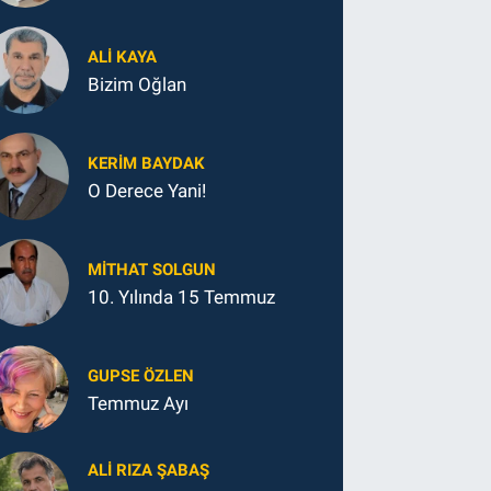
ALI KAYA
Bizim Oğlan
KERIM BAYDAK
O Derece Yani!
MITHAT SOLGUN
10. Yılında 15 Temmuz
GUPSE ÖZLEN
Temmuz Ayı
ALI RIZA ŞABAŞ