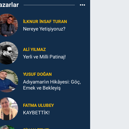
azarlar
İLKNUR İNSAF TURAN
Nereye Yetişiyoruz?
ALI YILMAZ
Yerli ve Milli Patinaj!
YUSUF DOĞAN
Adıyaman'ın Hikâyesi: Göç,
Emek ve Bekleyiş
FATMA ULUBEY
KAYBETTİK!