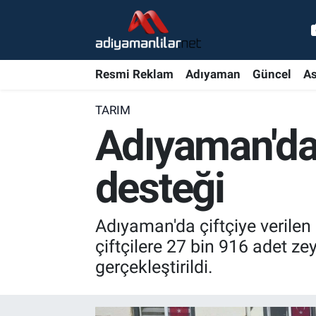
Ulusal
Nöbetçi Eczaneler
Resmi Reklam
Adıyaman
Güncel
As
Siyaset
Hava Durumu
TARIM
Röportajlar
Adiyaman Namaz Vakitleri
Adıyaman'da 
Magazin
Trafik Durumu
desteği
Bölge Haberleri
Süper Lig Puan Durumu ve Fikstür
Adıyaman'da çiftçiye verilen
Gündem
Tüm Manşetler
çiftçilere 27 bin 916 adet zeyt
gerçekleştirildi.
Asayiş
Son Dakika Haberleri
Sağlık
Haber Arşivi