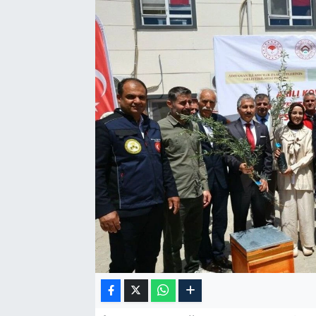
Özel Haber
Kültür Sanat
Eğitim
Ekonomi
Yaşam
Çevre
BİLİM VE TEKNOLOJİ
Şambayat Haber