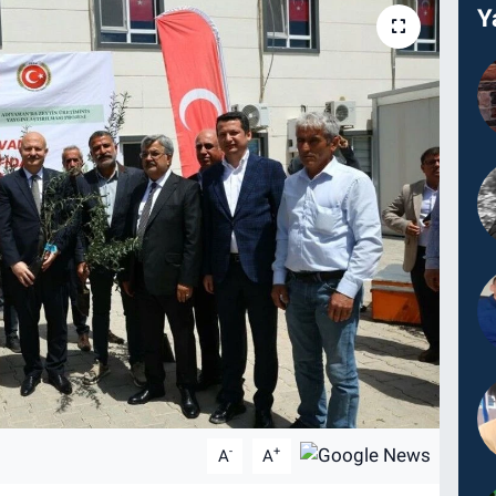
Y
-
+
A
A