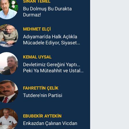
SINAN TEMEL
Bu Dolmuş Bu Durakta
Durmaz!
MEHMET ELÇI
Adıyaman'da Halk Açlıkla
Mücadele Ediyor, Siyaset
Koltukla...
KEMAL UYSAL
Devletimiz Gereğini Yaptı…
Peki Ya Müteahhit ve Ustalar
Ne Yaptı?
FAHRETTIN ÇELİK
Tutdere'nin Partisi
EBUBEKIR AYTEKIN
Enkazdan Çalınan Vicdan