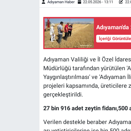
Adıyaman Haber
22.05.2026 - 13:11
22.
Adıyaman'da 
İçeriği Görüntül
Adıyaman Valiliği ve İl Özel İdares
Müdürlüğü tarafından yürütülen '
Yaygınlaştırılması' ve 'Adıyaman İli 
projeleri kapsamında, üreticilere z
gerçekleştirildi.
27 bin 916 adet zeytin fidanı,500 a
Verilen destekle beraber Adıyamanl
arı yetiştiricilerine ise bin 500 ade