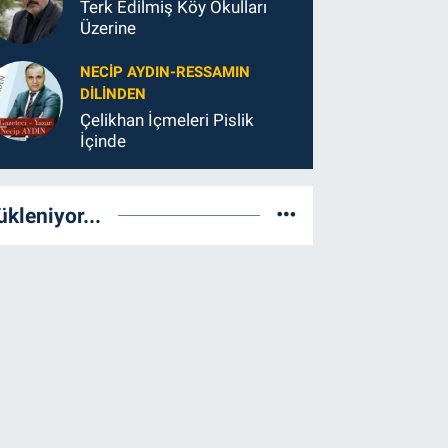
Terk Edilmiş Köy Okulları
Üzerine
NECIP AYDIN-RESSAMIN
DILINDEN
Çelikhan İçmeleri Pislik
İçinde
ükleniyor...