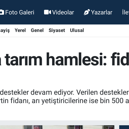
Foto Galeri
Videolar
Yazarlar
İl
ayiş
Yerel
Genel
Siyaset
Ulusal
tarım hamlesi: fi
 destekler devam ediyor. Verilen destekl
in fidanı, arı yetiştiricilerine ise bin 500