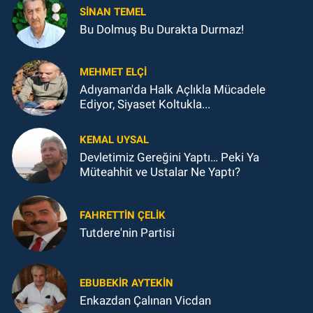
SINAN TEMEL
Bu Dolmuş Bu Durakta Durmaz!
MEHMET ELÇI
Adıyaman'da Halk Açlıkla Mücadele
Ediyor, Siyaset Koltukla...
KEMAL UYSAL
Devletimiz Gereğini Yaptı… Peki Ya
Müteahhit ve Ustalar Ne Yaptı?
FAHRETTIN ÇELİK
Tutdere'nin Partisi
EBUBEKIR AYTEKIN
Enkazdan Çalınan Vicdan