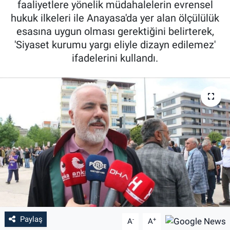
faaliyetlere yönelik müdahalelerin evrensel
hukuk ilkeleri ile Anayasa'da yer alan ölçülülük
Özel Haber
esasına uygun olması gerektiğini belirterek,
'Siyaset kurumu yargı eliyle dizayn edilemez'
Kültür Sanat
ifadelerini kullandı.
Eğitim
Ekonomi
Yaşam
Çevre
BİLİM VE TEKNOLOJİ
Şambayat Haber
Paylaş
-
+
A
A