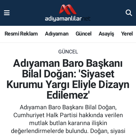
Ulusal
Nöbetçi Eczaneler
Resmi Reklam
Adıyaman
Güncel
Asayiş
Yerel
Siyaset
Hava Durumu
GÜNCEL
Röportajlar
Adiyaman Namaz Vakitleri
Adıyaman Baro Başkanı
Magazin
Trafik Durumu
Bilal Doğan: 'Siyaset
Kurumu Yargı Eliyle Dizayn
Bölge Haberleri
Süper Lig Puan Durumu ve Fikstür
Edilemez'
Gündem
Tüm Manşetler
Adıyaman Baro Başkanı Bilal Doğan,
Cumhuriyet Halk Partisi hakkında verilen
Asayiş
Son Dakika Haberleri
mutlak butlan kararına ilişkin
değerlendirmelerde bulundu. Doğan, siyasi
Sağlık
Haber Arşivi