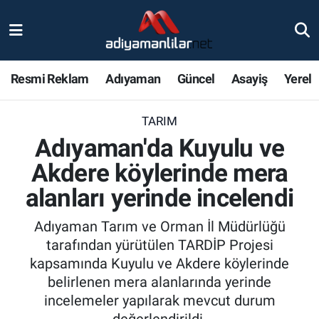
Ulusal
Nöbetçi Eczaneler
Resmi Reklam
Adıyaman
Güncel
Asayiş
Yerel
Siyaset
Hava Durumu
TARIM
Röportajlar
Adiyaman Namaz Vakitleri
Adıyaman'da Kuyulu ve
Magazin
Trafik Durumu
Akdere köylerinde mera
alanları yerinde incelendi
Bölge Haberleri
Süper Lig Puan Durumu ve Fikstür
Adıyaman Tarım ve Orman İl Müdürlüğü
Gündem
Tüm Manşetler
tarafından yürütülen TARDİP Projesi
kapsamında Kuyulu ve Akdere köylerinde
Asayiş
Son Dakika Haberleri
belirlenen mera alanlarında yerinde
incelemeler yapılarak mevcut durum
Sağlık
Haber Arşivi
değerlendirildi.