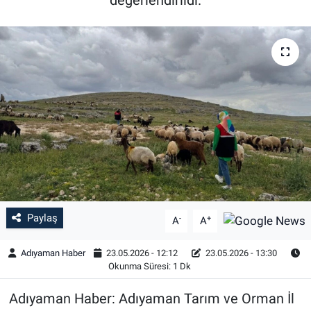
Özel Haber
Kültür Sanat
Eğitim
Ekonomi
Yaşam
Çevre
Paylaş
-
+
A
A
BİLİM VE TEKNOLOJİ
Adıyaman Haber
23.05.2026 - 12:12
23.05.2026 - 13:30
Okunma Süresi: 1 Dk
Şambayat Haber
Adıyaman Haber: Adıyaman Tarım ve Orman İl