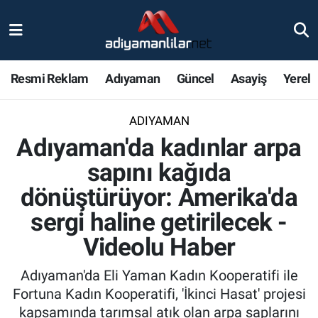
Ulusal
Nöbetçi Eczaneler
Resmi Reklam
Adıyaman
Güncel
Asayiş
Yerel
Siyaset
Hava Durumu
ADIYAMAN
Röportajlar
Adiyaman Namaz Vakitleri
Adıyaman'da kadınlar arpa
Magazin
Trafik Durumu
sapını kağıda
dönüştürüyor: Amerika'da
Bölge Haberleri
Süper Lig Puan Durumu ve Fikstür
sergi haline getirilecek -
Gündem
Tüm Manşetler
Videolu Haber
Asayiş
Son Dakika Haberleri
Adıyaman'da Eli Yaman Kadın Kooperatifi ile
Fortuna Kadın Kooperatifi, 'İkinci Hasat' projesi
Sağlık
Haber Arşivi
kapsamında tarımsal atık olan arpa saplarını