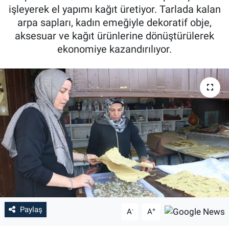
işleyerek el yapımı kağıt üretiyor. Tarlada kalan
Özel Haber
arpa sapları, kadın emeğiyle dekoratif obje,
aksesuar ve kağıt ürünlerine dönüştürülerek
Kültür Sanat
ekonomiye kazandırılıyor.
Eğitim
Ekonomi
Yaşam
Çevre
BİLİM VE TEKNOLOJİ
Şambayat Haber
Paylaş
-
+
A
A