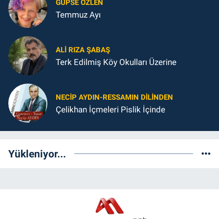
GUPSE ÖZLEN
Temmuz Ayı
ALI RIZA ŞABAŞ
Terk Edilmiş Köy Okulları Üzerine
NECIP AYDIN-RESSAMIN DILINDEN
Çelikhan İçmeleri Pislik İçinde
Yükleniyor...