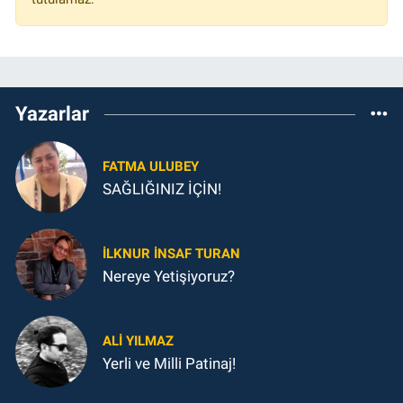
Yazarlar
FATMA ULUBEY
SAĞLIĞINIZ İÇİN!
İLKNUR İNSAF TURAN
Nereye Yetişiyoruz?
ALI YILMAZ
Yerli ve Milli Patinaj!