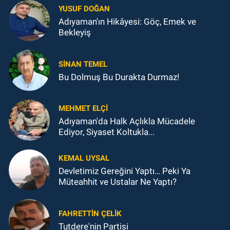
YUSUF DOĞAN
Adıyaman'ın Hikâyesi: Göç, Emek ve
Bekleyiş
SINAN TEMEL
Bu Dolmuş Bu Durakta Durmaz!
MEHMET ELÇI
Adıyaman'da Halk Açlıkla Mücadele
Ediyor, Siyaset Koltukla...
KEMAL UYSAL
Devletimiz Gereğini Yaptı… Peki Ya
Müteahhit ve Ustalar Ne Yaptı?
FAHRETTIN ÇELİK
Tutdere'nin Partisi