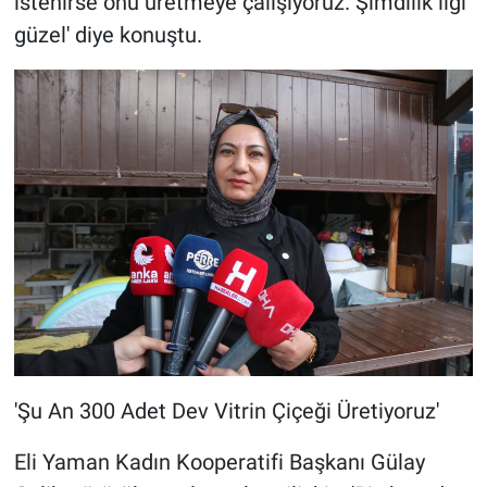
istenirse onu üretmeye çalışıyoruz. Şimdilik ilgi
güzel' diye konuştu.
'Şu An 300 Adet Dev Vitrin Çiçeği Üretiyoruz'
Eli Yaman Kadın Kooperatifi Başkanı Gülay