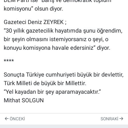
DEM Parti ise “Barış ve demokratik toplum
komisyonu” olsun diyor.
Gazeteci Deniz ZEYREK ;
“30 yıllık gazetecilik hayatımda şunu öğrendim,
bir şeyin olmasını istemiyorsanız o şeyi, o
konuyu komisyona havale edersiniz” diyor.
****
Sonuçta Türkiye cumhuriyeti büyük bir devlettir,
Türk Milleti de büyük bir Millettir.
“Yel kayadan bir şey aparamayacaktır.”
Mithat SOLGUN
ÖNCEKI
SONRAKI