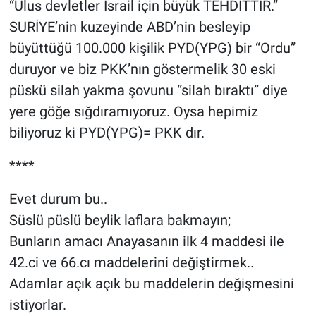
“Ulus devletler İsrail için büyük TEHDİTTİR.”
SURİYE’nin kuzeyinde ABD’nin besleyip
büyüttüğü 100.000 kişilik PYD(YPG) bir “Ordu”
duruyor ve biz PKK’nın göstermelik 30 eski
püskü silah yakma şovunu “silah bıraktı” diye
yere göğe sığdıramıyoruz. Oysa hepimiz
biliyoruz ki PYD(YPG)= PKK dır.
****
Evet durum bu..
Süslü püslü beylik laflara bakmayın;
Bunların amacı Anayasanın ilk 4 maddesi ile
42.ci ve 66.cı maddelerini değiştirmek..
Adamlar açık açık bu maddelerin değişmesini
istiyorlar.