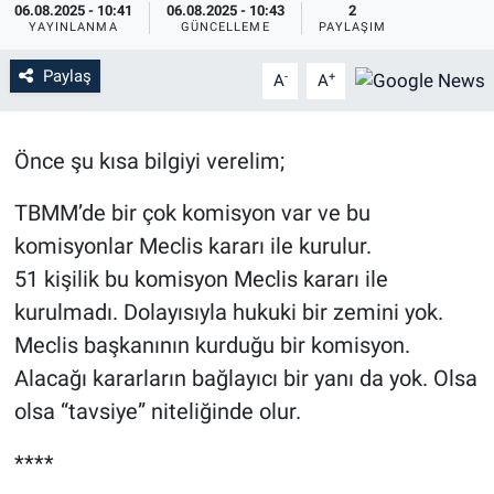
06.08.2025 - 10:41
06.08.2025 - 10:43
2
YAYINLANMA
GÜNCELLEME
PAYLAŞIM
Özel Haber
Paylaş
-
+
A
A
Kültür Sanat
Eğitim
Önce şu kısa bilgiyi verelim;
Ekonomi
TBMM’de bir çok komisyon var ve bu
komisyonlar Meclis kararı ile kurulur.
Yaşam
51 kişilik bu komisyon Meclis kararı ile
kurulmadı. Dolayısıyla hukuki bir zemini yok.
Çevre
Meclis başkanının kurduğu bir komisyon.
Alacağı kararların bağlayıcı bir yanı da yok. Olsa
BİLİM VE TEKNOLOJİ
olsa “tavsiye” niteliğinde olur.
Şambayat Haber
****