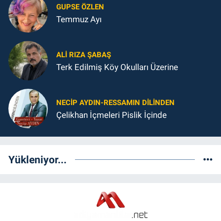
GUPSE ÖZLEN
Temmuz Ayı
ALI RIZA ŞABAŞ
Terk Edilmiş Köy Okulları Üzerine
NECIP AYDIN-RESSAMIN DILINDEN
Çelikhan İçmeleri Pislik İçinde
Yükleniyor...