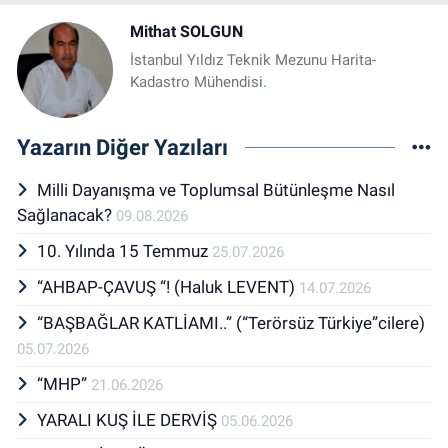
Mithat SOLGUN
İstanbul Yıldız Teknik Mezunu Harita-
Kadastro Mühendisi.
Yazarın Diğer Yazıları
Milli Dayanışma ve Toplumsal Bütünleşme Nasıl
Sağlanacak?
09.08.2026
10. Yılında 15 Temmuz
25.07.2026
“AHBAP-ÇAVUŞ “! (Haluk LEVENT)
14.07.2026
“BAŞBAĞLAR KATLİAMI..” (“Terörsüz Türkiye”cilere)
05.07.2026
“MHP”
21.06.2026
YARALI KUŞ İLE DERVİŞ
05.06.2026