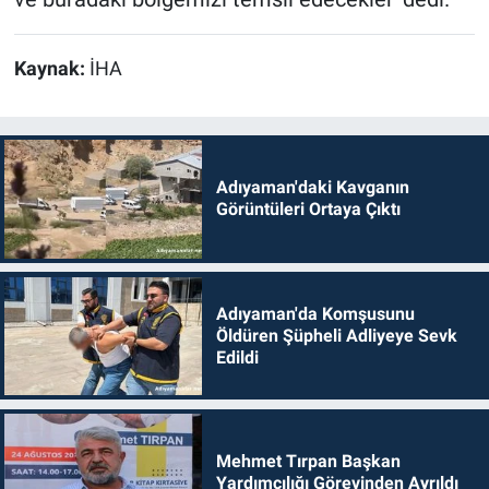
Kaynak:
İHA
Adıyaman'daki Kavganın
Görüntüleri Ortaya Çıktı
Adıyaman'da Komşusunu
Öldüren Şüpheli Adliyeye Sevk
Edildi
Mehmet Tırpan Başkan
Yardımcılığı Görevinden Ayrıldı