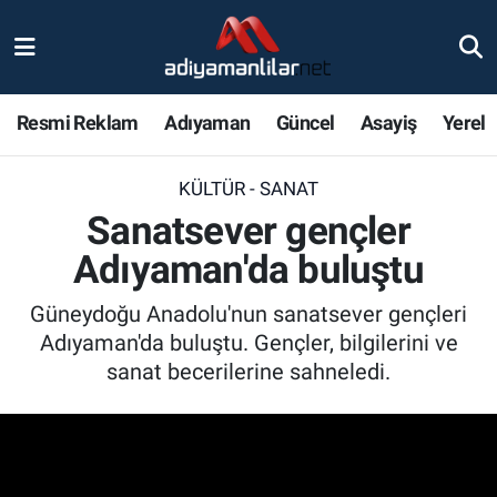
Ulusal
Nöbetçi Eczaneler
Resmi Reklam
Adıyaman
Güncel
Asayiş
Yerel
Siyaset
Hava Durumu
KÜLTÜR - SANAT
Röportajlar
Adiyaman Namaz Vakitleri
Sanatsever gençler
Magazin
Trafik Durumu
Adıyaman'da buluştu
Bölge Haberleri
Süper Lig Puan Durumu ve Fikstür
Güneydoğu Anadolu'nun sanatsever gençleri
Adıyaman'da buluştu. Gençler, bilgilerini ve
Gündem
Tüm Manşetler
sanat becerilerine sahneledi.
Asayiş
Son Dakika Haberleri
Sağlık
Haber Arşivi