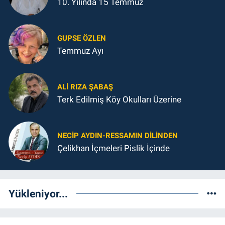
10. Yılında 15 Temmuz
GUPSE ÖZLEN
Temmuz Ayı
ALI RIZA ŞABAŞ
Terk Edilmiş Köy Okulları Üzerine
NECIP AYDIN-RESSAMIN DILINDEN
Çelikhan İçmeleri Pislik İçinde
Yükleniyor...