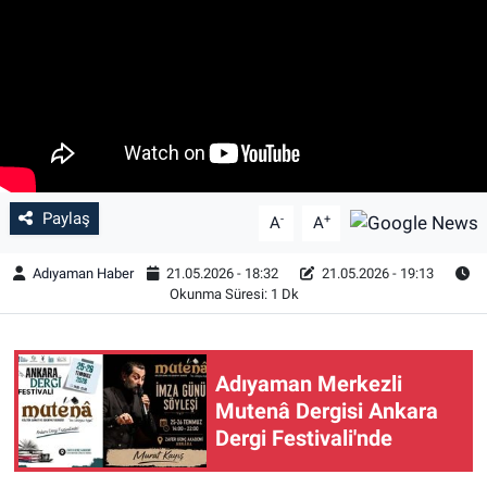
Özel Haber
Kültür Sanat
Eğitim
Ekonomi
Paylaş
-
+
A
A
Yaşam
Adıyaman Haber
21.05.2026 - 18:32
21.05.2026 - 19:13
Okunma Süresi: 1 Dk
Çevre
BİLİM VE TEKNOLOJİ
Adıyaman Merkezli
Mutenâ Dergisi Ankara
Şambayat Haber
Dergi Festivali'nde