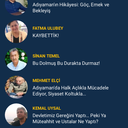
Adıyaman'ın Hikâyesi: Göç, Emek ve
Bekleyiş
FATMA ULUBEY
KAYBETTİK!
SINAN TEMEL
Bu Dolmuş Bu Durakta Durmaz!
MEHMET ELÇI
Adıyaman'da Halk Açlıkla Mücadele
Ediyor, Siyaset Koltukla...
KEMAL UYSAL
Devletimiz Gereğini Yaptı… Peki Ya
Müteahhit ve Ustalar Ne Yaptı?