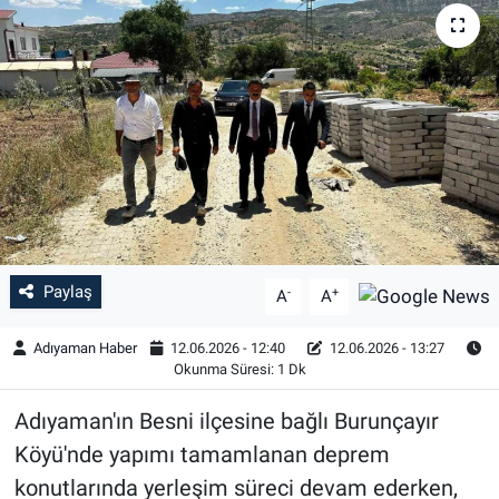
Özel Haber
Kültür Sanat
Eğitim
Ekonomi
Yaşam
Paylaş
-
+
A
A
Çevre
Adıyaman Haber
12.06.2026 - 12:40
12.06.2026 - 13:27
Okunma Süresi: 1 Dk
BİLİM VE TEKNOLOJİ
Adıyaman'ın Besni ilçesine bağlı Burunçayır
Şambayat Haber
Köyü'nde yapımı tamamlanan deprem
konutlarında yerleşim süreci devam ederken,