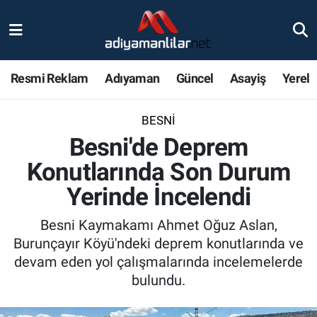
Ulusal
Nöbetçi Eczaneler
Resmi Reklam
Adıyaman
Güncel
Asayiş
Yerel
Siyaset
Hava Durumu
BESNI
Röportajlar
Adiyaman Namaz Vakitleri
Besni'de Deprem
Magazin
Trafik Durumu
Konutlarında Son Durum
Yerinde İncelendi
Bölge Haberleri
Süper Lig Puan Durumu ve Fikstür
Besni Kaymakamı Ahmet Oğuz Aslan,
Gündem
Tüm Manşetler
Burunçayır Köyü'ndeki deprem konutlarında ve
devam eden yol çalışmalarında incelemelerde
Asayiş
Son Dakika Haberleri
bulundu.
Sağlık
Haber Arşivi