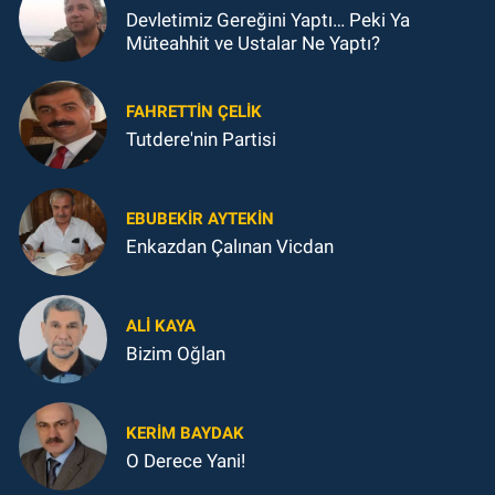
Devletimiz Gereğini Yaptı… Peki Ya
Müteahhit ve Ustalar Ne Yaptı?
FAHRETTIN ÇELİK
Tutdere'nin Partisi
EBUBEKIR AYTEKIN
Enkazdan Çalınan Vicdan
ALI KAYA
Bizim Oğlan
KERIM BAYDAK
O Derece Yani!