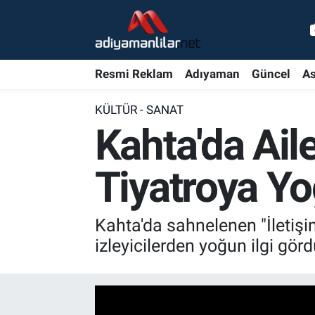
Ulusal
Nöbetçi Eczaneler
Resmi Reklam
Adıyaman
Güncel
As
Siyaset
Hava Durumu
KÜLTÜR - SANAT
Röportajlar
Adiyaman Namaz Vakitleri
Kahta'da Aile
Magazin
Trafik Durumu
Tiyatroya Yo
Bölge Haberleri
Süper Lig Puan Durumu ve Fikstür
Kahta'da sahnelenen "İletişi
Gündem
Tüm Manşetler
izleyicilerden yoğun ilgi görd
Asayiş
Son Dakika Haberleri
Sağlık
Haber Arşivi