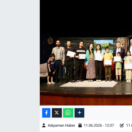
Özel Haber
Kültür Sanat
Eğitim
Ekonomi
Yaşam
Çevre
BİLİM VE TEKNOLOJİ
Şambayat Haber
Adıyaman Haber
11.06.2026 - 12:07
11.