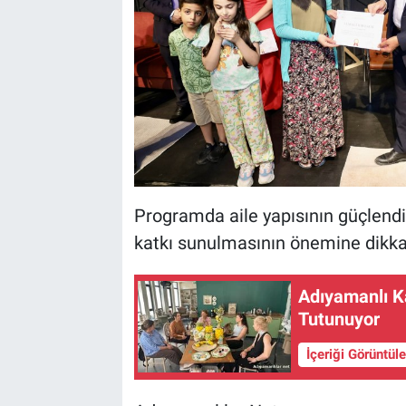
Programda aile yapısının güçlendir
katkı sunulmasının önemine dikkat
Adıyamanlı K
Tutunuyor
İçeriği Görüntül