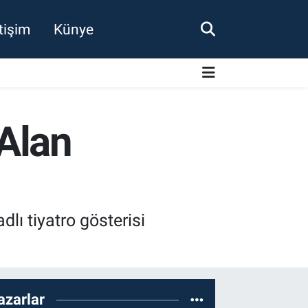
etişim
Künye
 Alan
lı tiyatro gösterisi
azarlar