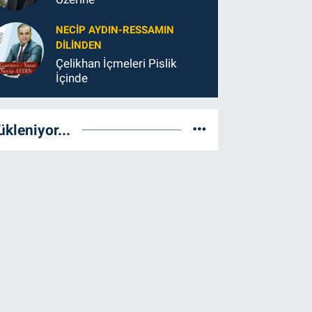
NECIP AYDIN-RESSAMIN
DILINDEN
Çelikhan İçmeleri Pislik
İçinde
ükleniyor...