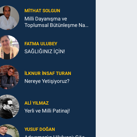
MITHAT SOLGUN
Milli Dayanışma ve
Toplumsal Bütünleşme Nasıl
Sağlanacak?
FATMA ULUBEY
SAĞLIĞINIZ İÇİN!
İLKNUR İNSAF TURAN
Nereye Yetişiyoruz?
ALI YILMAZ
Yerli ve Milli Patinaj!
YUSUF DOĞAN