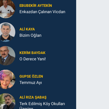
EBUBEKIR AYTEKIN
Enkazdan Çalınan Vicdan
ALI KAYA
Bizim Oğlan
KERIM BAYDAK
O Derece Yani!
GUPSE ÖZLEN
Temmuz Ayı
ALI RIZA ŞABAŞ
Terk Edilmiş Köy Okulları
Üzerine