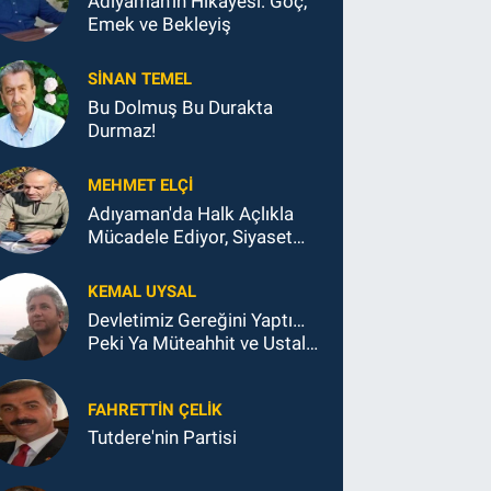
Adıyaman'ın Hikâyesi: Göç,
Emek ve Bekleyiş
SINAN TEMEL
Bu Dolmuş Bu Durakta
Durmaz!
MEHMET ELÇI
Adıyaman'da Halk Açlıkla
Mücadele Ediyor, Siyaset
Koltukla...
KEMAL UYSAL
Devletimiz Gereğini Yaptı…
Peki Ya Müteahhit ve Ustalar
Ne Yaptı?
FAHRETTIN ÇELİK
Tutdere'nin Partisi