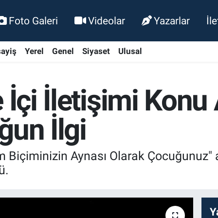
Foto Galeri
Videolar
Yazarlar
İl
ayiş
Yerel
Genel
Siyaset
Ulusal
 İçi İletişimi Konu
ğun İlgi
m Biçiminizin Aynası Olarak Çocuğunuz" ad
ü.
Y