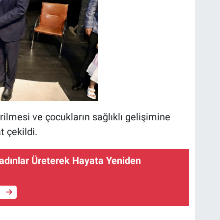
ilmesi ve çocukların sağlıklı gelişimine
 çekildi.
adınlar Üreterek Hayata Yeniden
e