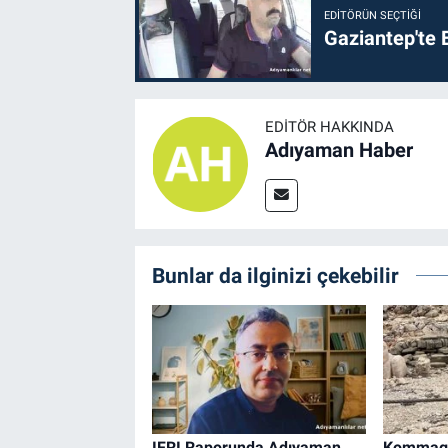
EDITÖRÜN SEÇTIĞI
Gaziantep'te E
EDITÖR HAKKINDA
Adıyaman Haber
Bunlar da ilginizi çekebilir
IFRI Raporunda Adıyaman
Kommage