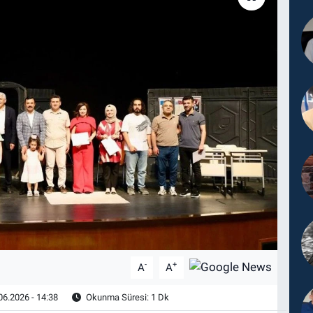
-
+
A
A
06.2026 - 14:38
Okunma Süresi: 1 Dk