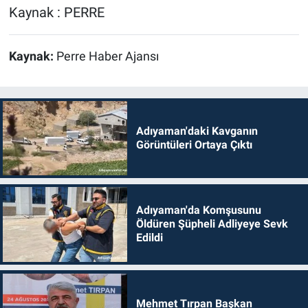
Kaynak : PERRE
Kaynak:
Perre Haber Ajansı
Adıyaman'daki Kavganın
Görüntüleri Ortaya Çıktı
Adıyaman'da Komşusunu
Öldüren Şüpheli Adliyeye Sevk
Edildi
Mehmet Tırpan Başkan