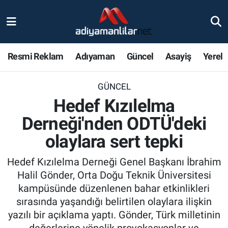
Ulusal
Nöbetçi Eczaneler
Resmi Reklam
Adıyaman
Güncel
Asayiş
Yerel
Siyaset
Hava Durumu
GÜNCEL
Röportajlar
Adiyaman Namaz Vakitleri
Hedef Kızılelma
Magazin
Trafik Durumu
Derneği'nden ODTÜ'deki
olaylara sert tepki
Bölge Haberleri
Süper Lig Puan Durumu ve Fikstür
Hedef Kızılelma Derneği Genel Başkanı İbrahim
Gündem
Tüm Manşetler
Halil Gönder, Orta Doğu Teknik Üniversitesi
kampüsünde düzenlenen bahar etkinlikleri
Asayiş
Son Dakika Haberleri
sırasında yaşandığı belirtilen olaylara ilişkin
yazılı bir açıklama yaptı. Gönder, Türk milletinin
Sağlık
Haber Arşivi
değerlerine yönelik provokasyonlar ve