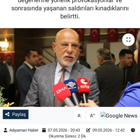
sonrasında yaşanan saldırıları kınadıklarını
Özel Haber
belirtti.
Kültür Sanat
Eğitim
Ekonomi
Yaşam
Çevre
BİLİM VE TEKNOLOJİ
Paylaş
-
+
A
A
Şambayat Haber
Adıyaman Haber
07.05.2026 - 20:43
09.05.2026 - 12:42
Okunma Süresi: 2 Dk