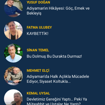
YUSUF DOĞAN
Adıyaman'ın Hikâyesi: Göç, Emek ve
Bekleyiş
FATMA ULUBEY
KAYBETTİK!
SINAN TEMEL
Bu Dolmuş Bu Durakta Durmaz!
MEHMET ELÇI
Adıyaman'da Halk Açlıkla Mücadele
Ediyor, Siyaset Koltukla...
KEMAL UYSAL
Devletimiz Gereğini Yaptı… Peki Ya
Müteahhit ve Ustalar Ne Yaptı?