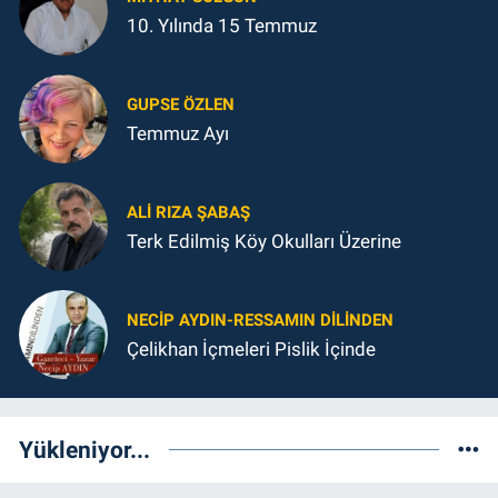
10. Yılında 15 Temmuz
GUPSE ÖZLEN
Temmuz Ayı
ALI RIZA ŞABAŞ
Terk Edilmiş Köy Okulları Üzerine
NECIP AYDIN-RESSAMIN DILINDEN
Çelikhan İçmeleri Pislik İçinde
Yükleniyor...