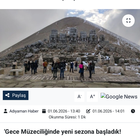
Özel Haber
Kültür Sanat
Eğitim
Ekonomi
Yaşam
Çevre
Paylaş
-
+
A
A
BİLİM VE TEKNOLOJİ
Adıyaman Haber
01.06.2026 - 13:40
01.06.2026 - 14:01
Okunma Süresi: 1 Dk
Şambayat Haber
'Gece Müzeciliğinde yeni sezona başladık!