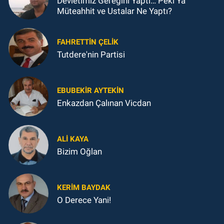
Devletimiz Gereğini Yaptı… Peki Ya
Müteahhit ve Ustalar Ne Yaptı?
FAHRETTIN ÇELİK
Tutdere'nin Partisi
EBUBEKIR AYTEKIN
Enkazdan Çalınan Vicdan
ALI KAYA
Bizim Oğlan
KERIM BAYDAK
O Derece Yani!