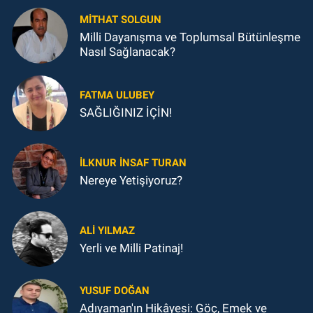
MITHAT SOLGUN
Milli Dayanışma ve Toplumsal Bütünleşme
Nasıl Sağlanacak?
FATMA ULUBEY
SAĞLIĞINIZ İÇİN!
İLKNUR İNSAF TURAN
Nereye Yetişiyoruz?
ALI YILMAZ
Yerli ve Milli Patinaj!
YUSUF DOĞAN
Adıyaman'ın Hikâyesi: Göç, Emek ve