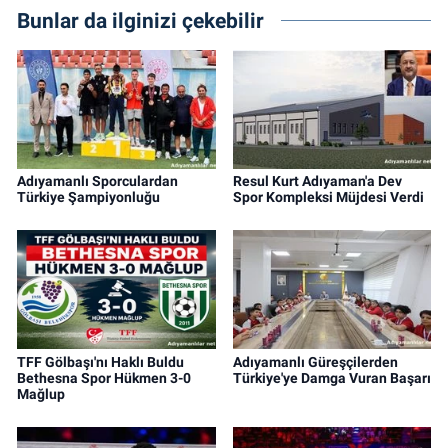
Bunlar da ilginizi çekebilir
Adıyamanlı Sporculardan
Resul Kurt Adıyaman'a Dev
Türkiye Şampiyonluğu
Spor Kompleksi Müjdesi Verdi
TFF Gölbaşı'nı Haklı Buldu
Adıyamanlı Güreşçilerden
Bethesna Spor Hükmen 3-0
Türkiye'ye Damga Vuran Başarı
Mağlup