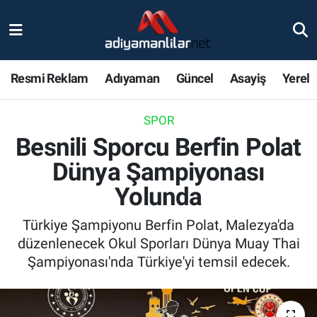
Ulusal
Nöbetçi Eczaneler
Resmi Reklam
Adıyaman
Güncel
Asayiş
Yerel
Siyaset
Hava Durumu
SPOR
Röportajlar
Adiyaman Namaz Vakitleri
Besnili Sporcu Berfin Polat
Magazin
Trafik Durumu
Dünya Şampiyonası
Yolunda
Bölge Haberleri
Süper Lig Puan Durumu ve Fikstür
Türkiye Şampiyonu Berfin Polat, Malezya'da
Gündem
Tüm Manşetler
düzenlenecek Okul Sporları Dünya Muay Thai
Şampiyonası'nda Türkiye'yi temsil edecek.
Asayiş
Son Dakika Haberleri
Sağlık
Haber Arşivi