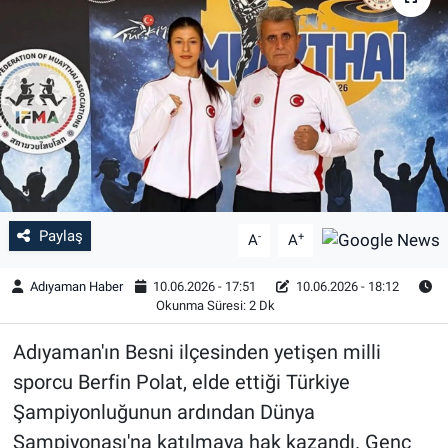
Özel Haber
Kültür Sanat
Eğitim
Ekonomi
Paylaş
-
+
Yaşam
A
A
Adıyaman Haber
10.06.2026 - 17:51
10.06.2026 - 18:12
Çevre
Okunma Süresi: 2 Dk
BİLİM VE TEKNOLOJİ
Adıyaman'ın Besni ilçesinden yetişen milli
sporcu Berfin Polat, elde ettiği Türkiye
Şambayat Haber
Şampiyonluğunun ardından Dünya
Şampiyonası'na katılmaya hak kazandı. Genç