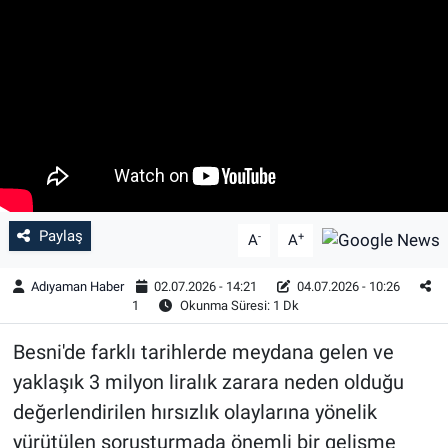
Özel Haber
Kültür Sanat
Eğitim
Ekonomi
Paylaş
-
+
Yaşam
A
A
Adıyaman Haber
02.07.2026 - 14:21
04.07.2026 - 10:26
Çevre
1
Okunma Süresi: 1 Dk
BİLİM VE TEKNOLOJİ
Besni'de farklı tarihlerde meydana gelen ve
yaklaşık 3 milyon liralık zarara neden olduğu
Şambayat Haber
değerlendirilen hırsızlık olaylarına yönelik
yürütülen soruşturmada önemli bir gelişme