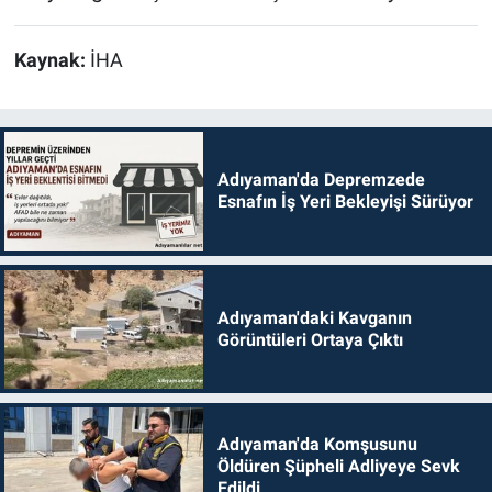
Kaynak:
İHA
Adıyaman'da Depremzede
Esnafın İş Yeri Bekleyişi Sürüyor
Adıyaman'daki Kavganın
Görüntüleri Ortaya Çıktı
Adıyaman'da Komşusunu
Öldüren Şüpheli Adliyeye Sevk
Edildi