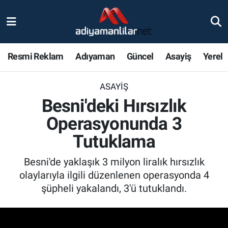
Ulusal
Nöbetçi Eczaneler
Resmi Reklam
Adıyaman
Güncel
Asayiş
Yerel
Siyaset
Hava Durumu
ASAYIŞ
Röportajlar
Adiyaman Namaz Vakitleri
Besni'deki Hırsızlık
Magazin
Trafik Durumu
Operasyonunda 3
Tutuklama
Bölge Haberleri
Süper Lig Puan Durumu ve Fikstür
Besni'de yaklaşık 3 milyon liralık hırsızlık
Gündem
Tüm Manşetler
olaylarıyla ilgili düzenlenen operasyonda 4
şüpheli yakalandı, 3'ü tutuklandı.
Asayiş
Son Dakika Haberleri
Sağlık
Haber Arşivi