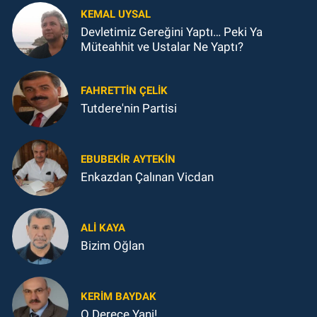
KEMAL UYSAL
Devletimiz Gereğini Yaptı… Peki Ya
Müteahhit ve Ustalar Ne Yaptı?
FAHRETTIN ÇELİK
Tutdere'nin Partisi
EBUBEKIR AYTEKIN
Enkazdan Çalınan Vicdan
ALI KAYA
Bizim Oğlan
KERIM BAYDAK
O Derece Yani!