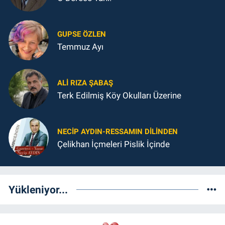
GUPSE ÖZLEN
Temmuz Ayı
ALI RIZA ŞABAŞ
Terk Edilmiş Köy Okulları Üzerine
NECIP AYDIN-RESSAMIN DILINDEN
Çelikhan İçmeleri Pislik İçinde
Yükleniyor...