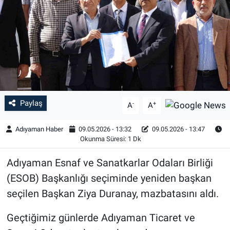
Özel Haber
Kültür Sanat
Eğitim
Ekonomi
Paylaş
-
+
A
A
Yaşam
Adıyaman Haber
09.05.2026 - 13:32
09.05.2026 - 13:47
Okunma Süresi: 1 Dk
Çevre
Adıyaman Esnaf ve Sanatkarlar Odaları Birliği
BİLİM VE TEKNOLOJİ
(ESOB) Başkanlığı seçiminde yeniden başkan
seçilen Başkan Ziya Duranay, mazbatasını aldı.
Şambayat Haber
Geçtiğimiz günlerde Adıyaman Ticaret ve