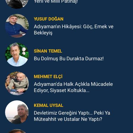
Yerli ve Milli Patinaj!
YUSUF DOĞAN
Adıyaman'ın Hikâyesi: Göç, Emek ve
Bekleyiş
SINAN TEMEL
Bu Dolmuş Bu Durakta Durmaz!
MEHMET ELÇI
Adıyaman'da Halk Açlıkla Mücadele
Ediyor, Siyaset Koltukla...
KEMAL UYSAL
Devletimiz Gereğini Yaptı… Peki Ya
Müteahhit ve Ustalar Ne Yaptı?