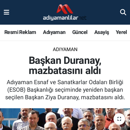
Ulusal
Nöbetçi Eczaneler
Resmi Reklam
Adıyaman
Güncel
Asayiş
Yerel
Siyaset
Hava Durumu
ADIYAMAN
Röportajlar
Adiyaman Namaz Vakitleri
Başkan Duranay,
Magazin
Trafik Durumu
mazbatasını aldı
Bölge Haberleri
Süper Lig Puan Durumu ve Fikstür
Adıyaman Esnaf ve Sanatkarlar Odaları Birliği
(ESOB) Başkanlığı seçiminde yeniden başkan
Gündem
Tüm Manşetler
seçilen Başkan Ziya Duranay, mazbatasını aldı.
Asayiş
Son Dakika Haberleri
Sağlık
Haber Arşivi