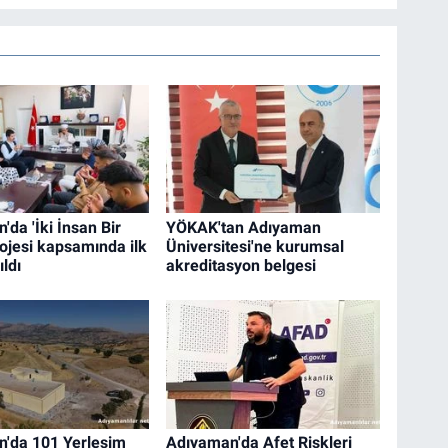
da 'İki İnsan Bir
YÖKAK'tan Adıyaman
rojesi kapsamında ilk
Üniversitesi'ne kurumsal
ıldı
akreditasyon belgesi
'da 101 Yerleşim
Adıyaman'da Afet Riskleri