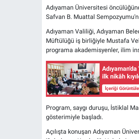
Adıyaman Üniversitesi öncülüğünd
Safvan B. Muattal Sempozyumu'nun 
Adıyaman Valiliği, Adıyaman Beled
Müftülüğü iş birliğiyle Mustafa 
programa akademisyenler, ilim insan
Adıyaman'da '
ilk nikâh kıyıl
İçeriği Görüntül
Program, saygı duruşu, İstiklal Mar
gösterimiyle başladı.
Açılışta konuşan Adıyaman Üniver