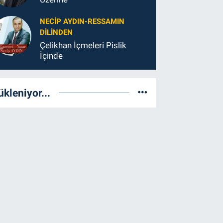
NECIP AYDIN-RESSAMIN
DILINDEN
Çelikhan İçmeleri Pislik
İçinde
ükleniyor...