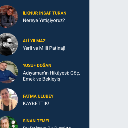
İLKNUR İNSAF TURAN
Nereye Yetişiyoruz?
ALI YILMAZ
Yerli ve Milli Patinaj!
YUSUF DOĞAN
Adıyaman'ın Hikâyesi: Göç,
Emek ve Bekleyiş
FATMA ULUBEY
KAYBETTİK!
SINAN TEMEL