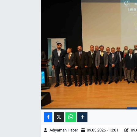
Özel Haber
Kültür Sanat
Eğitim
Ekonomi
Yaşam
Çevre
BİLİM VE TEKNOLOJİ
Şambayat Haber
Adıyaman Haber
09.05.2026 - 13:01
09.