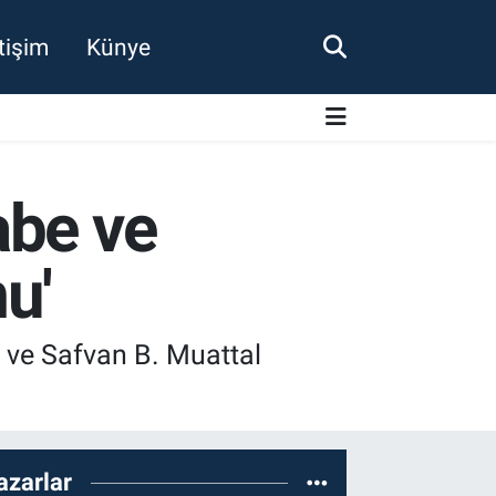
etişim
Künye
abe ve
u'
 ve Safvan B. Muattal
azarlar