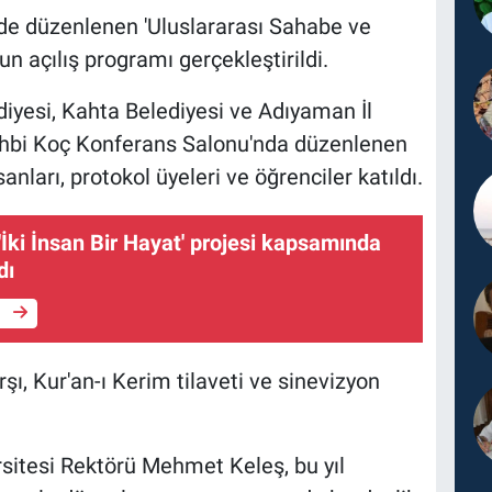
e düzenlenen 'Uluslararası Sahabe ve
açılış programı gerçekleştirildi.
iyesi, Kahta Belediyesi ve Adıyaman İl
Vehbi Koç Konferans Salonu'nda düzenlenen
ları, protokol üyeleri ve öğrenciler katıldı.
İki İnsan Bir Hayat' projesi kapsamında
dı
e
şı, Kur'an-ı Kerim tilaveti ve sinevizyon
sitesi Rektörü Mehmet Keleş, bu yıl