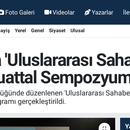
Foto Galeri
Videolar
Yazarlar
İl
ayiş
Yerel
Genel
Siyaset
Ulusal
'Uluslararası Sah
uattal Sempozyum
üğünde düzenlenen 'Uluslararası Sahabe
amı gerçekleştirildi.
Y