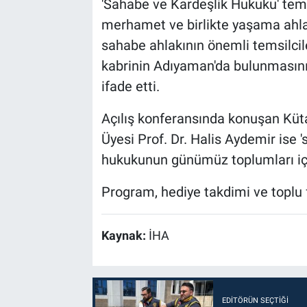
'Sahabe ve Kardeşlik Hukuku' te
merhamet ve birlikte yaşama ahlak
sahabe ahlakının önemli temsilcile
kabrinin Adıyaman'da bulunmasını
ifade etti.
Açılış konferansında konuşan Küt
Üyesi Prof. Dr. Halis Aydemir ise 
hukukunun günümüz toplumları için
Program, hediye takdimi ve toplu 
Kaynak:
İHA
EDITÖRÜN SEÇTIĞI