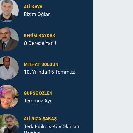
ALI KAYA
Bizim Oğlan
KERIM BAYDAK
O Derece Yani!
MITHAT SOLGUN
10. Yılında 15 Temmuz
GUPSE ÖZLEN
Temmuz Ayı
ALI RIZA ŞABAŞ
Terk Edilmiş Köy Okulları
Üzerine