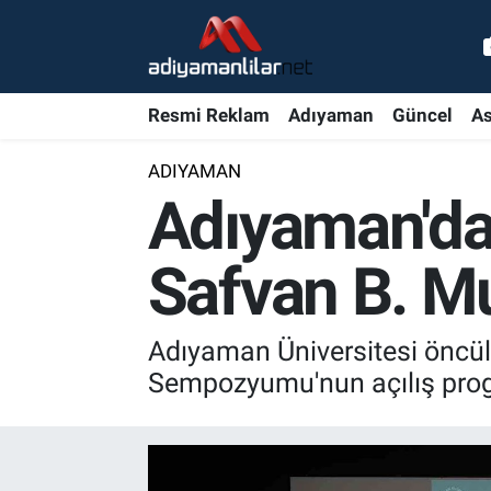
Ulusal
Nöbetçi Eczaneler
Resmi Reklam
Adıyaman
Güncel
As
Siyaset
Hava Durumu
ADIYAMAN
Röportajlar
Adiyaman Namaz Vakitleri
Adıyaman'da 
Magazin
Trafik Durumu
Safvan B. M
Bölge Haberleri
Süper Lig Puan Durumu ve Fikstür
Adıyaman Üniversitesi öncül
Gündem
Tüm Manşetler
Sempozyumu'nun açılış progr
Asayiş
Son Dakika Haberleri
Sağlık
Haber Arşivi