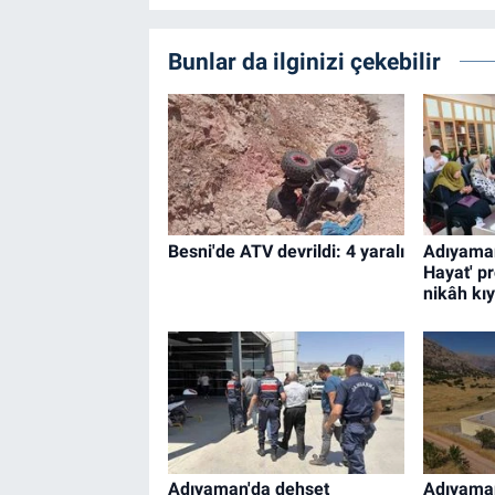
Bunlar da ilginizi çekebilir
Besni'de ATV devrildi: 4 yaralı
Adıyaman'
Hayat' p
nikâh kıy
Adıyaman'da dehşet
Adıyaman