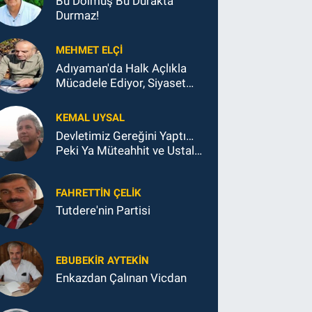
Bu Dolmuş Bu Durakta
Durmaz!
MEHMET ELÇI
Adıyaman'da Halk Açlıkla
Mücadele Ediyor, Siyaset
Koltukla...
KEMAL UYSAL
Devletimiz Gereğini Yaptı…
Peki Ya Müteahhit ve Ustalar
Ne Yaptı?
FAHRETTIN ÇELİK
Tutdere'nin Partisi
EBUBEKIR AYTEKIN
Enkazdan Çalınan Vicdan