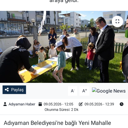
Özel Haber
Kültür Sanat
Eğitim
Ekonomi
Yaşam
Çevre
Paylaş
-
+
A
A
BİLİM VE TEKNOLOJİ
Adıyaman Haber
09.05.2026 - 12:05
09.05.2026 - 12:39
Okunma Süresi: 2 Dk
Şambayat Haber
Adıyaman Belediyesi'ne bağlı Yeni Mahalle