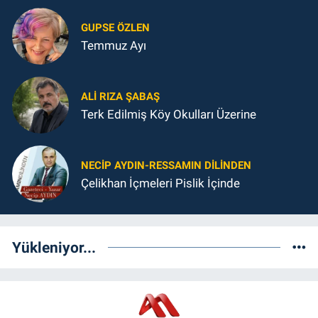
GUPSE ÖZLEN
Temmuz Ayı
ALI RIZA ŞABAŞ
Terk Edilmiş Köy Okulları Üzerine
NECIP AYDIN-RESSAMIN DILINDEN
Çelikhan İçmeleri Pislik İçinde
Yükleniyor...