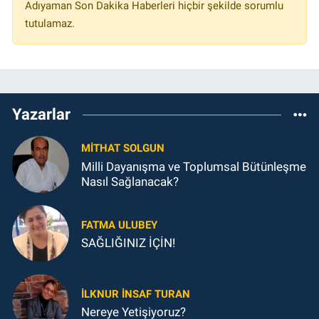
Adıyaman Son Dakika Haberleri hiçbir şekilde sorumlu
tutulamaz.
Yazarlar
MITHAT SOLGUN
Milli Dayanışma ve Toplumsal Bütünleşme
Nasıl Sağlanacak?
FATMA ULUBEY
SAĞLIĞINIZ İÇİN!
İLKNUR İNSAF TURAN
Nereye Yetişiyoruz?