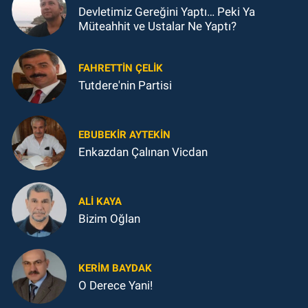
Devletimiz Gereğini Yaptı… Peki Ya
Müteahhit ve Ustalar Ne Yaptı?
FAHRETTIN ÇELİK
Tutdere'nin Partisi
EBUBEKIR AYTEKIN
Enkazdan Çalınan Vicdan
ALI KAYA
Bizim Oğlan
KERIM BAYDAK
O Derece Yani!