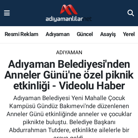
Ulusal
Nöbetçi Eczaneler
Resmi Reklam
Adıyaman
Güncel
Asayiş
Yerel
Siyaset
Hava Durumu
ADIYAMAN
Röportajlar
Adiyaman Namaz Vakitleri
Adıyaman Belediyesi'nden
Magazin
Trafik Durumu
Anneler Günü'ne özel piknik
etkinliği - Videolu Haber
Bölge Haberleri
Süper Lig Puan Durumu ve Fikstür
Adıyaman Belediyesi Yeni Mahalle Çocuk
Gündem
Tüm Manşetler
Kampüsü Gündüz Bakımevi'nde düzenlenen
Anneler Günü etkinliğinde anneler ve çocuklar
Asayiş
Son Dakika Haberleri
piknikte buluştu. Belediye Başkanı
Abdurrahman Tutdere, etkinlikte ailelerle bir
Sağlık
Haber Arşivi
araya geldi.