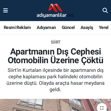
Ulusal
Nöbetçi Eczaneler
Resmi Reklam
Adıyaman
Güncel
Asayiş
Yerel
Siyaset
Hava Durumu
SIIRT
Röportajlar
Adiyaman Namaz Vakitleri
Apartmanın Dış Cephesi
Magazin
Trafik Durumu
Otomobilin Üzerine Çöktü
Bölge Haberleri
Süper Lig Puan Durumu ve Fikstür
Siirt'in Kurtalan ilçesinde bir apartmanın dış
cephe kaplaması park halindeki otomobilin
Gündem
Tüm Manşetler
üzerine düştü. Olayda araçta hasar meydana
geldi.
Asayiş
Son Dakika Haberleri
Sağlık
Haber Arşivi