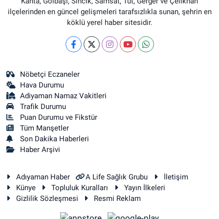
Kahta, Gölbaşı, Sincik, Samsat, Tut, Gerger ve Çelikhan
ilçelerinden en güncel gelişmeleri tarafsızlıkla sunan, şehrin en
köklü yerel haber sitesidir.
Nöbetçi Eczaneler
Hava Durumu
Adiyaman Namaz Vakitleri
Trafik Durumu
Puan Durumu ve Fikstür
Tüm Manşetler
Son Dakika Haberleri
Haber Arşivi
Adıyaman Haber
A Life Sağlık Grubu
İletişim
Künye
Topluluk Kuralları
Yayın İlkeleri
Gizlilik Sözleşmesi
Resmi Reklam