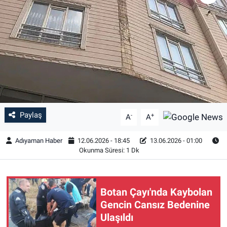
Özel Haber
Kültür Sanat
Eğitim
Ekonomi
Paylaş
-
+
A
A
Yaşam
Adıyaman Haber
12.06.2026 - 18:45
13.06.2026 - 01:00
Çevre
Okunma Süresi: 1 Dk
BİLİM VE TEKNOLOJİ
Botan Çayı'nda Kaybolan
Şambayat Haber
Gencin Cansız Bedenine
Ulaşıldı