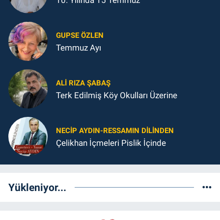
GUPSE ÖZLEN
Temmuz Ayı
ALI RIZA ŞABAŞ
Terk Edilmiş Köy Okulları Üzerine
NECIP AYDIN-RESSAMIN DILINDEN
Çelikhan İçmeleri Pislik İçinde
Yükleniyor...