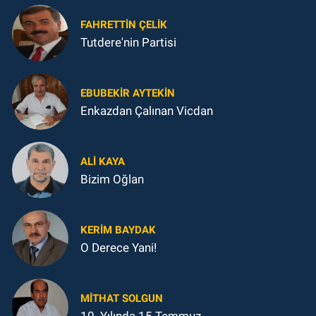
FAHRETTIN ÇELİK
Tutdere'nin Partisi
EBUBEKIR AYTEKIN
Enkazdan Çalınan Vicdan
ALI KAYA
Bizim Oğlan
KERIM BAYDAK
O Derece Yani!
MITHAT SOLGUN
10. Yılında 15 Temmuz