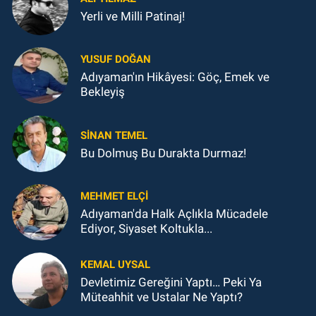
Yerli ve Milli Patinaj!
YUSUF DOĞAN
Adıyaman'ın Hikâyesi: Göç, Emek ve
Bekleyiş
SINAN TEMEL
Bu Dolmuş Bu Durakta Durmaz!
MEHMET ELÇI
Adıyaman'da Halk Açlıkla Mücadele
Ediyor, Siyaset Koltukla...
KEMAL UYSAL
Devletimiz Gereğini Yaptı… Peki Ya
Müteahhit ve Ustalar Ne Yaptı?