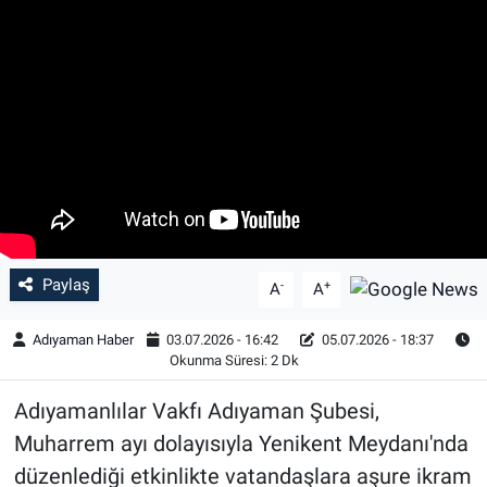
Özel Haber
Kültür Sanat
Eğitim
Ekonomi
Yaşam
Paylaş
-
+
A
A
Çevre
Adıyaman Haber
03.07.2026 - 16:42
05.07.2026 - 18:37
Okunma Süresi: 2 Dk
BİLİM VE TEKNOLOJİ
Adıyamanlılar Vakfı Adıyaman Şubesi,
Şambayat Haber
Muharrem ayı dolayısıyla Yenikent Meydanı'nda
düzenlediği etkinlikte vatandaşlara aşure ikram