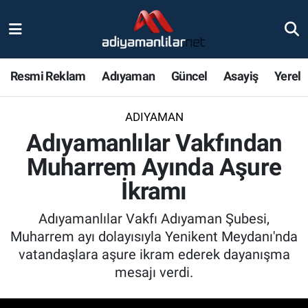
Ulusal
Nöbetçi Eczaneler
Resmi Reklam
Adıyaman
Güncel
Asayiş
Yerel
Siyaset
Hava Durumu
ADIYAMAN
Röportajlar
Adiyaman Namaz Vakitleri
Adıyamanlılar Vakfından
Magazin
Trafik Durumu
Muharrem Ayında Aşure
İkramı
Bölge Haberleri
Süper Lig Puan Durumu ve Fikstür
Adıyamanlılar Vakfı Adıyaman Şubesi,
Gündem
Tüm Manşetler
Muharrem ayı dolayısıyla Yenikent Meydanı'nda
vatandaşlara aşure ikram ederek dayanışma
Asayiş
Son Dakika Haberleri
mesajı verdi.
Sağlık
Haber Arşivi