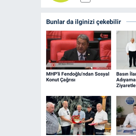
Bunlar da ilginizi çekebilir
MHP'li Fendoğlu'ndan Sosyal
Basın İl
Konut Çağrısı
Adıyaman'
Ziyaretle