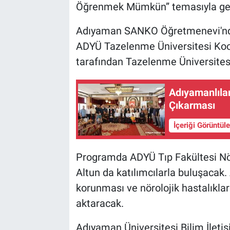
Öğrenmek Mümkün” temasıyla gerç
Adıyaman SANKO Öğretmenevi'nde
ADYÜ Tazelenme Üniversitesi Koo
tarafından Tazelenme Üniversitesi
Adıyamanlıla
Çıkarması
İçeriği Görüntül
Programda ADYÜ Tıp Fakültesi Nöro
Altun da katılımcılarla buluşacak. 
korunması ve nörolojik hastalıkla
aktaracak.
Adıyaman Üniversitesi Bilim İleti