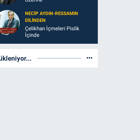
NECIP AYDIN-RESSAMIN
DILINDEN
Çelikhan İçmeleri Pislik
İçinde
ükleniyor...