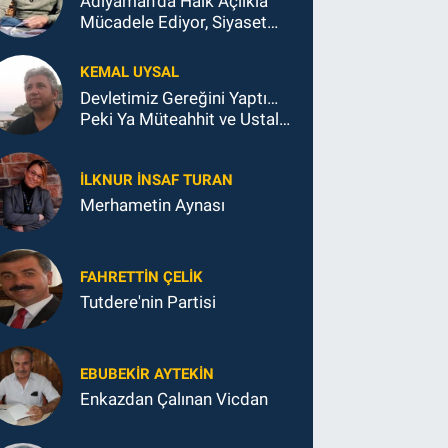
Adıyaman'da Halk Açlıkla
Mücadele Ediyor, Siyaset
Koltukla...
KEMAL UYSAL
Devletimiz Gereğini Yaptı…
Peki Ya Müteahhit ve Ustalar
Ne Yaptı?
İLKNUR İNSAF TURAN
Merhametin Aynası
FAHRETTIN ÇELİK
Tutdere'nin Partisi
EBUBEKIR AYTEKIN
Enkazdan Çalınan Vicdan