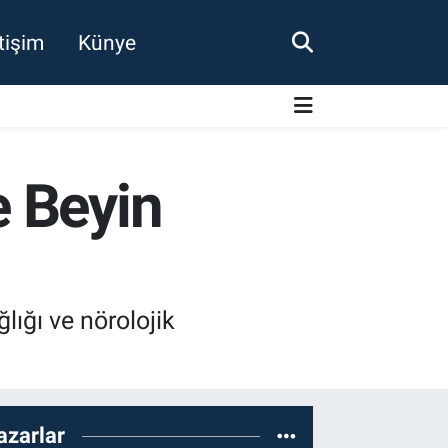
etişim
Künye
e Beyin
ığı ve nörolojik
azarlar