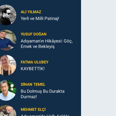
ALI YILMAZ
Yerli ve Milli Patinaj!
YUSUF DOĞAN
Adıyaman'ın Hikâyesi: Göç,
Emek ve Bekleyiş
FATMA ULUBEY
KAYBETTİK!
SINAN TEMEL
Bu Dolmuş Bu Durakta
Durmaz!
MEHMET ELÇI