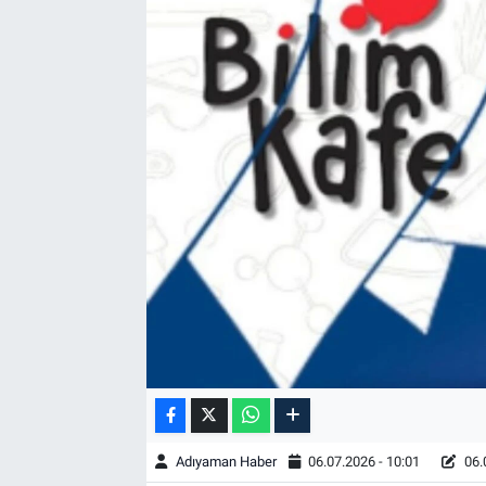
Özel Haber
Kültür Sanat
Eğitim
Ekonomi
Yaşam
Çevre
BİLİM VE TEKNOLOJİ
Şambayat Haber
Adıyaman Haber
06.07.2026 - 10:01
06.