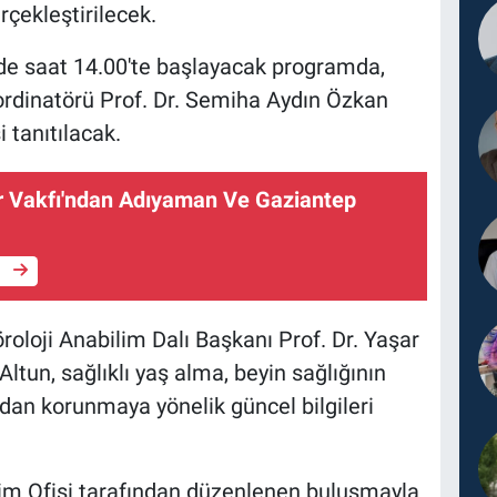
ekleştirilecek.
 saat 14.00'te başlayacak programda,
rdinatörü Prof. Dr. Semiha Aydın Özkan
 tanıtılacak.
r Vakfı'ndan Adıyaman Ve Gaziantep
e
loji Anabilim Dalı Başkanı Prof. Dr. Yaşar
Altun, sağlıklı yaş alma, beyin sağlığının
rdan korunmaya yönelik güncel bilgileri
şim Ofisi tarafından düzenlenen buluşmayla