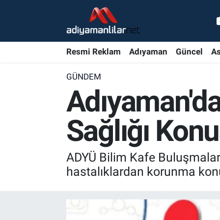
Ulusal
Nöbetçi Eczaneler
Resmi Reklam
Adıyaman
Güncel
As
Siyaset
Hava Durumu
GÜNDEM
Röportajlar
Adiyaman Namaz Vakitleri
Adıyaman'da
Magazin
Trafik Durumu
Sağlığı Kon
Bölge Haberleri
Süper Lig Puan Durumu ve Fikstür
ADYÜ Bilim Kafe Buluşmaları 
Gündem
Tüm Manşetler
hastalıklardan korunma konul
Asayiş
Son Dakika Haberleri
Sağlık
Haber Arşivi