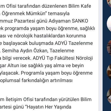
şim Ofisi tarafından düzenlenen Bilim Kafe
da Öğrenmek Mümkün” temasıyla
emmuz Pazartesi günü Adıyaman SANKO
ek programda yaşam boyu öğrenme, sağlıklı
ası ve nörolojik hastalıklardan korunma
0'te başlayacak buluşmada ADYÜ Tazelenme
Dr. Semiha Aydın Özkan, Tazelenme
a bilgi verecek. ADYÜ Tıp Fakültesi Nöroloji
şar Altun ise sağlıklı yaş alma ve beyin
i paylaşacak. Programla yaşam boyu öğrenme
oplumsal farkındalığın artırılması
 İletişim Ofisi tarafından yürütülen Bilim
rtesi günü “Hayatın Her Yaşında