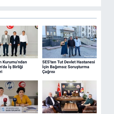
an Kurumu'ndan
SES'ten Tut Devlet Hastanesi
da İş Birliği
İçin Bağımsız Soruşturma
ri
Çağrısı