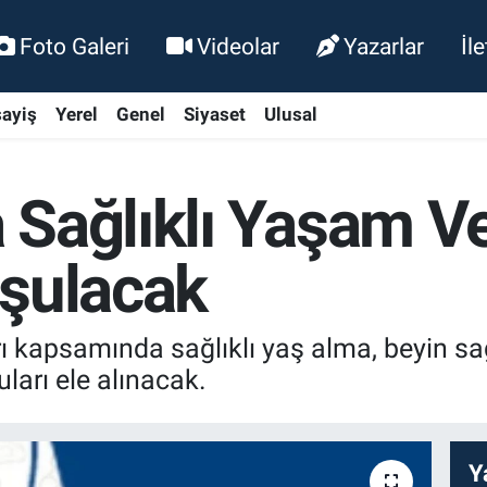
Foto Galeri
Videolar
Yazarlar
İl
ayiş
Yerel
Genel
Siyaset
Ulusal
 Sağlıklı Yaşam V
uşulacak
kapsamında sağlıklı yaş alma, beyin sağl
arı ele alınacak.
Y