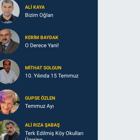
ALI KAYA
Bizim Oğlan
KERIM BAYDAK
O Derece Yani!
MITHAT SOLGUN
10. Yılında 15 Temmuz
GUPSE ÖZLEN
Temmuz Ayı
ALI RIZA ŞABAŞ
Terk Edilmiş Köy Okulları
Üzerine