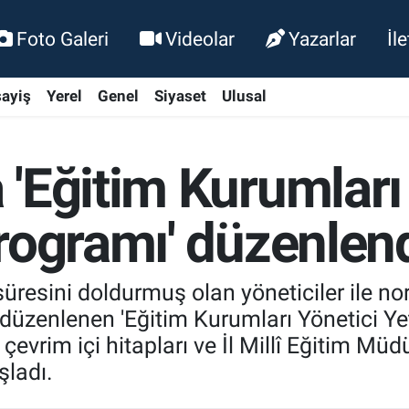
Foto Galeri
Videolar
Yazarlar
İl
ayiş
Yerel
Genel
Siyaset
Ulusal
'Eğitim Kurumları
rogramı' düzenlen
v süresini doldurmuş olan yöneticiler ile 
 düzenlenen 'Eğitim Kurumları Yönetici Ye
 çevrim içi hitapları ve İl Millî Eğitim Müd
şladı.