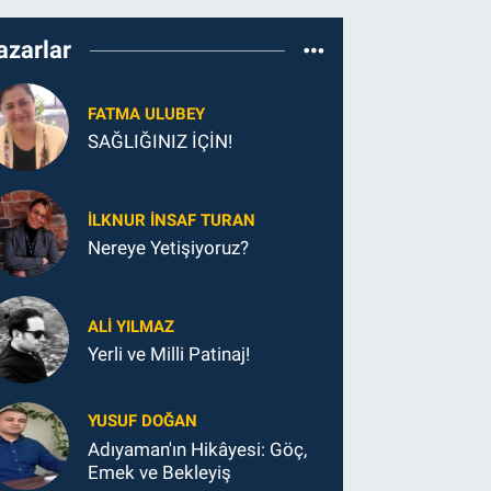
azarlar
FATMA ULUBEY
SAĞLIĞINIZ İÇİN!
İLKNUR İNSAF TURAN
Nereye Yetişiyoruz?
ALI YILMAZ
Yerli ve Milli Patinaj!
YUSUF DOĞAN
Adıyaman'ın Hikâyesi: Göç,
Emek ve Bekleyiş