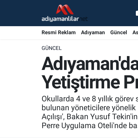
Ulusal
Nöbetçi Eczaneler
Resmi Reklam
Adıyaman
Güncel
As
Siyaset
Hava Durumu
GÜNCEL
Röportajlar
Adiyaman Namaz Vakitleri
Adıyaman'da 
Magazin
Trafik Durumu
Yetiştirme P
Bölge Haberleri
Süper Lig Puan Durumu ve Fikstür
Okullarda 4 ve 8 yıllık göre
Gündem
Tüm Manşetler
bulunan yöneticilere yönelik
Açılışı', Bakan Yusuf Tekin'in
Asayiş
Son Dakika Haberleri
Perre Uygulama Oteli'nde ba
Sağlık
Haber Arşivi