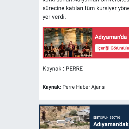
sürecine katılan tüm kursiyer yönet
yer verdi.
Adıyaman'da
İçeriği Görüntül
Kaynak : PERRE
Kaynak:
Perre Haber Ajansı
EDITÖRÜN SEÇTIĞI
Adıyaman'daki