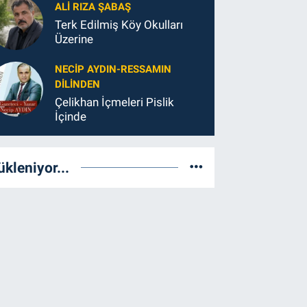
ALI RIZA ŞABAŞ
Terk Edilmiş Köy Okulları
Üzerine
NECIP AYDIN-RESSAMIN
DILINDEN
Çelikhan İçmeleri Pislik
İçinde
ükleniyor...