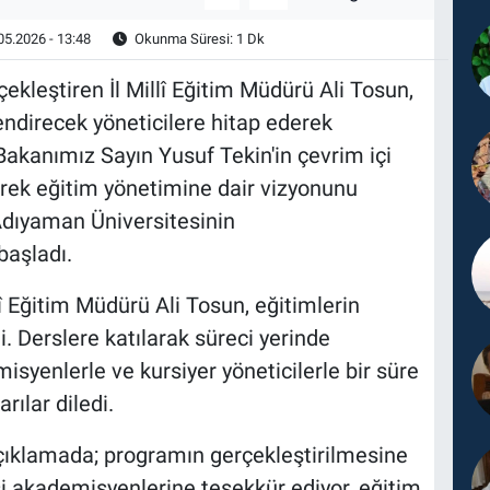
05.2026 - 13:48
Okunma Süresi: 1 Dk
kleştiren İl Millî Eğitim Müdürü Ali Tosun,
endirecek yöneticilere hitap ederek
 Bakanımız Sayın Yusuf Tekin'in çevrim içi
erek eğitim yönetimine dair vizyonunu
 Adıyaman Üniversitesinin
başladı.
î Eğitim Müdürü Ali Tosun, eğitimlerin
tti. Derslere katılarak süreci yerinde
syenlerle ve kursiyer yöneticilerle bir süre
ılar diledi.
 açıklamada; programın gerçekleştirilmesine
i akademisyenlerine teşekkür ediyor, eğitim