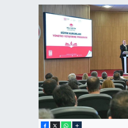
Özel Haber
Kültür Sanat
Eğitim
Ekonomi
Yaşam
Çevre
BİLİM VE TEKNOLOJİ
Şambayat Haber