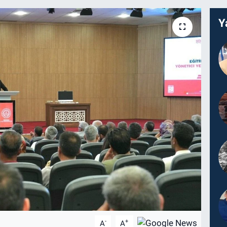
Y
-
+
A
A