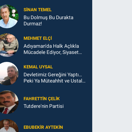
SINAN TEMEL
Bu Dolmuş Bu Durakta
Durmaz!
MEHMET ELÇI
Adıyaman'da Halk Açlıkla
Mücadele Ediyor, Siyaset
Koltukla...
KEMAL UYSAL
Devletimiz Gereğini Yaptı…
Peki Ya Müteahhit ve Ustalar
Ne Yaptı?
FAHRETTIN ÇELİK
Tutdere'nin Partisi
EBUBEKIR AYTEKIN