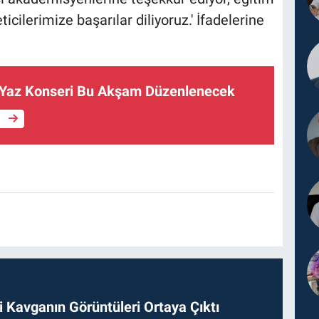
icilerimize başarılar diliyoruz.' İfadelerine
 Yaz Konseri Bu Akşam Düzenlenecek
e
 Kavganın Görüntüleri Ortaya Çıktı