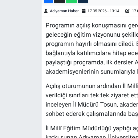
Adıyaman Haber
17.05.2026 - 13:14
17.
Programın açılış konuşmasını gerçe
geleceğin eğitim vizyonunu şekill
programın hayırlı olmasını diledi.
bağlantıyla katılımcılara hitap ed
paylaştığı programda, ilk dersler
akademisyenlerinin sunumlarıyla 
Açılış oturumunun ardından İl Mill
verildiği sınıfları tek tek ziyaret e
inceleyen İl Müdürü Tosun, akademi
sohbet ederek çalışmalarında başar
İl Millî Eğitim Müdürlüğü yaptığı
katkı sunan Adıyaman Üniversites