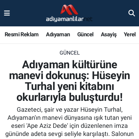
Ulusal
Nöbetçi Eczaneler
Resmi Reklam
Adıyaman
Güncel
Asayiş
Yerel
Siyaset
Hava Durumu
GÜNCEL
Röportajlar
Adiyaman Namaz Vakitleri
Adıyaman kültürüne
Magazin
Trafik Durumu
manevi dokunuş: Hüseyin
Turhal yeni kitabını
Bölge Haberleri
Süper Lig Puan Durumu ve Fikstür
okurlarıyla buluşturdu!
Gündem
Tüm Manşetler
Gazeteci, şair ve yazar Hüseyin Turhal,
Adıyaman'ın manevi dünyasına ışık tutan yeni
Asayiş
Son Dakika Haberleri
eseri 'Ape Aziz Dede' için düzenlenen imza
gününde adeta sevgi seliyle karşılaştı. Salonun
Sağlık
Haber Arşivi