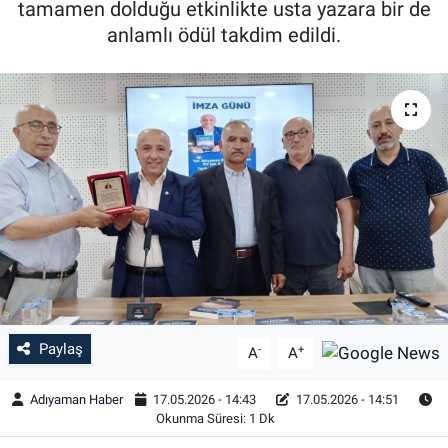
tamamen dolduğu etkinlikte usta yazara bir de
anlamlı ödül takdim edildi.
Özel Haber
Kültür Sanat
Eğitim
Ekonomi
Yaşam
Çevre
BİLİM VE TEKNOLOJİ
Paylaş
-
+
A
A
Şambayat Haber
Adıyaman Haber
17.05.2026 - 14:43
17.05.2026 - 14:51
Okunma Süresi: 1 Dk