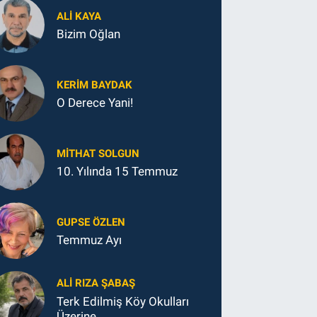
ALI KAYA
Bizim Oğlan
KERIM BAYDAK
O Derece Yani!
MITHAT SOLGUN
10. Yılında 15 Temmuz
GUPSE ÖZLEN
Temmuz Ayı
ALI RIZA ŞABAŞ
Terk Edilmiş Köy Okulları
Üzerine