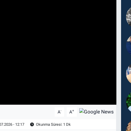
-
+
A
A
07.2026 - 12:17
Okunma Süresi: 1 Dk