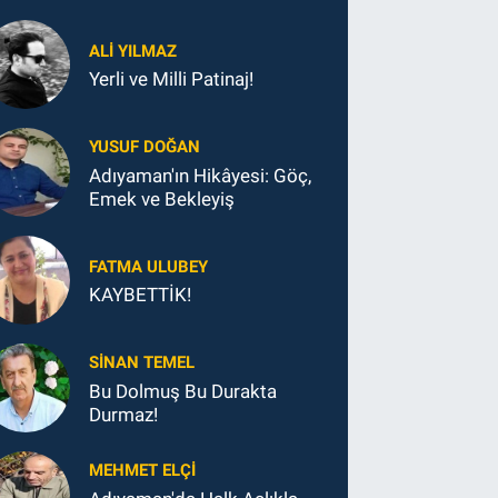
ALI YILMAZ
Yerli ve Milli Patinaj!
YUSUF DOĞAN
Adıyaman'ın Hikâyesi: Göç,
Emek ve Bekleyiş
FATMA ULUBEY
KAYBETTİK!
SINAN TEMEL
Bu Dolmuş Bu Durakta
Durmaz!
MEHMET ELÇI