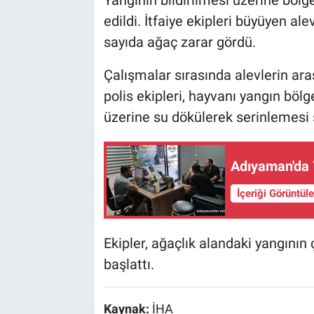
Yangının bildirilmesi üzerine bölge
edildi. İtfaiye ekipleri büyüyen a
sayıda ağaç zarar gördü.
Çalışmalar sırasında alevlerin ar
polis ekipleri, hayvanı yangın böl
üzerine su dökülerek serinlemesi 
Adıyaman'da 7
İçeriği Görüntül
Ekipler, ağaçlık alandaki yangının
başlattı.
Kaynak:
İHA