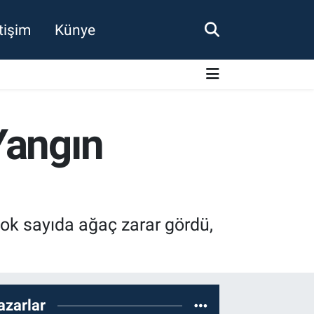
etişim
Künye
Yangın
ok sayıda ağaç zarar gördü,
azarlar