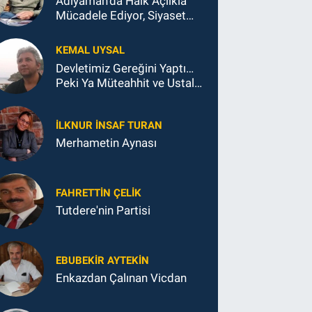
Adıyaman'da Halk Açlıkla
Mücadele Ediyor, Siyaset
Koltukla...
KEMAL UYSAL
Devletimiz Gereğini Yaptı…
Peki Ya Müteahhit ve Ustalar
Ne Yaptı?
İLKNUR İNSAF TURAN
Merhametin Aynası
FAHRETTIN ÇELİK
Tutdere'nin Partisi
EBUBEKIR AYTEKIN
Enkazdan Çalınan Vicdan