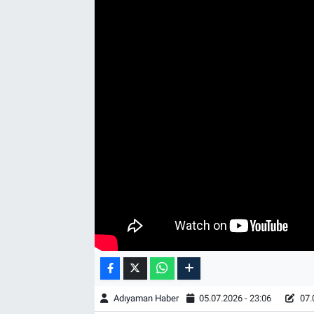
Özel Haber
Kültür Sanat
Eğitim
Ekonomi
Yaşam
Çevre
BİLİM VE TEKNOLOJİ
Şambayat Haber
Adıyaman Haber
05.07.2026 - 23:06
07.