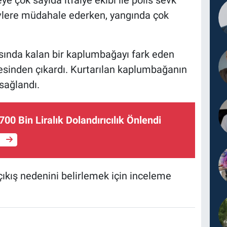
ye çok sayıda itfaiye ekibi ile polis sevk
levlere müdahale ederken, yangında çok
asında kalan bir kaplumbağayı fark eden
gesinden çıkardı. Kurtarılan kaplumbağanın
sağlandı.
00 Bin Liralık Dolandırıcılık Önlendi
e
 çıkış nedenini belirlemek için inceleme