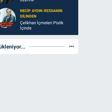
NECIP AYDIN-RESSAMIN
DILINDEN
Çelikhan İçmeleri Pislik
İçinde
ükleniyor...