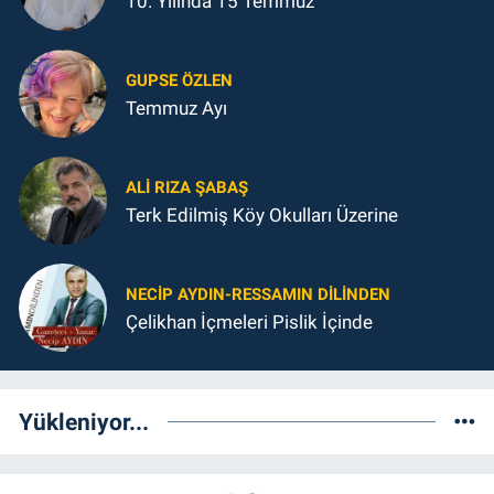
10. Yılında 15 Temmuz
GUPSE ÖZLEN
Temmuz Ayı
ALI RIZA ŞABAŞ
Terk Edilmiş Köy Okulları Üzerine
NECIP AYDIN-RESSAMIN DILINDEN
Çelikhan İçmeleri Pislik İçinde
Yükleniyor...