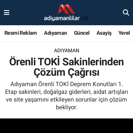
Ulusal
Nöbetçi Eczaneler
Resmi Reklam
Adıyaman
Güncel
Asayiş
Yerel
Siyaset
Hava Durumu
ADIYAMAN
Röportajlar
Adiyaman Namaz Vakitleri
Örenli TOKİ Sakinlerinden
Magazin
Trafik Durumu
Çözüm Çağrısı
Bölge Haberleri
Süper Lig Puan Durumu ve Fikstür
Adıyaman Örenli TOKİ Deprem Konutları 1.
Etap sakinleri, doğalgaz giderleri, aidat artışları
Gündem
Tüm Manşetler
ve site yaşamını etkileyen sorunlar için çözüm
bekliyor.
Asayiş
Son Dakika Haberleri
Sağlık
Haber Arşivi