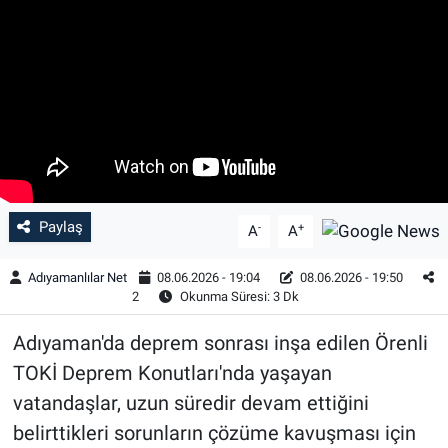
Özel Haber
Kültür Sanat
Eğitim
Ekonomi
Paylaş
-
+
A
A
Yaşam
Adıyamanlılar Net
08.06.2026 - 19:04
08.06.2026 - 19:50
Çevre
2
Okunma Süresi: 3 Dk
Adıyaman'da deprem sonrası inşa edilen Örenli
BİLİM VE TEKNOLOJİ
TOKİ Deprem Konutları'nda yaşayan
Şambayat Haber
vatandaşlar, uzun süredir devam ettiğini
belirttikleri sorunların çözüme kavuşması için