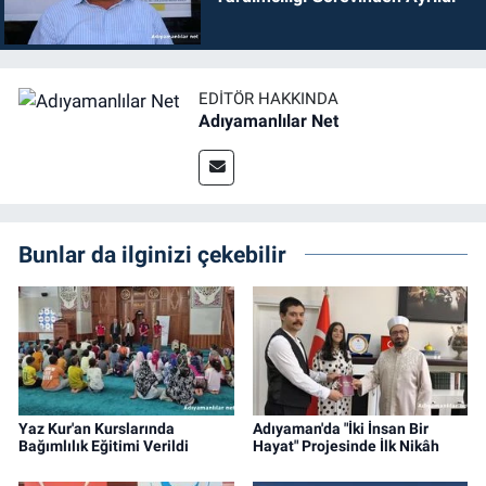
EDITÖR HAKKINDA
Adıyamanlılar Net
Bunlar da ilginizi çekebilir
Yaz Kur'an Kurslarında
Adıyaman'da "İki İnsan Bir
Bağımlılık Eğitimi Verildi
Hayat" Projesinde İlk Nikâh