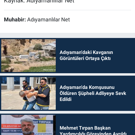
Kaynak: Adıyamanlılar Net
Muhabir:
Adıyamanlılar Net
Adıyaman'daki Kavganın
Görüntüleri Ortaya Çıktı
Adıyaman'da Komşusunu
Öldüren Şüpheli Adliyeye Sevk
Edildi
Mehmet Tırpan Başkan
Yardımcılığı Görevinden Ayrıldı