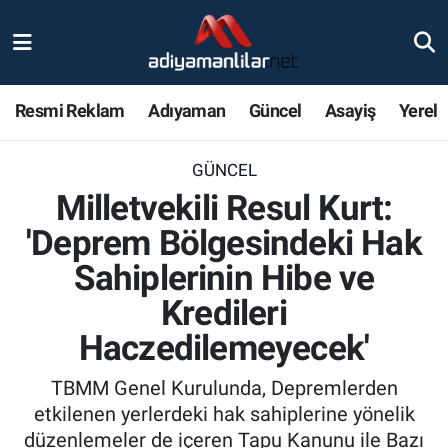
Ulusal
Nöbetçi Eczaneler
Resmi Reklam
Adıyaman
Güncel
Asayiş
Yerel
Siyaset
Hava Durumu
GÜNCEL
Röportajlar
Adiyaman Namaz Vakitleri
Milletvekili Resul Kurt:
Magazin
Trafik Durumu
'Deprem Bölgesindeki Hak
Sahiplerinin Hibe ve
Bölge Haberleri
Süper Lig Puan Durumu ve Fikstür
Kredileri
Gündem
Tüm Manşetler
Haczedilemeyecek'
Asayiş
Son Dakika Haberleri
TBMM Genel Kurulunda, Depremlerden
etkilenen yerlerdeki hak sahiplerine yönelik
Sağlık
Haber Arşivi
düzenlemeler de içeren Tapu Kanunu ile Bazı