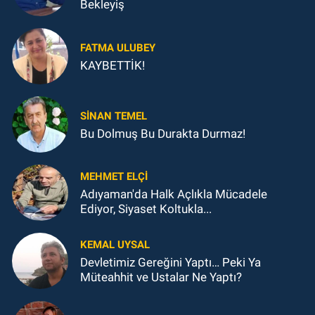
Bekleyiş
FATMA ULUBEY
KAYBETTİK!
SINAN TEMEL
Bu Dolmuş Bu Durakta Durmaz!
MEHMET ELÇI
Adıyaman'da Halk Açlıkla Mücadele
Ediyor, Siyaset Koltukla...
KEMAL UYSAL
Devletimiz Gereğini Yaptı… Peki Ya
Müteahhit ve Ustalar Ne Yaptı?