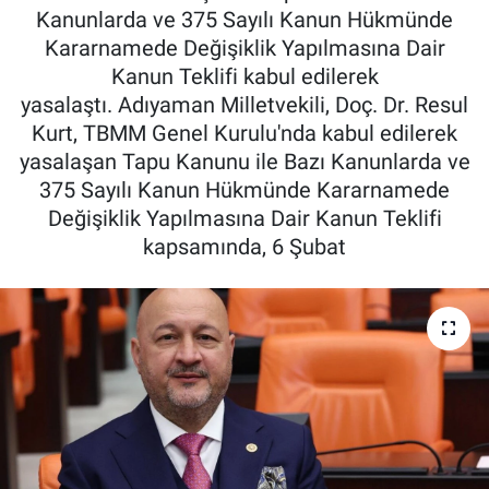
Kanunlarda ve 375 Sayılı Kanun Hükmünde
Özel Haber
Kararnamede Değişiklik Yapılmasına Dair
Kanun Teklifi kabul edilerek
Kültür Sanat
yasalaştı. Adıyaman Milletvekili, Doç. Dr. Resul
Kurt, TBMM Genel Kurulu'nda kabul edilerek
Eğitim
yasalaşan Tapu Kanunu ile Bazı Kanunlarda ve
375 Sayılı Kanun Hükmünde Kararnamede
Ekonomi
Değişiklik Yapılmasına Dair Kanun Teklifi
kapsamında, 6 Şubat
Yaşam
Çevre
BİLİM VE TEKNOLOJİ
Şambayat Haber