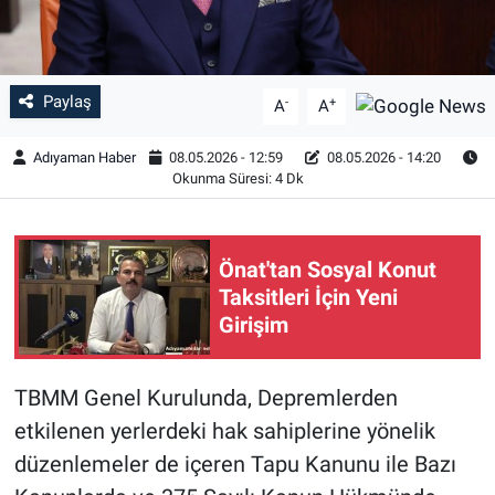
Paylaş
-
+
A
A
Adıyaman Haber
08.05.2026 - 12:59
08.05.2026 - 14:20
Okunma Süresi: 4 Dk
Önat'tan Sosyal Konut
Taksitleri İçin Yeni
Girişim
TBMM Genel Kurulunda, Depremlerden
etkilenen yerlerdeki hak sahiplerine yönelik
düzenlemeler de içeren Tapu Kanunu ile Bazı