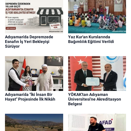
Adıyaman'da Depremzede
Yaz Kur'an Kurslarında
Esnafın İş Yeri Bekleyişi
Bağımlılık Eğitimi Verildi
Sürüyor
Adıyaman'da "İki İnsan Bir
YÖKAK'tan Adıyaman
Hayat" Projesinde İlk Nikâh
Üniversitesi'ne Akreditasyon
Belgesi