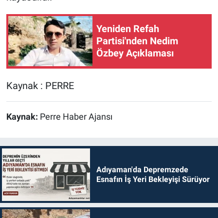
Yeniden Refah
Partisi'nden Nedim
Özbey Açıklaması
Kaynak : PERRE
Kaynak:
Perre Haber Ajansı
Adıyaman'da Depremzede
Esnafın İş Yeri Bekleyişi Sürüyor