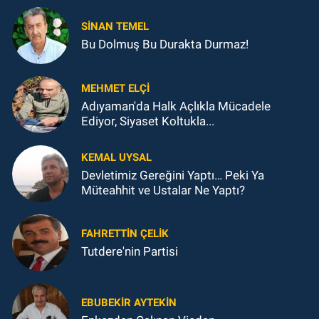
SINAN TEMEL
Bu Dolmuş Bu Durakta Durmaz!
MEHMET ELÇI
Adıyaman'da Halk Açlıkla Mücadele
Ediyor, Siyaset Koltukla...
KEMAL UYSAL
Devletimiz Gereğini Yaptı… Peki Ya
Müteahhit ve Ustalar Ne Yaptı?
FAHRETTIN ÇELİK
Tutdere'nin Partisi
EBUBEKIR AYTEKIN