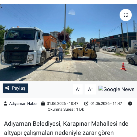
Özel Haber
Kültür Sanat
Eğitim
Ekonomi
Yaşam
Paylaş
Çevre
-
+
A
A
Adıyaman Haber
01.06.2026 - 10:47
01.06.2026 - 11:47
BİLİM VE TEKNOLOJİ
Okunma Süresi: 1 Dk
Şambayat Haber
Adıyaman Belediyesi, Karapınar Mahallesi'nde
altyapı çalışmaları nedeniyle zarar gören