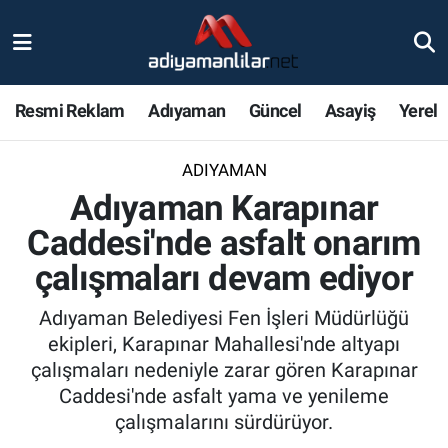
Ulusal
Nöbetçi Eczaneler
Resmi Reklam
Adıyaman
Güncel
Asayiş
Yerel
Siyaset
Hava Durumu
ADIYAMAN
Röportajlar
Adiyaman Namaz Vakitleri
Adıyaman Karapınar
Magazin
Trafik Durumu
Caddesi'nde asfalt onarım
çalışmaları devam ediyor
Bölge Haberleri
Süper Lig Puan Durumu ve Fikstür
Adıyaman Belediyesi Fen İşleri Müdürlüğü
Gündem
Tüm Manşetler
ekipleri, Karapınar Mahallesi'nde altyapı
çalışmaları nedeniyle zarar gören Karapınar
Asayiş
Son Dakika Haberleri
Caddesi'nde asfalt yama ve yenileme
çalışmalarını sürdürüyor.
Sağlık
Haber Arşivi