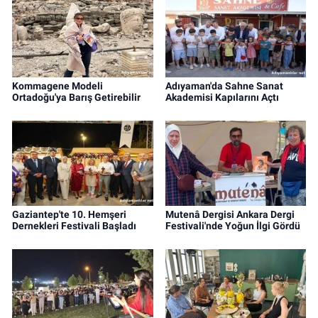
Kommagene Modeli
Adıyaman'da Sahne Sanat
Ortadoğu'ya Barış Getirebilir
Akademisi Kapılarını Açtı
Gaziantep'te 10. Hemşeri
Mutenâ Dergisi Ankara Dergi
Dernekleri Festivali Başladı
Festivali'nde Yoğun İlgi Gördü