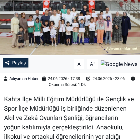
Özel Haber
Kültür Sanat
Eğitim
Ekonomi
Paylaş
-
+
A
A
Yaşam
Adıyaman Haber
24.06.2026 - 17:38
24.06.2026 - 23:06
Okunma Süresi: 1 Dk
Çevre
Kahta İlçe Milli Eğitim Müdürlüğü ile Gençlik ve
BİLİM VE TEKNOLOJİ
Spor İlçe Müdürlüğü iş birliğinde düzenlenen
Akıl ve Zekâ Oyunları Şenliği, öğrencilerin
Şambayat Haber
yoğun katılımıyla gerçekleştirildi. Anaokulu,
ilkokul ve ortaokul öğrencilerinin yer aldığı