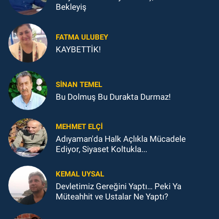
Bekleyiş
FATMA ULUBEY
KAYBETTİK!
SINAN TEMEL
Bu Dolmuş Bu Durakta Durmaz!
MEHMET ELÇI
Adıyaman'da Halk Açlıkla Mücadele
Ediyor, Siyaset Koltukla...
KEMAL UYSAL
Devletimiz Gereğini Yaptı… Peki Ya
Müteahhit ve Ustalar Ne Yaptı?