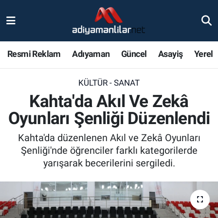
Ulusal
Nöbetçi Eczaneler
Resmi Reklam
Adıyaman
Güncel
Asayiş
Yerel
Siyaset
Hava Durumu
KÜLTÜR - SANAT
Röportajlar
Adiyaman Namaz Vakitleri
Kahta'da Akıl Ve Zekâ
Magazin
Trafik Durumu
Oyunları Şenliği Düzenlendi
Bölge Haberleri
Süper Lig Puan Durumu ve Fikstür
Kahta'da düzenlenen Akıl ve Zekâ Oyunları
Şenliği'nde öğrenciler farklı kategorilerde
Gündem
Tüm Manşetler
yarışarak becerilerini sergiledi.
Asayiş
Son Dakika Haberleri
Sağlık
Haber Arşivi