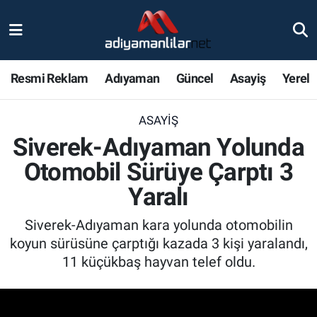
Ulusal
Nöbetçi Eczaneler
Resmi Reklam
Adıyaman
Güncel
Asayiş
Yerel
Siyaset
Hava Durumu
ASAYIŞ
Röportajlar
Adiyaman Namaz Vakitleri
Siverek-Adıyaman Yolunda
Magazin
Trafik Durumu
Otomobil Sürüye Çarptı 3
Yaralı
Bölge Haberleri
Süper Lig Puan Durumu ve Fikstür
Siverek-Adıyaman kara yolunda otomobilin
Gündem
Tüm Manşetler
koyun sürüsüne çarptığı kazada 3 kişi yaralandı,
11 küçükbaş hayvan telef oldu.
Asayiş
Son Dakika Haberleri
Sağlık
Haber Arşivi