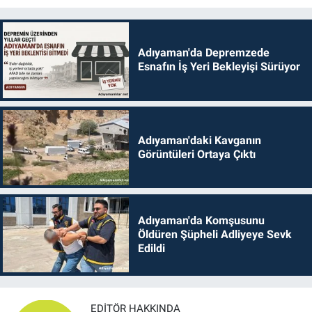
Adıyaman'da Depremzede
Esnafın İş Yeri Bekleyişi Sürüyor
Adıyaman'daki Kavganın
Görüntüleri Ortaya Çıktı
Adıyaman'da Komşusunu
Öldüren Şüpheli Adliyeye Sevk
Edildi
EDITÖR HAKKINDA