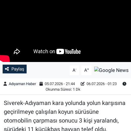
Özel Haber
Kültür Sanat
Eğitim
Ekonomi
Paylaş
-
+
Yaşam
A
A
Adıyaman Haber
05.07.2026 - 21:44
06.07.2026 - 01:23
Çevre
Okunma Süresi: 1 Dk
BİLİM VE TEKNOLOJİ
Siverek-Adıyaman kara yolunda yolun karşısına
geçirilmeye çalışılan koyun sürüsüne
Şambayat Haber
otomobilin çarpması sonucu 3 kişi yaralandı,
sürüdeki 11 küçükbaş hayvan telef oldu.