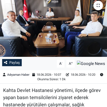
Özel Haber
Kültür Sanat
Eğitim
Ekonomi
Yaşam
Paylaş
-
+
A
A
Çevre
Adıyaman Haber
18.06.2026 - 10:07
18.06.2026 - 10:20
Okunma Süresi: 1 Dk
BİLİM VE TEKNOLOJİ
Kahta Devlet Hastanesi yönetimi, ilçede görev
Şambayat Haber
yapan basın temsilcilerini ziyaret ederek
hastanede yürütülen çalışmalar, sağlık