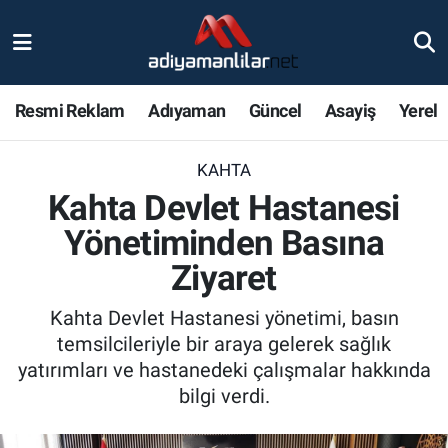
Ulusal
Nöbetçi Eczaneler
Resmi Reklam
Adıyaman
Güncel
Asayiş
Yerel
Siyaset
Hava Durumu
KAHTA
Röportajlar
Adiyaman Namaz Vakitleri
Kahta Devlet Hastanesi
Magazin
Trafik Durumu
Yönetiminden Basına
Ziyaret
Bölge Haberleri
Süper Lig Puan Durumu ve Fikstür
Kahta Devlet Hastanesi yönetimi, basın
Gündem
Tüm Manşetler
temsilcileriyle bir araya gelerek sağlık
yatırımları ve hastanedeki çalışmalar hakkında
Asayiş
Son Dakika Haberleri
bilgi verdi.
Sağlık
Haber Arşivi