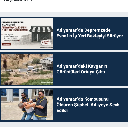
Adıyaman'da Depremzede
Esnafın İş Yeri Bekleyişi Sürüyor
Adıyaman'daki Kavganın
Görüntüleri Ortaya Çıktı
Adıyaman'da Komşusunu
Öldüren Şüpheli Adliyeye Sevk
Edildi