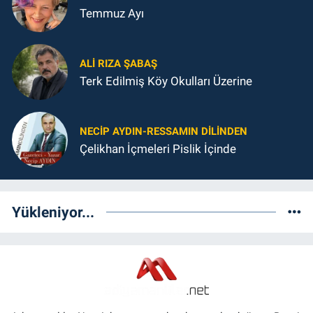
Temmuz Ayı
ALI RIZA ŞABAŞ
Terk Edilmiş Köy Okulları Üzerine
NECIP AYDIN-RESSAMIN DILINDEN
Çelikhan İçmeleri Pislik İçinde
Yükleniyor...