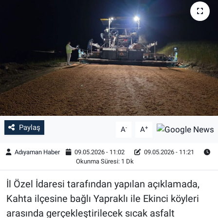
Özel Haber
Kültür Sanat
Eğitim
Ekonomi
Yaşam
Paylaş
-
+
A
A
Çevre
Adıyaman Haber
09.05.2026 - 11:02
09.05.2026 - 11:21
Okunma Süresi: 1 Dk
BİLİM VE TEKNOLOJİ
İl Özel İdaresi tarafından yapılan açıklamada,
Şambayat Haber
Kahta ilçesine bağlı Yapraklı ile Ekinci köyleri
arasında gerçekleştirilecek sıcak asfalt