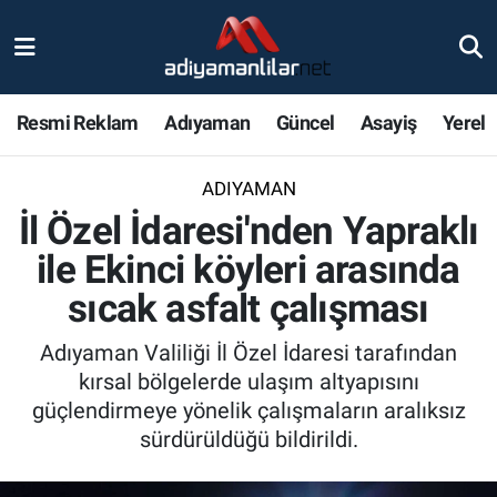
Ulusal
Nöbetçi Eczaneler
Resmi Reklam
Adıyaman
Güncel
Asayiş
Yerel
Siyaset
Hava Durumu
ADIYAMAN
Röportajlar
Adiyaman Namaz Vakitleri
İl Özel İdaresi'nden Yapraklı
Magazin
Trafik Durumu
ile Ekinci köyleri arasında
sıcak asfalt çalışması
Bölge Haberleri
Süper Lig Puan Durumu ve Fikstür
Adıyaman Valiliği İl Özel İdaresi tarafından
Gündem
Tüm Manşetler
kırsal bölgelerde ulaşım altyapısını
güçlendirmeye yönelik çalışmaların aralıksız
Asayiş
Son Dakika Haberleri
sürdürüldüğü bildirildi.
Sağlık
Haber Arşivi