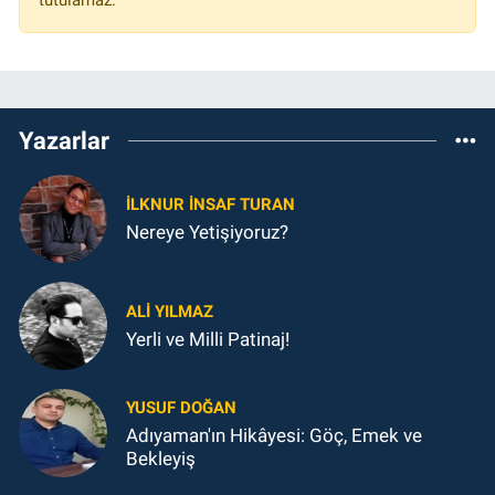
Yazarlar
İLKNUR İNSAF TURAN
Nereye Yetişiyoruz?
ALI YILMAZ
Yerli ve Milli Patinaj!
YUSUF DOĞAN
Adıyaman'ın Hikâyesi: Göç, Emek ve
Bekleyiş