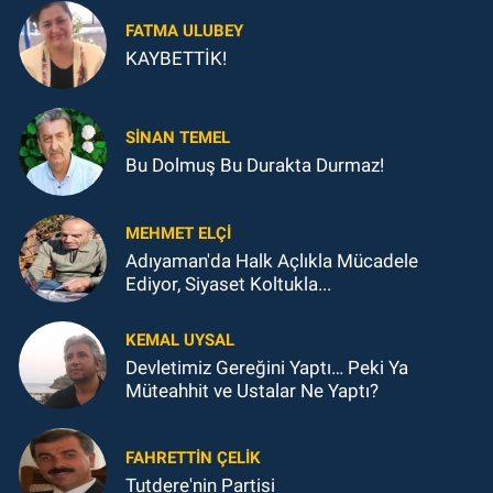
FATMA ULUBEY
KAYBETTİK!
SINAN TEMEL
Bu Dolmuş Bu Durakta Durmaz!
MEHMET ELÇI
Adıyaman'da Halk Açlıkla Mücadele
Ediyor, Siyaset Koltukla...
KEMAL UYSAL
Devletimiz Gereğini Yaptı… Peki Ya
Müteahhit ve Ustalar Ne Yaptı?
FAHRETTIN ÇELİK
Tutdere'nin Partisi