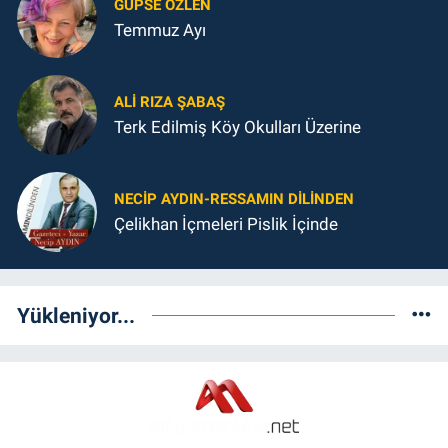
GUPSE ÖZLEN
Temmuz Ayı
ALI RIZA ŞABAŞ
Terk Edilmiş Köy Okulları Üzerine
NECIP AYDIN-RESSAMIN DILINDEN
Çelikhan İçmeleri Pislik İçinde
Yükleniyor...