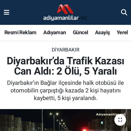
Ulusal
Nöbetçi Eczaneler
Resmi Reklam
Adıyaman
Güncel
Asayiş
Yerel
Siyaset
Hava Durumu
DIYARBAKIR
Röportajlar
Adiyaman Namaz Vakitleri
Diyarbakır’da Trafik Kazası
Magazin
Trafik Durumu
Can Aldı: 2 Ölü, 5 Yaralı
Bölge Haberleri
Süper Lig Puan Durumu ve Fikstür
Diyarbakır’ın Bağlar ilçesinde halk otobüsü ile
otomobilin çarpıştığı kazada 2 kişi hayatını
Gündem
Tüm Manşetler
kaybetti, 5 kişi yaralandı.
Asayiş
Son Dakika Haberleri
Sağlık
Haber Arşivi