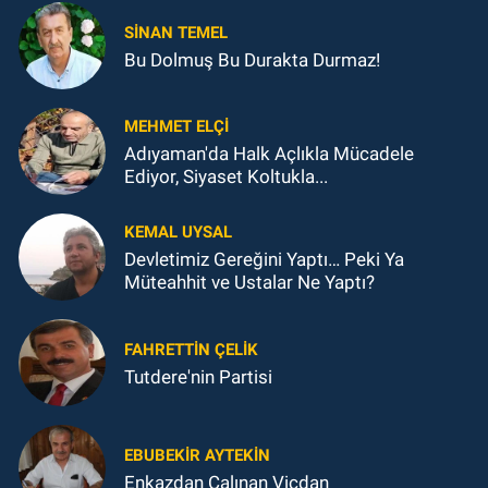
SINAN TEMEL
Bu Dolmuş Bu Durakta Durmaz!
MEHMET ELÇI
Adıyaman'da Halk Açlıkla Mücadele
Ediyor, Siyaset Koltukla...
KEMAL UYSAL
Devletimiz Gereğini Yaptı… Peki Ya
Müteahhit ve Ustalar Ne Yaptı?
FAHRETTIN ÇELİK
Tutdere'nin Partisi
EBUBEKIR AYTEKIN
Enkazdan Çalınan Vicdan