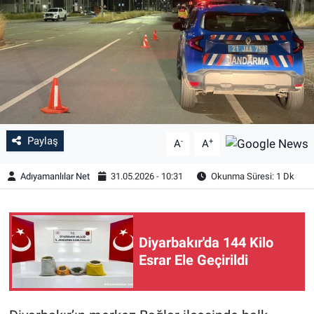
Özel Haber
Kültür Sanat
Eğitim
Ekonomi
Paylaş
-
+
A
A
Yaşam
Adıyamanlılar Net
31.05.2026 - 10:31
Okunma Süresi: 1 Dk
Çevre
BİLİM VE TEKNOLOJİ
Diyarbakır'da 144 Kilo
Esrar Ele Geçirildi
Şambayat Haber