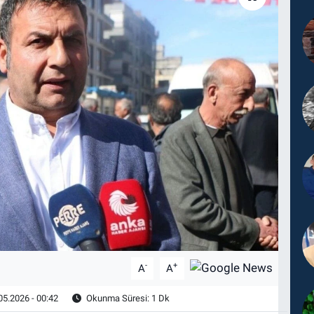
-
+
A
A
05.2026 - 00:42
Okunma Süresi: 1 Dk