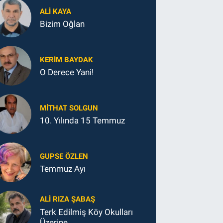
ALI KAYA
Bizim Oğlan
KERIM BAYDAK
O Derece Yani!
MITHAT SOLGUN
10. Yılında 15 Temmuz
GUPSE ÖZLEN
Temmuz Ayı
ALI RIZA ŞABAŞ
Terk Edilmiş Köy Okulları
Üzerine