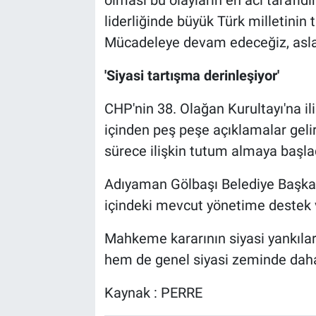
olması bu olayların en acı tarafıd
liderliğinde büyük Türk milletinin t
Mücadeleye devam edeceğiz, asla
'Siyasi tartışma derinleşiyor'
CHP'nin 38. Olağan Kurultayı'na i
içinden peş peşe açıklamalar gelir
sürece ilişkin tutum almaya başlad
Adıyaman Gölbaşı Belediye Başkan
içindeki mevcut yönetime destek ve
Mahkeme kararının siyasi yankıl
hem de genel siyasi zeminde daha
Kaynak : PERRE