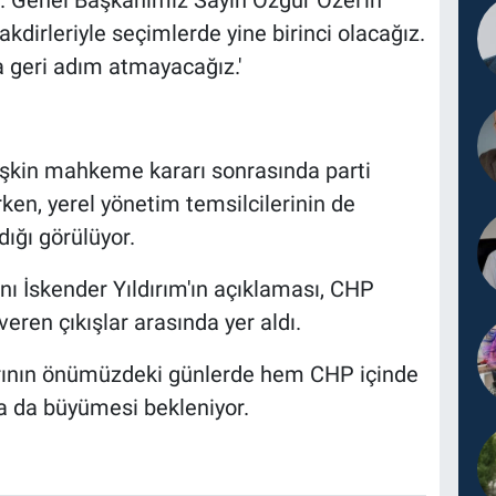
ır. Genel Başkanımız Sayın Özgür Özel'in
akdirleriyle seçimlerde yine birinci olacağız.
 geri adım atmayacağız.'
lişkin mahkeme kararı sonrasında parti
ken, yerel yönetim temsilcilerinin de
ığı görülüyor.
ı İskender Yıldırım'ın açıklaması, CHP
ren çıkışlar arasında yer aldı.
arının önümüzdeki günlerde hem CHP içinde
 da büyümesi bekleniyor.