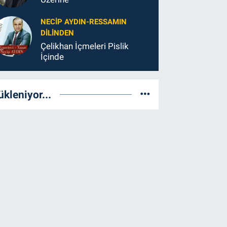
NECIP AYDIN-RESSAMIN
DILINDEN
Çelikhan İçmeleri Pislik
İçinde
ükleniyor...