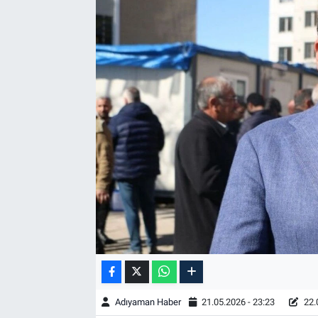
Özel Haber
Kültür Sanat
Eğitim
Ekonomi
Yaşam
Çevre
BİLİM VE TEKNOLOJİ
Şambayat Haber
Adıyaman Haber
21.05.2026 - 23:23
22.