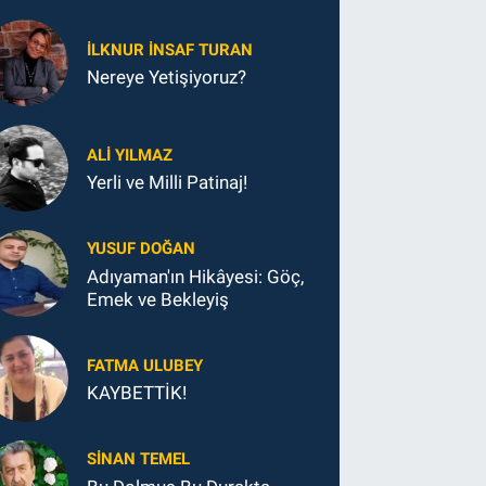
İLKNUR İNSAF TURAN
Nereye Yetişiyoruz?
ALI YILMAZ
Yerli ve Milli Patinaj!
YUSUF DOĞAN
Adıyaman'ın Hikâyesi: Göç,
Emek ve Bekleyiş
FATMA ULUBEY
KAYBETTİK!
SINAN TEMEL