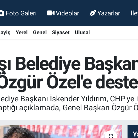
Foto Galeri
Videolar
Yazarlar
İl
ayiş
Yerel
Genel
Siyaset
Ulusal
şı Belediye Başkan
 Özgür Özel'e dest
diye Başkanı İskender Yıldırım, CHP'ye il
tığı açıklamada, Genel Başkan Özgür Öze
Y