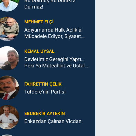
Bu Dolmuş Bu Durakta
Durmaz!
MEHMET ELÇI
Adıyaman'da Halk Açlıkla
Mücadele Ediyor, Siyaset
Koltukla...
KEMAL UYSAL
Devletimiz Gereğini Yaptı…
Peki Ya Müteahhit ve Ustalar
Ne Yaptı?
FAHRETTIN ÇELİK
Tutdere'nin Partisi
EBUBEKIR AYTEKIN
Enkazdan Çalınan Vicdan