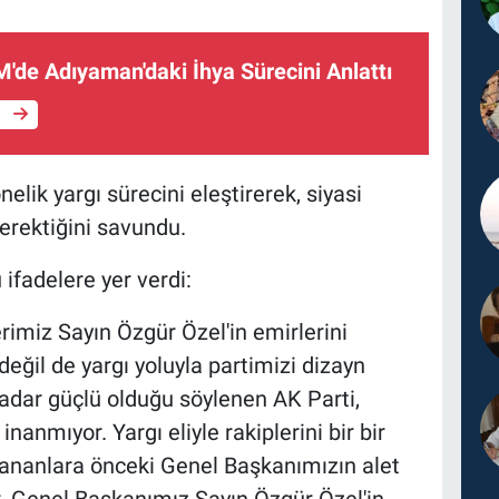
'de Adıyaman'daki İhya Sürecini Anlattı
e
elik yargı sürecini eleştirerek, siyasi
erektiğini savundu.
ifadelere yer verdi:
rimiz Sayın Özgür Özel'in emirlerini
 değil de yargı yoluyla partimizi dizayn
kadar güçlü olduğu söylenen AK Parti,
anmıyor. Yargı eliyle rakiplerini bir bir
şananlara önceki Genel Başkanımızın alet