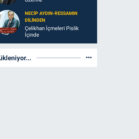
NECIP AYDIN-RESSAMIN
DILINDEN
Çelikhan İçmeleri Pislik
İçinde
ükleniyor...