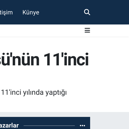
etişim
Künye
ü'nün 11'inci
1'inci yılında yaptığı
azarlar