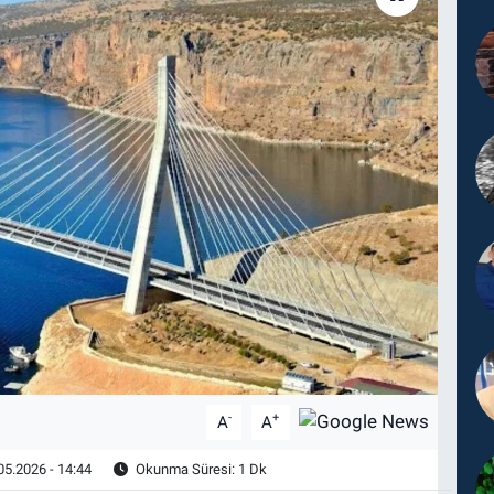
-
+
A
A
05.2026 - 14:44
Okunma Süresi: 1 Dk