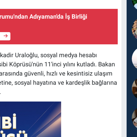
rumu'ndan Adıyaman'da İş Birliği
e
kadir Uraloğlu, sosyal medya hesabı
bi Köprüsü'nün 11'inci yılını kutladı. Bakan
rasında güvenli, hızlı ve kesintisiz ulaşım
tine, sosyal hayatına ve kardeşlik bağlarına
.