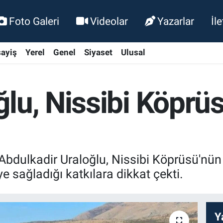
Foto Galeri
Videolar
Yazarlar
İl
ayiş
Yerel
Genel
Siyaset
Ulusal
lu, Nissibi Köprüs
bdulkadir Uraloğlu, Nissibi Köprüsü'nün 1
sağladığı katkılara dikkat çekti.
Y