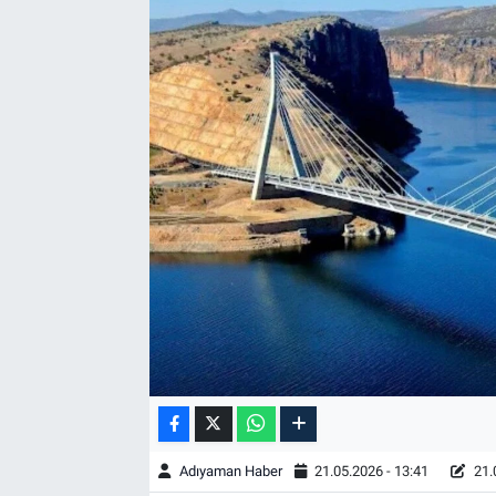
Özel Haber
Kültür Sanat
Eğitim
Ekonomi
Yaşam
Çevre
BİLİM VE TEKNOLOJİ
Şambayat Haber
Adıyaman Haber
21.05.2026 - 13:41
21.