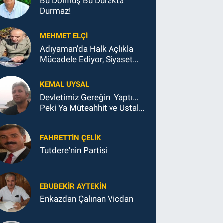
Bu Dolmuş Bu Durakta
Durmaz!
MEHMET ELÇI
Adıyaman'da Halk Açlıkla
Mücadele Ediyor, Siyaset
Koltukla...
KEMAL UYSAL
Devletimiz Gereğini Yaptı…
Peki Ya Müteahhit ve Ustalar
Ne Yaptı?
FAHRETTIN ÇELİK
Tutdere'nin Partisi
EBUBEKIR AYTEKIN
Enkazdan Çalınan Vicdan