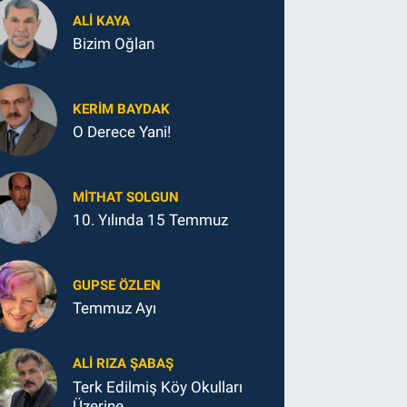
ALI KAYA
Bizim Oğlan
KERIM BAYDAK
O Derece Yani!
MITHAT SOLGUN
10. Yılında 15 Temmuz
GUPSE ÖZLEN
Temmuz Ayı
ALI RIZA ŞABAŞ
Terk Edilmiş Köy Okulları
Üzerine