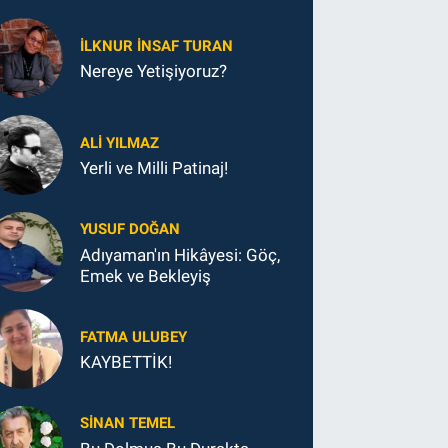
İLKNUR İNSAF TURAN
Nereye Yetişiyoruz?
ALI YILMAZ
Yerli ve Milli Patinaj!
YUSUF DOĞAN
Adıyaman'ın Hikâyesi: Göç,
Emek ve Bekleyiş
FATMA ULUBEY
KAYBETTİK!
SINAN TEMEL