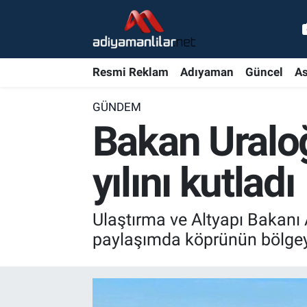
Ulusal
Nöbetçi Eczaneler
Resmi Reklam
Adıyaman
Güncel
As
Siyaset
Hava Durumu
GÜNDEM
Röportajlar
Adiyaman Namaz Vakitleri
Bakan Uraloğ
Magazin
Trafik Durumu
yılını kutladı
Bölge Haberleri
Süper Lig Puan Durumu ve Fikstür
Ulaştırma ve Altyapı Bakanı A
Gündem
Tüm Manşetler
paylaşımda köprünün bölgeye 
Asayiş
Son Dakika Haberleri
Sağlık
Haber Arşivi