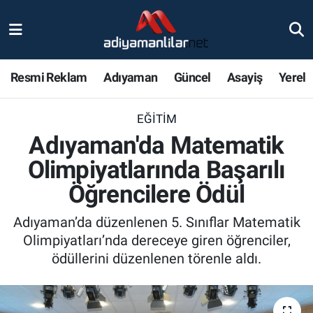
Ulusal
Nöbetçi Eczaneler
Resmi Reklam
Adıyaman
Güncel
Asayiş
Yerel
Siyaset
Hava Durumu
EĞITIM
Röportajlar
Adiyaman Namaz Vakitleri
Adıyaman'da Matematik
Magazin
Trafik Durumu
Olimpiyatlarında Başarılı
Öğrencilere Ödül
Bölge Haberleri
Süper Lig Puan Durumu ve Fikstür
Adıyaman’da düzenlenen 5. Sınıflar Matematik
Gündem
Tüm Manşetler
Olimpiyatları’nda dereceye giren öğrenciler,
ödüllerini düzenlenen törenle aldı.
Asayiş
Son Dakika Haberleri
Sağlık
Haber Arşivi