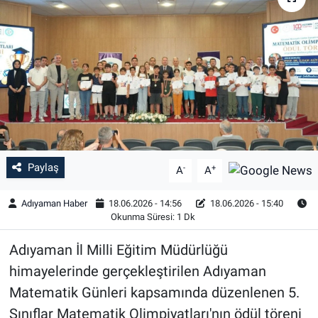
Özel Haber
Kültür Sanat
Eğitim
Ekonomi
Paylaş
-
+
Yaşam
A
A
Adıyaman Haber
18.06.2026 - 14:56
18.06.2026 - 15:40
Çevre
Okunma Süresi: 1 Dk
BİLİM VE TEKNOLOJİ
Adıyaman İl Milli Eğitim Müdürlüğü
himayelerinde gerçekleştirilen Adıyaman
Şambayat Haber
Matematik Günleri kapsamında düzenlenen 5.
Sınıflar Matematik Olimpiyatları'nın ödül töreni