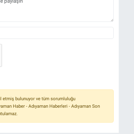
l etmiş bulunuyor ve tüm sorumluluğu
ıyaman Haber - Adıyaman Haberleri - Adıyaman Son
utulamaz.