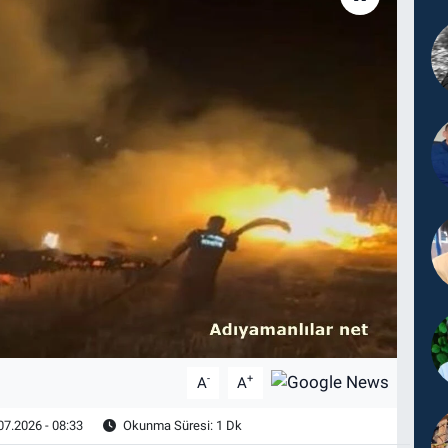
-
+
A
A
07.2026 - 08:33
Okunma Süresi: 1 Dk