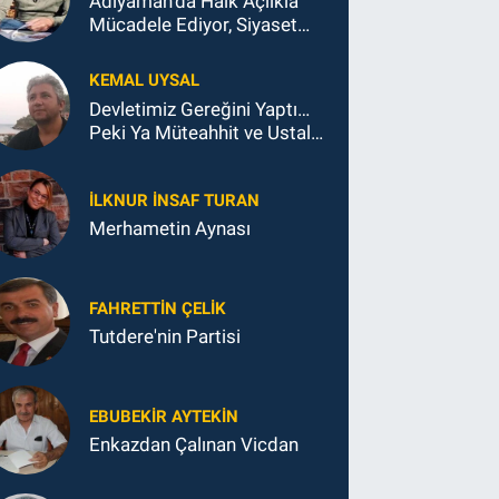
Adıyaman'da Halk Açlıkla
Mücadele Ediyor, Siyaset
Koltukla...
KEMAL UYSAL
Devletimiz Gereğini Yaptı…
Peki Ya Müteahhit ve Ustalar
Ne Yaptı?
İLKNUR İNSAF TURAN
Merhametin Aynası
FAHRETTIN ÇELİK
Tutdere'nin Partisi
EBUBEKIR AYTEKIN
Enkazdan Çalınan Vicdan