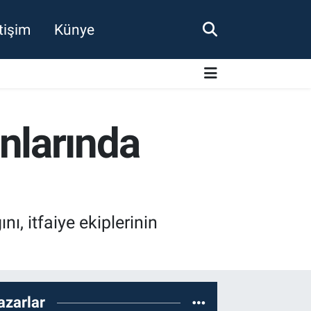
etişim
Künye
nlarında
, itfaiye ekiplerinin
azarlar