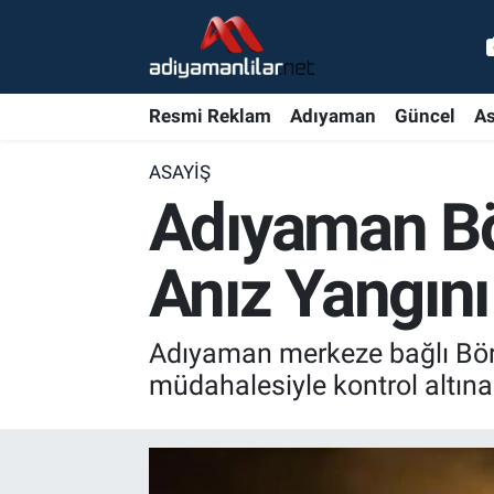
Ulusal
Nöbetçi Eczaneler
Resmi Reklam
Adıyaman
Güncel
As
Siyaset
Hava Durumu
ASAYIŞ
Röportajlar
Adiyaman Namaz Vakitleri
Adıyaman Bö
Magazin
Trafik Durumu
Anız Yangını
Bölge Haberleri
Süper Lig Puan Durumu ve Fikstür
Adıyaman merkeze bağlı Börge
Gündem
Tüm Manşetler
müdahalesiyle kontrol altına
Asayiş
Son Dakika Haberleri
Sağlık
Haber Arşivi