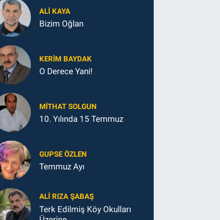
ALI KAYA
Bizim Oğlan
KERIM BAYDAK
O Derece Yani!
MITHAT SOLGUN
10. Yılında 15 Temmuz
GUPSE ÖZLEN
Temmuz Ayı
ALI RIZA ŞABAŞ
Terk Edilmiş Köy Okulları
Üzerine