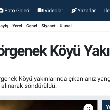
Foto Galeri
Videolar
Yazarlar
İl
ayiş
Yerel
Genel
Siyaset
Ulusal
rgenek Köyü Yakı
nek Köyü yakınlarında çıkan anız yangını
 alınarak söndürüldü.
Y