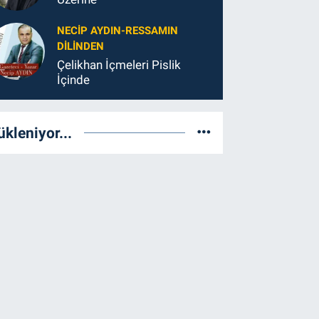
NECIP AYDIN-RESSAMIN
DILINDEN
Çelikhan İçmeleri Pislik
İçinde
ükleniyor...