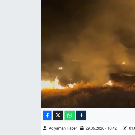
Özel Haber
Kültür Sanat
Eğitim
Ekonomi
Yaşam
Çevre
BİLİM VE TEKNOLOJİ
Şambayat Haber
Adıyaman Haber
29.06.2026 - 10:42
01.