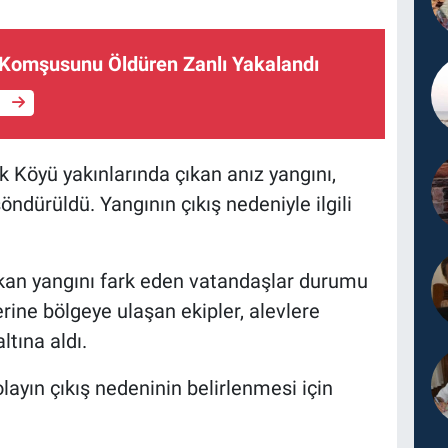
Komşusunu Öldüren Zanlı Yakalandı
e
Köyü yakınlarında çıkan anız yangını,
öndürüldü. Yangının çıkış nedeniyle ilgili
kan yangını fark eden vatandaşlar durumu
zerine bölgeye ulaşan ekipler, alevlere
tına aldı.
yın çıkış nedeninin belirlenmesi için