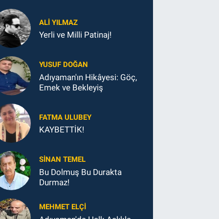
ALI YILMAZ
Yerli ve Milli Patinaj!
YUSUF DOĞAN
Adıyaman'ın Hikâyesi: Göç,
Emek ve Bekleyiş
FATMA ULUBEY
KAYBETTİK!
SINAN TEMEL
Bu Dolmuş Bu Durakta
Durmaz!
MEHMET ELÇI