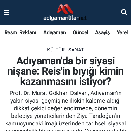
Ulusal
Nöbetçi Eczaneler
Resmi Reklam
Adıyaman
Güncel
Asayiş
Yerel
Siyaset
Hava Durumu
KÜLTÜR - SANAT
Röportajlar
Adiyaman Namaz Vakitleri
Adıyaman'da bir siyasi
Magazin
Trafik Durumu
nişane: Reis'in bıyığı kimin
kazanmasını istiyor?
Bölge Haberleri
Süper Lig Puan Durumu ve Fikstür
Prof. Dr. Murat Gökhan Dalyan, Adıyaman'ın
Gündem
Tüm Manşetler
yakın siyasi geçmişine ilişkin kaleme aldığı
dikkat çekici değerlendirmede, dönemin
Asayiş
Son Dakika Haberleri
belediye yöneticilerinden Ziya Tandoğan'ın
kamuoyundaki imajı üzerinden tarihsel, siyasal
Sağlık
Haber Arşivi
ve sosyolojik bir okuma sundu. 'Adıyaman'da bir