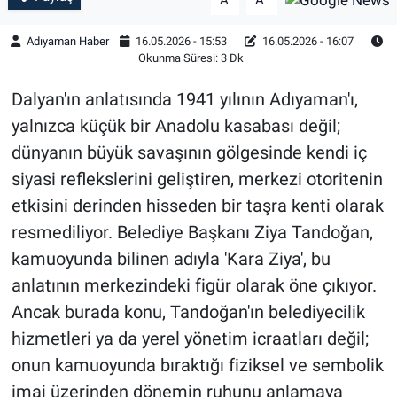
A
A
Adıyaman Haber
16.05.2026 - 15:53
16.05.2026 - 16:07
Okunma Süresi: 3 Dk
Dalyan'ın anlatısında 1941 yılının Adıyaman'ı,
yalnızca küçük bir Anadolu kasabası değil;
dünyanın büyük savaşının gölgesinde kendi iç
siyasi reflekslerini geliştiren, merkezi otoritenin
etkisini derinden hisseden bir taşra kenti olarak
resmediliyor. Belediye Başkanı Ziya Tandoğan,
kamuoyunda bilinen adıyla 'Kara Ziya', bu
anlatının merkezindeki figür olarak öne çıkıyor.
Ancak burada konu, Tandoğan'ın belediyecilik
hizmetleri ya da yerel yönetim icraatları değil;
onun kamuoyunda bıraktığı fiziksel ve sembolik
imaj üzerinden dönemin ruhunu anlamaya