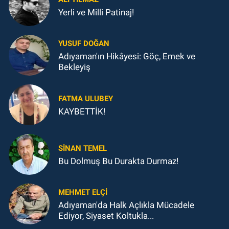
Yerli ve Milli Patinaj!
YUSUF DOĞAN
Adıyaman'ın Hikâyesi: Göç, Emek ve
Bekleyiş
FATMA ULUBEY
KAYBETTİK!
SINAN TEMEL
Bu Dolmuş Bu Durakta Durmaz!
MEHMET ELÇI
Adıyaman'da Halk Açlıkla Mücadele
Ediyor, Siyaset Koltukla...