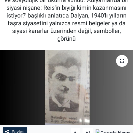
siyasi nişane: Reis'in bıyığı kimin kazanmasını
Özel Haber
istiyor?' başlıklı anlatıda Dalyan, 1940'lı yılların
taşra siyasetini yalnızca resmi belgeler ya da
Kültür Sanat
siyasi kararlar üzerinden değil, semboller,
görünü
Eğitim
Ekonomi
Yaşam
Çevre
BİLİM VE TEKNOLOJİ
Şambayat Haber
Paylaş
-
+