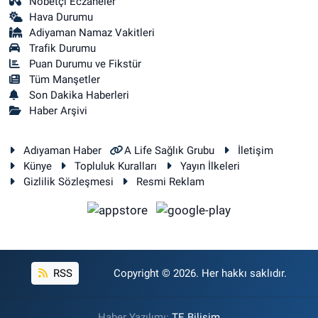
Nöbetçi Eczaneler
Hava Durumu
Adiyaman Namaz Vakitleri
Trafik Durumu
Puan Durumu ve Fikstür
Tüm Manşetler
Son Dakika Haberleri
Haber Arşivi
Adıyaman Haber
A Life Sağlık Grubu
İletişim
Künye
Topluluk Kuralları
Yayın İlkeleri
Gizlilik Sözleşmesi
Resmi Reklam
RSS
Copyright © 2026. Her hakkı saklıdır.
Haber Yazılımı:
TE Bilişim