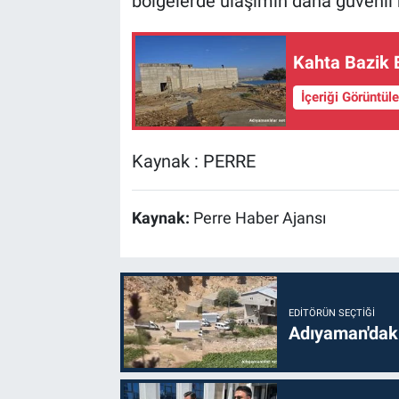
bölgelerde ulaşımın daha güvenli h
Kahta Bazik 
İçeriği Görüntül
Kaynak : PERRE
Kaynak:
Perre Haber Ajansı
EDITÖRÜN SEÇTIĞI
Adıyaman'daki