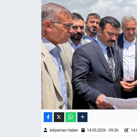
Özel Haber
Kültür Sanat
Eğitim
Ekonomi
Yaşam
Çevre
BİLİM VE TEKNOLOJİ
Şambayat Haber
Adıyaman Haber
14.05.2026 - 09:36
14.