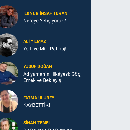
İLKNUR İNSAF TURAN
Nereye Yetişiyoruz?
ALI YILMAZ
Yerli ve Milli Patinaj!
YUSUF DOĞAN
Adıyaman'ın Hikâyesi: Göç,
Emek ve Bekleyiş
FATMA ULUBEY
KAYBETTİK!
SINAN TEMEL