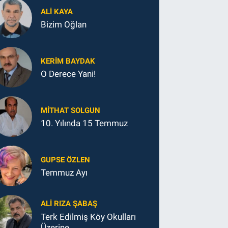
ALI KAYA
Bizim Oğlan
KERIM BAYDAK
O Derece Yani!
MITHAT SOLGUN
10. Yılında 15 Temmuz
GUPSE ÖZLEN
Temmuz Ayı
ALI RIZA ŞABAŞ
Terk Edilmiş Köy Okulları
Üzerine