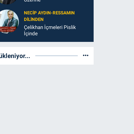
NECIP AYDIN-RESSAMIN
DILINDEN
Çelikhan İçmeleri Pislik
İçinde
ükleniyor...