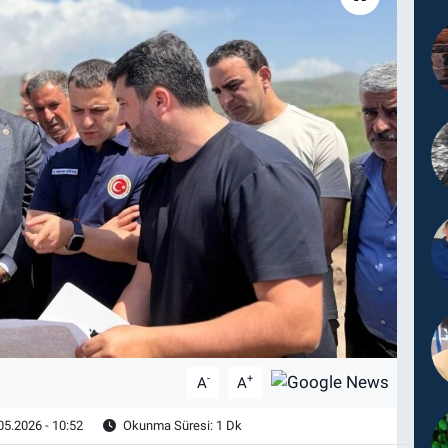
-
+
A
A
05.2026 - 10:52
Okunma Süresi: 1 Dk