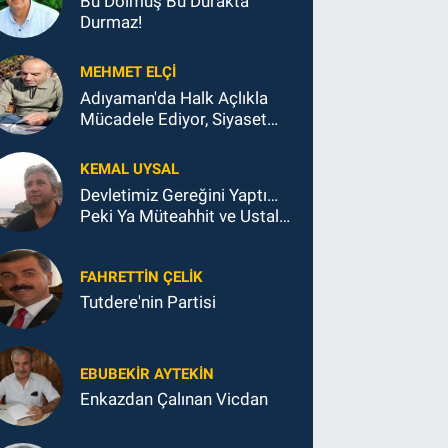
Bu Dolmuş Bu Durakta
Durmaz!
MEHMET ELÇI
Adıyaman'da Halk Açlıkla
Mücadele Ediyor, Siyaset
Koltukla...
KEMAL UYSAL
Devletimiz Gereğini Yaptı…
Peki Ya Müteahhit ve Ustalar
Ne Yaptı?
FAHRETTIN ÇELİK
Tutdere'nin Partisi
EBUBEKIR AYTEKIN
Enkazdan Çalınan Vicdan