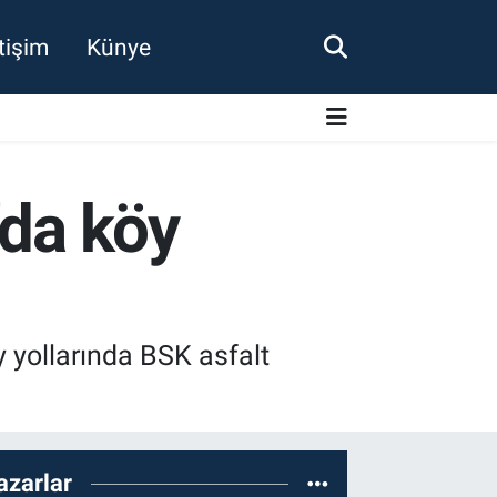
etişim
Künye
'da köy
 yollarında BSK asfalt
azarlar