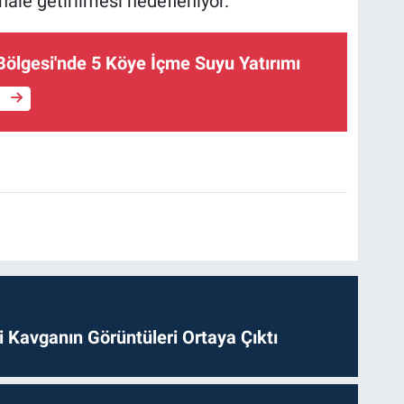
ale getirilmesi hedefleniyor.
Bölgesi'nde 5 Köye İçme Suyu Yatırımı
e
 Kavganın Görüntüleri Ortaya Çıktı