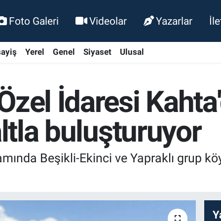
Foto Galeri
Videolar
Yazarlar
İl
ayiş
Yerel
Genel
Siyaset
Ulusal
Özel İdaresi Kahta
altla buluşturuyor
ında Beşikli-Ekinci ve Yapraklı grup köy
Y