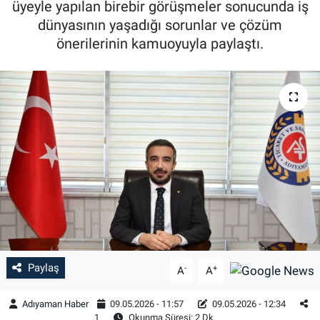
üyeyle yapılan birebir görüşmeler sonucunda iş
dünyasının yaşadığı sorunlar ve çözüm
Özel Haber
önerilerinin kamuoyuyla paylaştı.
Kültür Sanat
Eğitim
Ekonomi
Yaşam
Çevre
BİLİM VE TEKNOLOJİ
Paylaş
-
+
A
A
Şambayat Haber
Adıyaman Haber
09.05.2026 - 11:57
09.05.2026 - 12:34
1
Okunma Süresi: 2 Dk