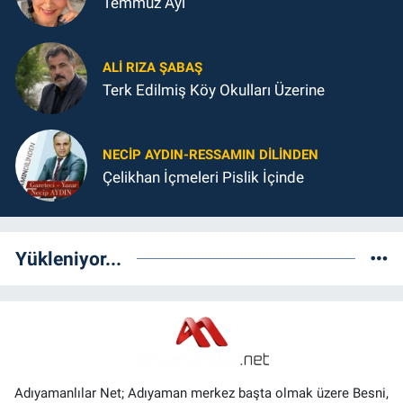
Temmuz Ayı
ALI RIZA ŞABAŞ
Terk Edilmiş Köy Okulları Üzerine
NECIP AYDIN-RESSAMIN DILINDEN
Çelikhan İçmeleri Pislik İçinde
Yükleniyor...
Adıyamanlılar Net; Adıyaman merkez başta olmak üzere Besni,