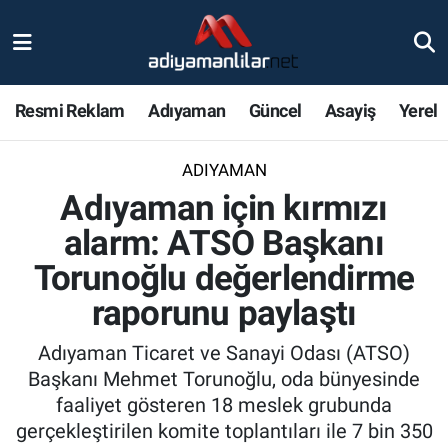
Ulusal
Nöbetçi Eczaneler
Resmi Reklam
Adıyaman
Güncel
Asayiş
Yerel
Siyaset
Hava Durumu
ADIYAMAN
Röportajlar
Adiyaman Namaz Vakitleri
Adıyaman için kırmızı
Magazin
Trafik Durumu
alarm: ATSO Başkanı
Torunoğlu değerlendirme
Bölge Haberleri
Süper Lig Puan Durumu ve Fikstür
raporunu paylaştı
Gündem
Tüm Manşetler
Adıyaman Ticaret ve Sanayi Odası (ATSO)
Başkanı Mehmet Torunoğlu, oda bünyesinde
Asayiş
Son Dakika Haberleri
faaliyet gösteren 18 meslek grubunda
gerçekleştirilen komite toplantıları ile 7 bin 350
Sağlık
Haber Arşivi