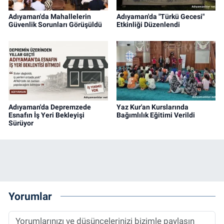
Adıyaman'da Mahallelerin
Adıyaman'da "Türkü Gecesi"
Güvenlik Sorunları Görüşüldü
Etkinliği Düzenlendi
Adıyaman'da Depremzede
Yaz Kur'an Kurslarında
Esnafın İş Yeri Bekleyişi
Bağımlılık Eğitimi Verildi
Sürüyor
Yorumlar